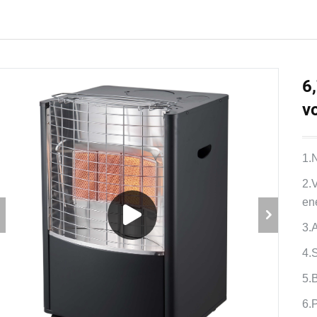
6
v
1.
2.V
en
3.
4.
5.
6.