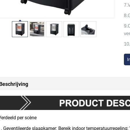
7.
8.
9.
ve
10
I
Beschrijving
Verdeeld per scène
1. Geventileerde slaapkamer: Bereik indoor temperatuurregeling