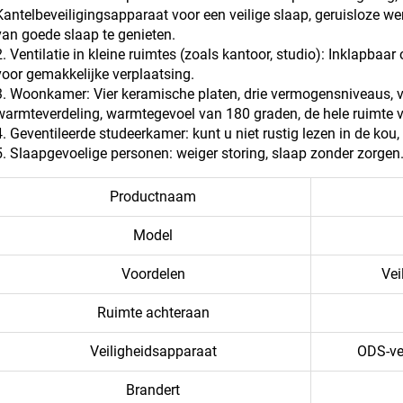
Kantelbeveiligingsapparaat voor een veilige slaap, geruisloze we
van goede slaap te genieten.
2. Ventilatie in kleine ruimtes (zoals kantoor, studio): Inklapba
voor gemakkelijke verplaatsing.
3. Woonkamer: Vier keramische platen, drie vermogensniveaus, 
warmteverdeling, warmtegevoel van 180 graden, de hele ruimte 
4. Geventileerde studeerkamer: kunt u niet rustig lezen in de kou
5. Slaapgevoelige personen: weiger storing, slaap zonder zorgen
Productnaam
Model
Voordelen
Vei
Ruimte achteraan
Veiligheidsapparaat
ODS-vei
Brandert