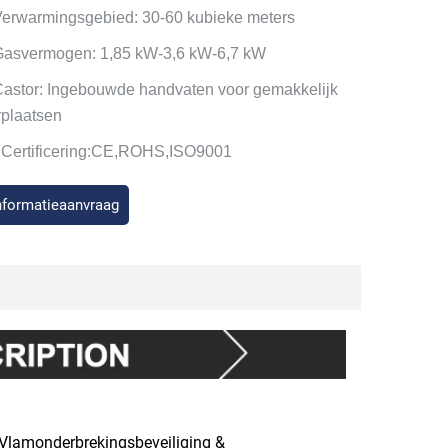
Verwarmingsgebied: 30-60 kubieke meters
Gasvermogen: 1,85 kW-3,6 kW-6,7 kW
Castor: Ingebouwde handvaten voor gemakkelijk
rplaatsen
.Certificering:CE,ROHS,ISO9001
nformatieaanvraag
; Vlamonderbrekingsbeveiliging &