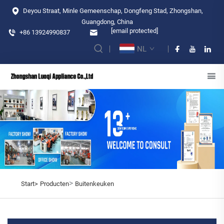
Deyou Straat, Minle Gemeenschap, Dongfeng Stad, Zhongshan,
Guangdong, China
[email protected]
+86 13924990837
NL
>
Start>
Producten
Buitenkeuken