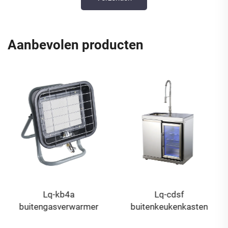
Aanbevolen producten
Lq-kb4a
Lq-cdsf
buitengasverwarmer
buitenkeukenkasten