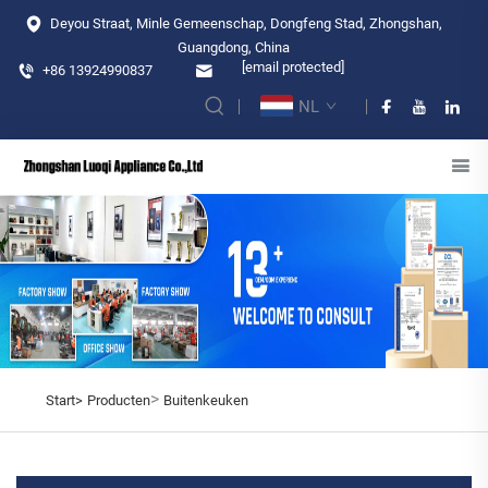
Deyou Straat, Minle Gemeenschap, Dongfeng Stad, Zhongshan,
Guangdong, China
[email protected]
+86 13924990837
NL
>
Start>
Producten
Buitenkeuken