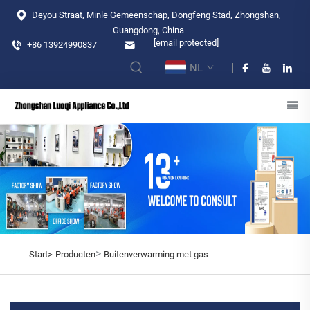
Deyou Straat, Minle Gemeenschap, Dongfeng Stad, Zhongshan,
Guangdong, China
[email protected]
+86 13924990837
NL
>
Start>
Producten
Buitenverwarming met gas