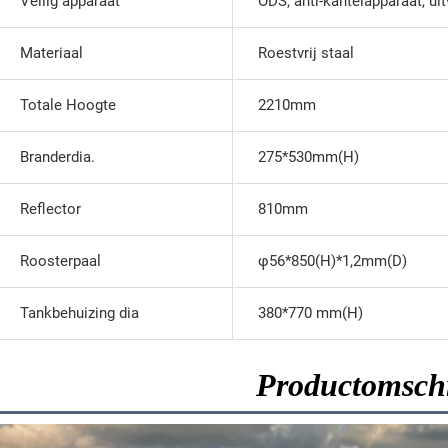
Veilig apparaat
ODS, anti-kantelapparaat, ui
Materiaal
Roestvrij staal
Totale Hoogte
2210mm
Branderdia.
275*530mm(H)
Reflector
810mm
Roosterpaal
φ56*850(H)*1,2mm(D)
Tankbehuizing dia
380*770 mm(H)
Productomschr