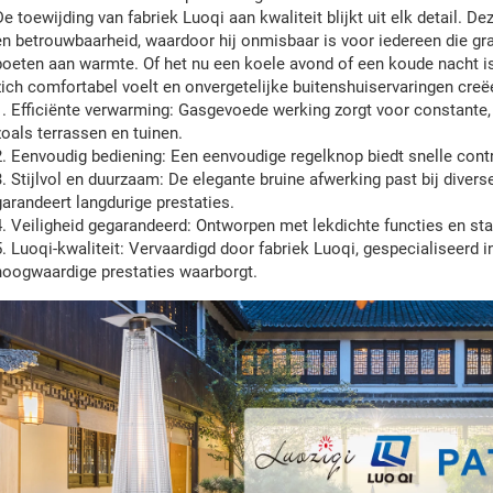
De toewijding van fabriek Luoqi aan kwaliteit blijkt uit elk detail. D
en betrouwbaarheid, waardoor hij onmisbaar is voor iedereen die graa
boeten aan warmte. Of het nu een koele avond of een koude nacht is
zich comfortabel voelt en onvergetelijke buitenshuiservaringen creëe
1. Efficiënte verwarming: Gasgevoede werking zorgt voor constant
zoals terrassen en tuinen.
2. Eenvoudig bediening: Een eenvoudige regelknop biedt snelle contr
3. Stijlvol en duurzaam: De elegante bruine afwerking past bij diver
garandeert langdurige prestaties.
4. Veiligheid gegarandeerd: Ontworpen met lekdichte functies en stab
5. Luoqi-kwaliteit: Vervaardigd door fabriek Luoqi, gespecialiseer
hoogwaardige prestaties waarborgt.