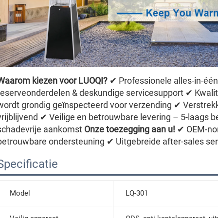
Waarom kiezen voor LUOQI?
✔ Professionele alles-in-één
reserveonderdelen & deskundige servicesupport ✔ Kwalit
wordt grondig geïnspecteerd voor verzending ✔ Verstrek
vrijblijvend ✔ Veilige en betrouwbare levering – 5-laag
schadevrije aankomst
Onze toezegging aan u!
✔ OEM-norm
betrouwbare ondersteuning ✔ Uitgebreide after-sales ser
Specificatie
Model
LQ-301