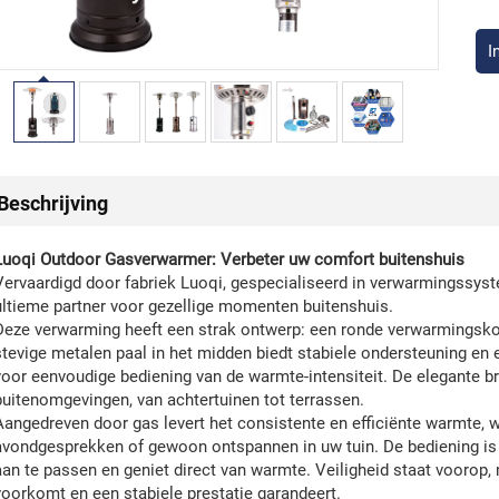
I
Beschrijving
Luoqi Outdoor Gasverwarmer: Verbeter uw comfort buitenshuis
Vervaardigd door fabriek Luoqi, gespecialiseerd in verwarmingssy
ultieme partner voor gezellige momenten buitenshuis.
Deze verwarming heeft een strak ontwerp: een ronde verwarmingsko
stevige metalen paal in het midden biedt stabiele ondersteuning en
voor eenvoudige bediening van de warmte-intensiteit. De elegante br
buitenomgevingen, van achtertuinen tot terrassen.
Aangedreven door gas levert het consistente en efficiënte warmte, 
avondgesprekken of gewoon ontspannen in uw tuin. De bediening i
aan te passen en geniet direct van warmte. Veiligheid staat voorop
voorkomt en een stabiele prestatie garandeert.