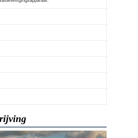
tvalbeveiligingsapparaat.
ijving