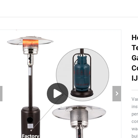
H
T
G
C
I
Van
ins
per
com
wa
bui