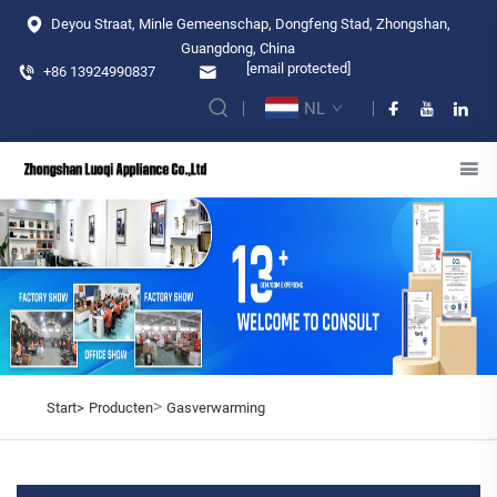
Deyou Straat, Minle Gemeenschap, Dongfeng Stad, Zhongshan,
Guangdong, China
[email protected]
+86 13924990837
NL
>
Start>
Producten
Gasverwarming