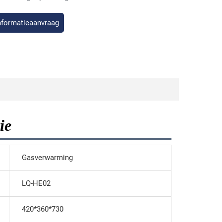
nformatieaanvraag
ie
Gasverwarming
LQ-HE02
420*360*730