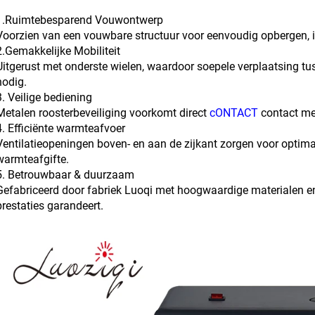
1.Ruimtebesparend Vouwontwerp
Voorzien van een vouwbare structuur voor eenvoudig opbergen, i
2.Gemakkelijke Mobiliteit
Uitgerust met onderste wielen, waardoor soepele verplaatsing tus
nodig.
3. Veilige bediening
Metalen roosterbeveiliging voorkomt direct
cONTACT
contact met
4. Efficiënte warmteafvoer
Ventilatieopeningen boven- en aan de zijkant zorgen voor optimal
warmteafgifte.
5. Betrouwbaar & duurzaam
Gefabriceerd door fabriek Luoqi met hoogwaardige materialen en 
prestaties garandeert.