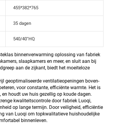
455*382*765
35 dagen
540/40''HQ
steklas binnenverwarming oplossing van fabriek
nkamers, slaapkamers en meer, en sluit aan bij
dgreep aan de zijkant, biedt het moeiteloze
wijl geoptimaliseerde ventilatieopeningen boven-
eteren, voor constante, efficiënte warmte. Het is
k, en houdt uw huis gezellig op koude dagen.
enge kwaliteitscontrole door fabriek Luoqi,
id op lange termijn. Door veiligheid, efficiëntie
ding van Luoqi om topkwalitatieve huishoudelijke
mfortabel binnenleven.