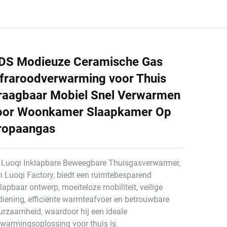
DS Modieuze Ceramische Gas
nfraroodverwarming voor Thuis
raagbaar Mobiel Snel Verwarmen
oor Woonkamer Slaapkamer Op
ropaangas
 Luoqi Inklapbare Beweegbare Thuisgasverwarmer,
n Luoqi Factory, biedt een ruimtebesparend
lapbaar ontwerp, moeiteloze mobiliteit, veilige
diening, efficiënte warmteafvoer en betrouwbare
urzaamheid, waardoor hij een ideale
rwarmingsoplossing voor thuis is.