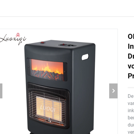
O
I
D
v
P
De
va
ink
be
du
ve