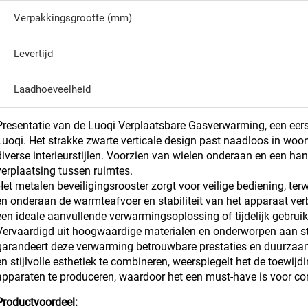
Verpakkingsgrootte (mm)
Levertijd
Laadhoeveelheid
Presentatie van de Luoqi Verplaatsbare Gasverwarming, een eer
Luoqi. Het strakke zwarte verticale design past naadloos in woo
diverse interieurstijlen. Voorzien van wielen onderaan en een han
verplaatsing tussen ruimtes.
Het metalen beveiligingsrooster zorgt voor veilige bediening, ter
en onderaan de warmteafvoer en stabiliteit van het apparaat verb
een ideale aanvullende verwarmingsoplossing of tijdelijk gebrui
Vervaardigd uit hoogwaardige materialen en onderworpen aan str
garandeert deze verwarming betrouwbare prestaties en duurzaamhe
en stijlvolle esthetiek te combineren, weerspiegelt het de toewij
apparaten te produceren, waardoor het een must-have is voor co
Productvoordeel: