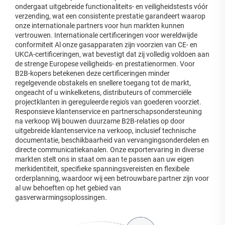
ondergaat uitgebreide functionaliteits- en veiligheidstests vóór
verzending, wat een consistente prestatie garandeert waarop
onze internationale partners voor hun markten kunnen
vertrouwen. Internationale certificeringen voor wereldwijde
conformiteit Al onze gasapparaten zijn voorzien van CE- en
UKCA-certificeringen, wat bevestigt dat zij volledig voldoen aan
de strenge Europese veiligheids- en prestatienormen. Voor
B2B-kopers betekenen deze certificeringen minder
regelgevende obstakels en snellere toegang tot de markt,
ongeacht of u winkelketens, distributeurs of commerciële
projectklanten in gereguleerde regio's van goederen voorziet.
Responsieve klantenservice en partnerschapsondersteuning
na verkoop Wij bouwen duurzame B2B-relaties op door
uitgebreide klantenservice na verkoop, inclusief technische
documentatie, beschikbaarheid van vervangingsonderdelen en
directe communicatiekanalen. Onze exportervaring in diverse
markten stelt ons in staat om aan te passen aan uw eigen
merkidentiteit, specifieke spanningsvereisten en flexibele
orderplanning, waardoor wij een betrouwbare partner zijn voor
al uw behoeften op het gebied van
gasverwarmingsoplossingen.