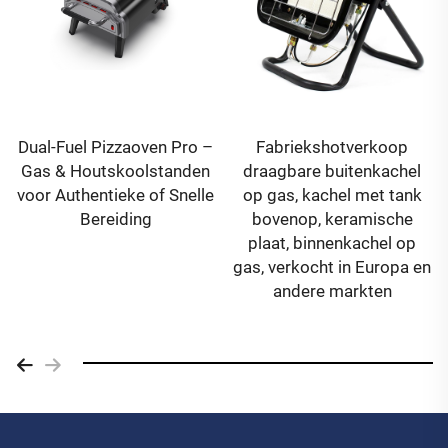
Lq-b801-2-3-s
Lq-p302 14 inch
buitenkeuken
houtpellet & gas
pizzaoven