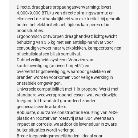
Directe, draagbare propaangasverwarming: levert
4.000/9.000 BTU/u van directe stralingswarmte en
elimineert de afhankelijkheid van elektriciteit bij gebruik
buiten het elektriciteitsnet, tijdens kamperen of in
noodsituaties.
Ergonomisch ontworpen draaghandvat: lichtgewicht
behuizing van 3,6 kg met een antislip-handvat voor
eenvoudig vervoer naar werkplekken, kampeerterreinen
of schuilplaatsen bij stroomuitval.
Dubbel veiligheidssysteem: Voorzien van
kantelbeveiliging (activeert bij ≥45°) en
oververhittingsbeveiliging, waardoor gaslekken en
branden worden voorkomen voor veilige werking in
onstabiele omgevingen.
Universele compatibiliteit met 1 lb-propane: Werkt met
standaard wegwerppropaneflessen, wat wereldwijde
toegang tot brandstof garandeert zonder
gespecialiseerde adapters.
Robuuste, duurzame constructie: Behuizing van ABS-
plastic en rooster van roestvrij staal 304 weerstaan
impact en corrosie, waardoor de levensduur in zware
buitensituaties wordt verlengd.
Brede toepassingsmogelijkheden: Ideaal voor