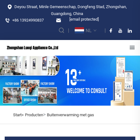
Deyou Straat, Minle Gemeenschap, Dongfeng Stad, Zhongshan,
Guangdong, China
[email protected]
+86 13924990837
NL
>
Start>
Producten
Buitenverwarming met gas