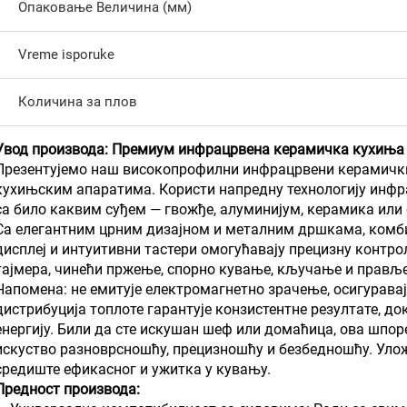
Опаковање Величина (мм)
Vreme isporuke
Количина за плов
Увод производа: Премиум инфрацрвена керамичка кухиња
Презентујемо наш високопрофилни инфрацрвени керамички
кухињским апаратима. Користи напредну технологију инфр
са било каквим суђем — гвожђе, алуминијум, керамика или 
Са елегантним црним дизајном и металним дршкама, комбин
дисплеј и интуитивни тастери омогућавају прецизну конт
тајмера, чинећи пржeње, спорно кување, кључање и правље
Напомена: не емитује електромагнетно зрачење, осигурава
дистрибуција топлоте гарантује конзистентне резултате, д
енергију. Били да сте искушан шеф или домаћица, ова шпо
искуство разноврсношћу, прецизношћу и безбедношћу. Улож
средиште ефикасног и ужитка у кувању.
Предност производа: