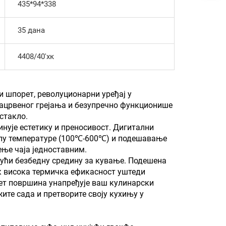
435*94*338
35 дана
4408/40'хк
 шпорет, револуционарни уређај у
ацрвеног грејања и безупречно функционише
стакло.
ује естетику и преносивост. Дигитални
ролу температуре (100℃-600℃) и подешавање
ње чаја једноставним.
јући безбедну средину за кување. Подешена
ок висока термичка ефикасност уштеди
рет површина унапређује ваш кулинарски
ите сада и претворите своју кухињу у