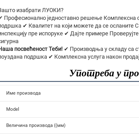
Зашто изабрати ЛУОКИ?
✔ Професионално једноставно решење Комплексна с
подршка ✔ Квалитет на који можете да се осланите С
инспекцију пре испоруке ✔ Дајте примере Проверујте
сигурна
Наша посвећеност Теби!
✔ Производња у складу са с
поуздана подршка ✔ Комплексна услуга након прода
Употреба у пр
Име производа
Model
Величина производа ((мм)