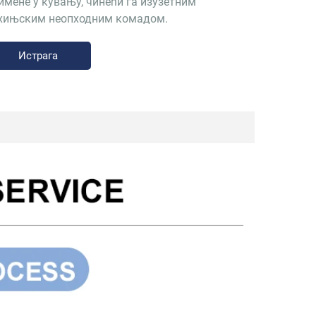
имене у кувању, чинећи га изузетним
хињским неопходним комадом.
Истрага