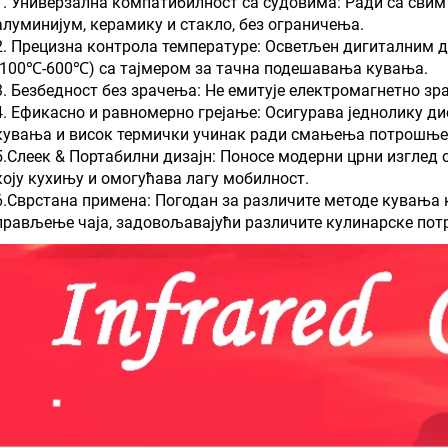
1. Универзална компатибилност са судовима: Ради са свим
алуминијум, керамику и стакло, без ограничења.
2. Прецизна контрола температуре: Осветљен дигиталним 
(100℃-600℃) са тајмером за тачна подешавања кувања.
3. Безбедност без зрачења: Не емитује електромагнетно зр
4. Ефикасно и равномерно грејање: Осигурава једнолику ди
кувања и висок термички учинак ради смањења потрошње 
5.Слеек & Портабилни дизајн: Поносе модерни црни изглед 
коју кухињу и омогућава лагу мобилност.
6.Сврстана примена: Погодан за различите методе кувања 
прављење чаја, задовољавајући различите кулинарске потр