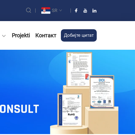
SR
Projekti
Контакт
Добијте цитат