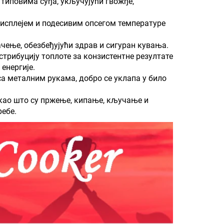
 типовима суђа, укључујући гвожђе,
дисплејем и подесивим опсегом температуре
ачење, обезбеђујући здрав и сигурaн кувања.
стрибуцију топлоте за конзистентне резултате
енергије.
са металним рукама, добро се уклапа у било
као што су пржење, кипање, кључање и
ебе.