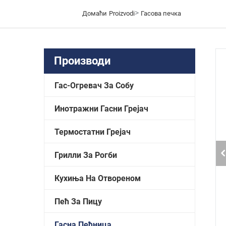
>
Домаћи
Proizvodi
Гасова печка
Производи
Гас-Огревач За Собу
Инотражни Гасни Грејач
Термостатни Грејач
Грилли За Рогби
Кухиња На Отвореном
Пећ За Пицу
Гасна Пећница