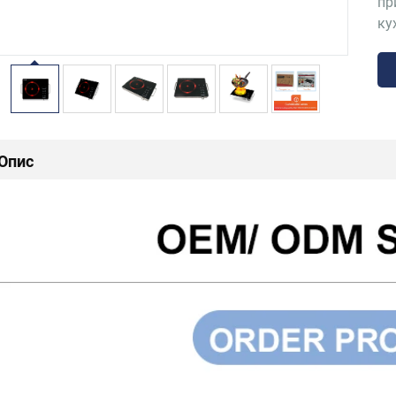
пр
ку
Опис