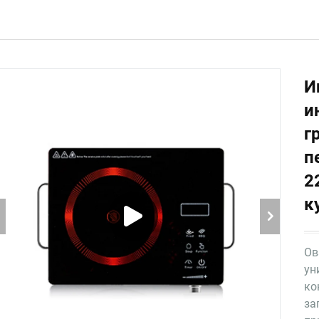
И
и
г
п
2
к
Ов
ун
ко
за