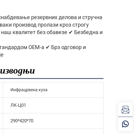
набдевање резервних делова и стручна
ваки производ пролази кроз строгу
 наш квалитет без обавезе ✔ Безбедна и
тандардом ОЕМ-а ✔ Брз одговор и
је
оизводњи
Инфрацрвена куха
ЛК-Ц01
290*420*70