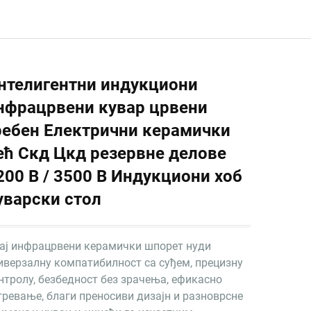
нтелигентни индукциони
нфрацрвени кувар црвени
ребен Електрични керамички
ећ Скд Цкд резервне делове
200 В / 3500 В Индукциони хоб
уварски стол
ај инфрацрвени керамички шпорет нуди
иверзалну компатибилност са суђем, прецизну
нтролу, безбедност без зрачења, ефикасно
гревање, благи преносиви дизајн и разноврсне