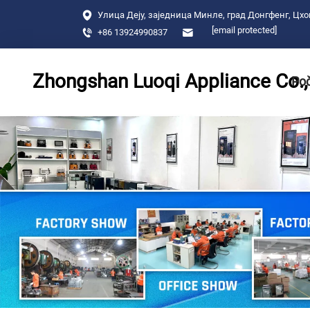
Улица Деју, заједница Минле, град Донгфенг, Цхо
[email protected]
+86 13924990837
Zhongshan Luoqi Appliance Co., 
Poč