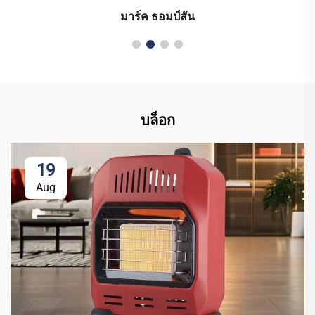
มาร์ค ธอมป์สัน
บล็อก
19
Aug