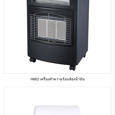
He02 เครื่องทําความร้อนห้องน้ํามัน