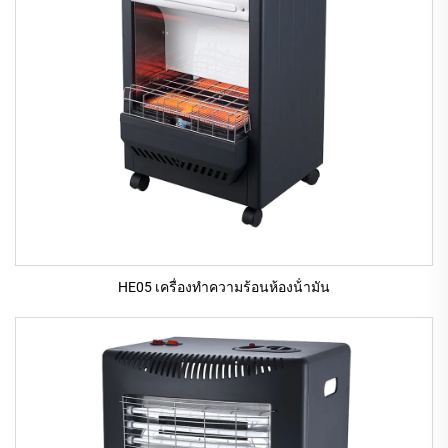
HE05 เครื่องทําความร้อนห้องน้ํามัน