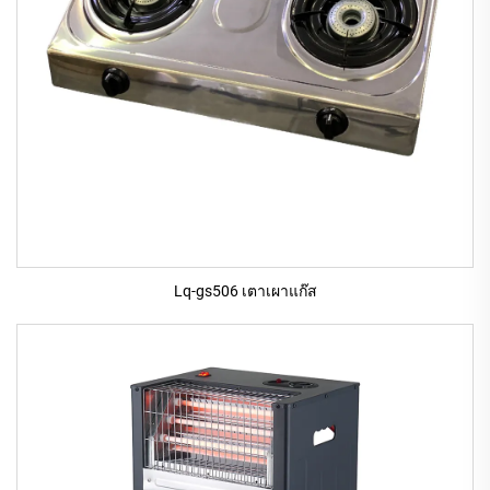
Lq-gs506 เตาเผาแก๊ส