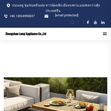
ถนนเดยู ชุมชนหมินเล่อ ทาวน์ดงเฟิง เมืองจงซาน มณฑลกวางตุ้ง
ประเทศจีน
[email protected]
+86 13924990837