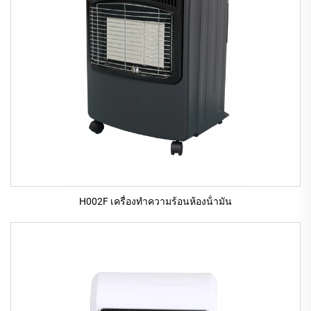
H002F เครื่องทําความร้อนห้องน้ํามัน