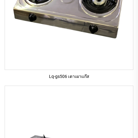
Lq-gs506 เตาเผาแก๊ส