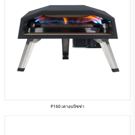
P160 เตาอบปิซซ่า