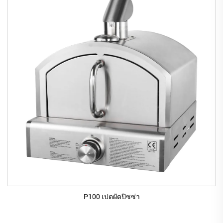
P100 เปตผัดปิซซ่า