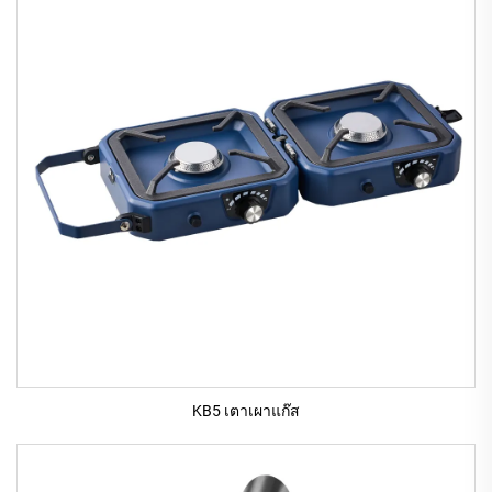
KB5 เตาเผาแก๊ส