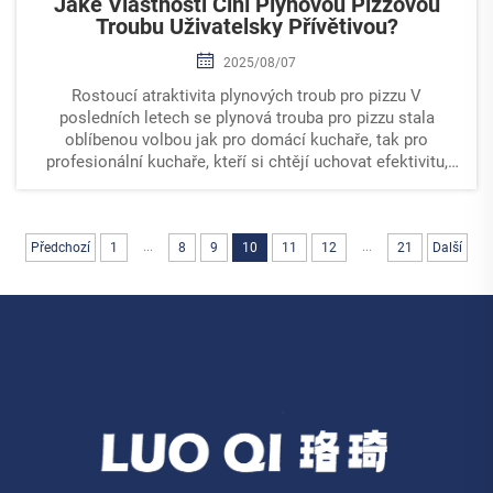
Jaké Vlastnosti Činí Plynovou Pizzovou
Troubu Uživatelsky Přívětivou?
2025/08/07
Rostoucí atraktivita plynových troub pro pizzu V
posledních letech se plynová trouba pro pizzu stala
oblíbenou volbou jak pro domácí kuchaře, tak pro
profesionální kuchaře, kteří si chtějí uchovat efektivitu,
konzistenci a autentickou chuť. Na rozdíl od tradičních
dřevěných pecí, které vyžadují...
...
...
Předchozí
1
8
9
10
11
12
21
Další