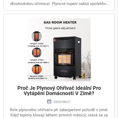
dlouhodobou účinnost. Plynové topení nabízí spolehlivé
vytápění v chladnějších měsících a zajišťuje, že vaše
obytná plocha bude teplá a příjemná...
Proč Je Plynový Ohřívač Ideální Pro
Vytápění Domácnosti V Zimě?
2025/08/21
Role plynového ohřívače při zabezpečení pohodlí v zimě.
Když teploty klesají během zimních měsíců, stává se za