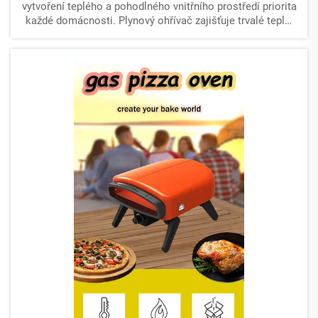
vytvoření teplého a pohodlného vnitřního prostředí priorita
každé domácnosti. Plynový ohřívač zajišťuje trvalé teplo,
čímž se řadí mezi nejpraktičtější řešení...