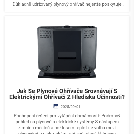
Důkladně udržovaný plynový ohřívač nejenže poskytuje
spolehlivé vytápění v chladných měsících, ale také
přispívá k...
Jak Se Plynové Ohřívače Srovnávají S
Elektrickými Ohřívači Z Hlediska Účinnosti?
2025/09/01
Pochopení řešení pro vytápění domácností: Podrobný
pohled na plynové a elektrické systémy S nástupem
zimních měsíců a poklesem teplot se volba mezi
plynovými a elektrickými ohřívači stává klíčovým