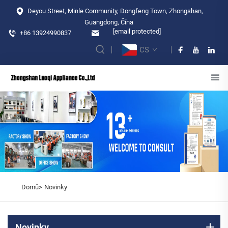
Deyou Street, Minle Community, Dongfeng Town, Zhongshan,
Guangdong, Čína
[email protected]
+86 13924990837
CS
Domů>
Novinky
Novinky