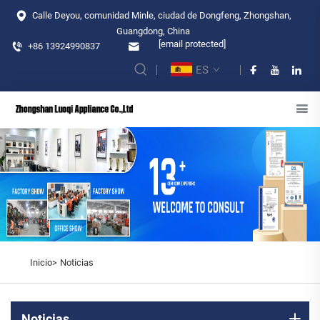
Calle Deyou, comunidad Minle, ciudad de Dongfeng, Zhongshan,
Guangdong, China
[email protected]
+86 13924990837
ES
Inicio>
Noticias
Noticias