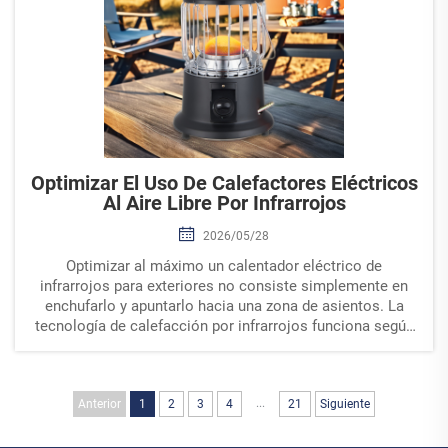
Optimizar El Uso De Calefactores Eléctricos
Al Aire Libre Por Infrarrojos
2026/05/28
Optimizar al máximo un calentador eléctrico de
infrarrojos para exteriores no consiste simplemente en
enchufarlo y apuntarlo hacia una zona de asientos. La
tecnología de calefacción por infrarrojos funciona según
principios fundamentalmente distintos a los de los
sistemas basados en convección, y la falta de
comprensión...
...
Anterior
1
2
3
4
21
Siguiente