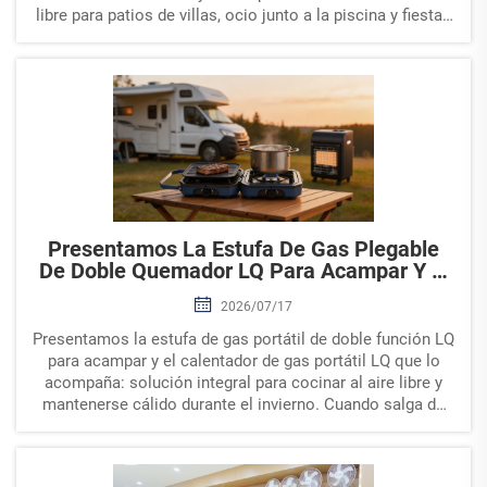
libre para patios de villas, ocio junto a la piscina y fiestas
en el jardín, desea una estación culinaria completa e
integrada...
Presentamos La Estufa De Gas Plegable
De Doble Quemador LQ Para Acampar Y El
Calentador De Gas Radiante Portátil Que
2026/07/17
Lo Acompaña: Solución Integral Para
Cocinar Al Aire Libre Y Mantenerse Cálido
Presentamos la estufa de gas portátil de doble función LQ
En Autocaravanas
para acampar y el calentador de gas portátil LQ que lo
acompaña: solución integral para cocinar al aire libre y
mantenerse cálido durante el invierno. Cuando salga de
viaje en autocaravana, practique glamping o celebre
reuniones al aire libre en su patio trasero, necesitará co...