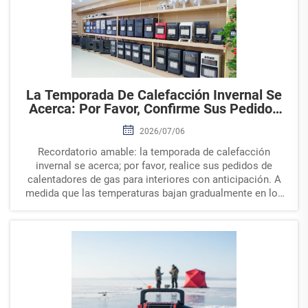
La Temporada De Calefacción Invernal Se
Acerca: Por Favor, Confirme Sus Pedidos
De Calentadores De Gas Para Interiores
2026/07/06
Con Anticipación
Recordatorio amable: la temporada de calefacción
invernal se acerca; por favor, realice sus pedidos de
calentadores de gas para interiores con anticipación. A
medida que las temperaturas bajan gradualmente en los
mercados globales, la demanda estacional de
calentadores de gas para interiores va en aumento. Nos
gustaría...