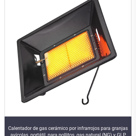
Calentador de gas cerámico por infrarrojos para granjas
avícolas, portátil, para pollitos, gas natural (NG) y GLP