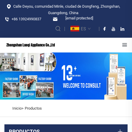
Calle Deyou, comunidad Minle, ciudad de Dongfeng, Zhongshan,
Guangdong, China
[email protected]
+86 13924990837
ES
Inicio>
Productos
PRODUCTOS