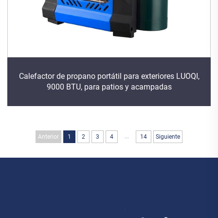
Calefactor de propano portátil para exteriores LUOQI,
9000 BTU, para patios y acampadas
...
Anterior
1
2
3
4
14
Siguiente