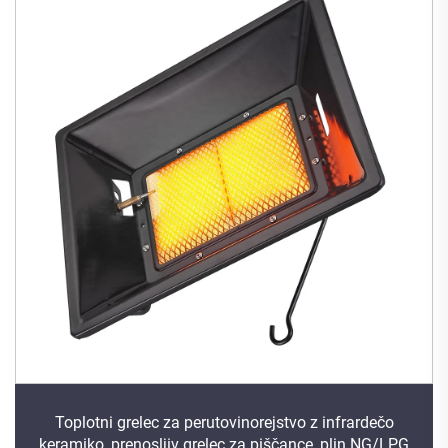
Toplotni grelec za perutovinorejstvo z infrardečo
keramiko, prenosljiv grelec za piščance, plin NG/LPG