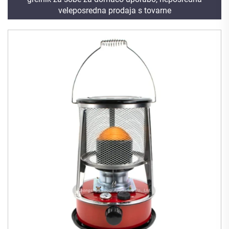
veleposredna prodaja s tovarne