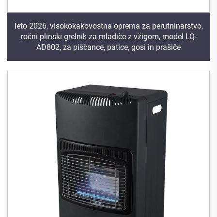
leto 2026, visokokakovostna oprema za perutninarstvo,
ročni plinski grelnik za mladiče z vžigom, model LQ-
AD802, za piščance, patice, gosi in prašiče