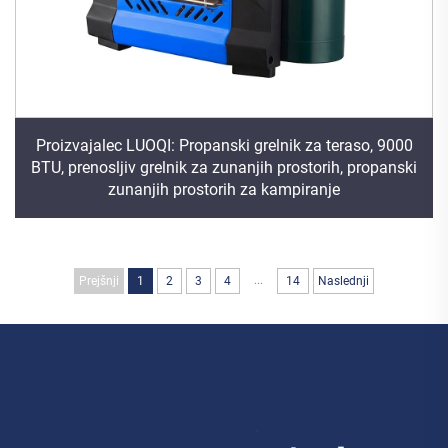
Proizvajalec LUOQI: Propanski grelnik za teraso, 9000
BTU, prenosljiv grelnik za zunanjih prostorih, propanski
zunanjih prostorih za kampiranje
...
Prejšnji
1
2
3
4
14
Naslednji