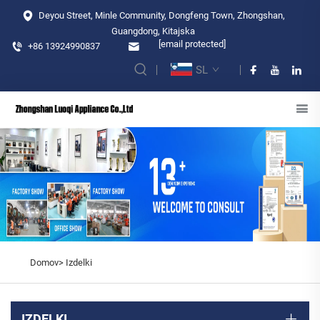
Deyou Street, Minle Community, Dongfeng Town, Zhongshan,
Guangdong, Kitajska
[email protected]
+86 13924990837
SL
Domov>
Izdelki
IZDELKI