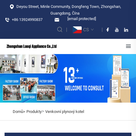
Deyou Street, Minle Community, Dongfeng Town, Zhongshan,
Guangdong, Čína
[email protected]
+86 13924990837
CS
>
Domů>
Produkty
Venkovní plynový kotel