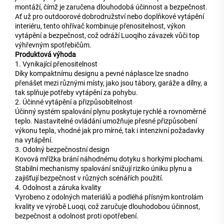
montáží, čímž je zaručena dlouhodobá účinnost a bezpečnost.
Ať už pro outdoorové dobrodružství nebo doplňkové vytápění
interiéru, tento ohřívač kombinuje přenositelnost, výkon
vytápění a bezpečnost, což odráží Luoqiho závazek vůči top
výhřevným spotřebičům.
Produktová výhoda
1. Vynikající přenositelnost
Díky kompaktnímu designu a pevné náplasce lze snadno
přenášet mezi různými místy, jako jsou tábory, garáže a dílny, a
tak splňuje potřeby vytápění za pohybu.
2. Účinné vytápění a přizpůsobitelnost
Účinný systém spalování plynu poskytuje rychlé a rovnoměrné
teplo. Nastavitelné ovládání umožňuje přesné přizpůsobení
výkonu tepla, vhodné jak pro mírné, tak i intenzivní požadavky
na vytápění.
3. Odolný bezpečnostní design
Kovová mřížka brání náhodnému dotyku s horkými plochami.
Stabilní mechanismy spalování snižují riziko úniku plynu a
zajišťují bezpečnost v různých scénářích použití.
4. Odolnost a záruka kvality
Vyrobeno z odolných materiálů a podléhá přísným kontrolám
kvality ve výrobě Luoqi, což zaručuje dlouhodobou účinnost,
bezpečnost a odolnost proti opotřebení.