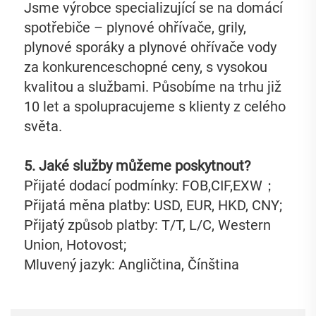
Jsme výrobce specializující se na domácí 
spotřebiče – plynové ohřívače, grily, 
plynové sporáky a plynové ohřívače vody 
za konkurenceschopné ceny, s vysokou 
kvalitou a službami. Působíme na trhu již 
10 let a spolupracujeme s klienty z celého 
světa. 
5. Jaké služby můžeme poskytnout?   
Přijaté dodací podmínky: FOB,CIF,EXW；   
Přijatá měna platby: USD, EUR, HKD, CNY; 
Přijatý způsob platby: T/T, L/C, Western 
Union, Hotovost;   
Mluvený jazyk: Angličtina, Čínština   