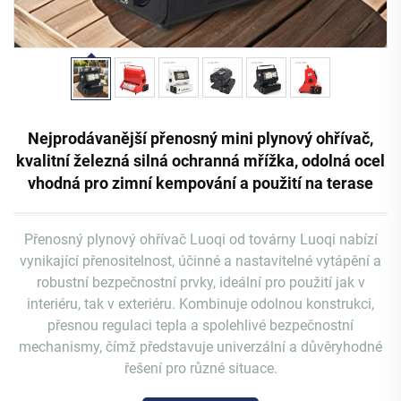
Nejprodávanější přenosný mini plynový ohřívač,
kvalitní železná silná ochranná mřížka, odolná ocel
vhodná pro zimní kempování a použití na terase
Přenosný plynový ohřívač Luoqi od továrny Luoqi nabízí
vynikající přenositelnost, účinné a nastavitelné vytápění a
robustní bezpečnostní prvky, ideální pro použití jak v
interiéru, tak v exteriéru. Kombinuje odolnou konstrukci,
přesnou regulaci tepla a spolehlivé bezpečnostní
mechanismy, čímž představuje univerzální a důvěryhodné
řešení pro různé situace.