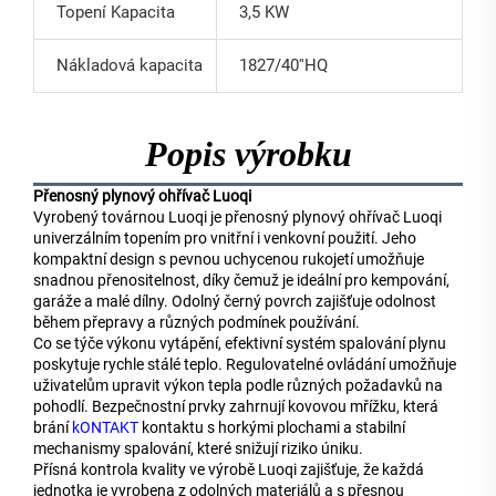
Topení Kapacita
3,5 KW
Nákladová kapacita
1827/40''HQ
Popis výrobku
Přenosný plynový ohřívač Luoqi
Vyrobený továrnou Luoqi je přenosný plynový ohřívač Luoqi
univerzálním topením pro vnitřní i venkovní použití. Jeho
kompaktní design s pevnou uchycenou rukojetí umožňuje
snadnou přenositelnost, díky čemuž je ideální pro kempování,
garáže a malé dílny. Odolný černý povrch zajišťuje odolnost
během přepravy a různých podmínek používání.
Co se týče výkonu vytápění, efektivní systém spalování plynu
poskytuje rychle stálé teplo. Regulovatelné ovládání umožňuje
uživatelům upravit výkon tepla podle různých požadavků na
pohodlí. Bezpečnostní prvky zahrnují kovovou mřížku, která
brání
kONTAKT
kontaktu s horkými plochami a stabilní
mechanismy spalování, které snižují riziko úniku.
Přísná kontrola kvality ve výrobě Luoqi zajišťuje, že každá
jednotka je vyrobena z odolných materiálů a s přesnou