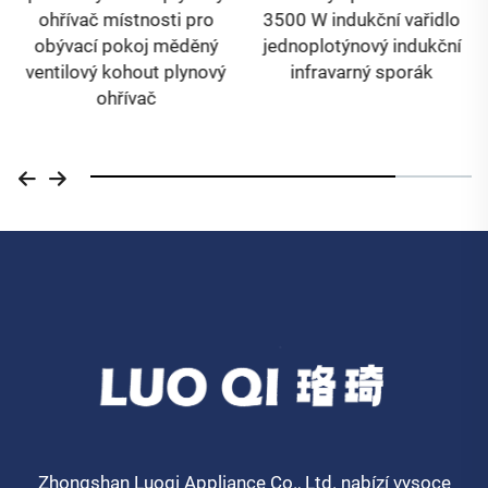
ohřívač místnosti pro
3500 W indukční vařidlo
obývací pokoj měděný
jednoplotýnový indukční
ventilový kohout plynový
infravarný sporák
ohřívač
Zhongshan Luoqi Appliance Co., Ltd. nabízí vysoce