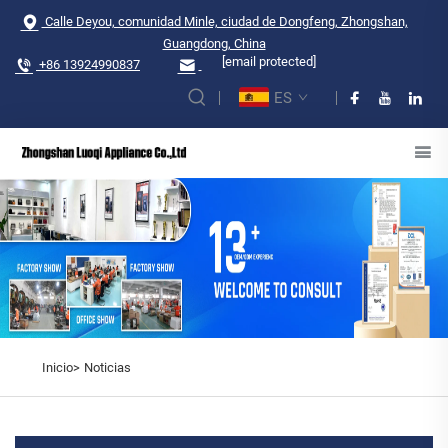
Calle Deyou, comunidad Minle, ciudad de Dongfeng, Zhongshan,
Guangdong, China
[email protected]
+86 13924990837
ES
Inicio>
Noticias