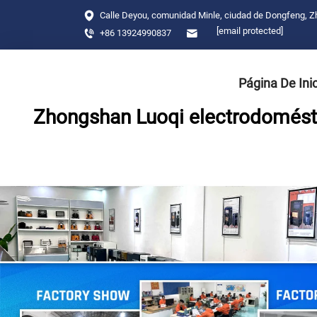
Calle Deyou, comunidad Minle, ciudad de Dongfeng, 
[email protected]
+86 13924990837
Página De Ini
Zhongshan Luoqi electrodomésti