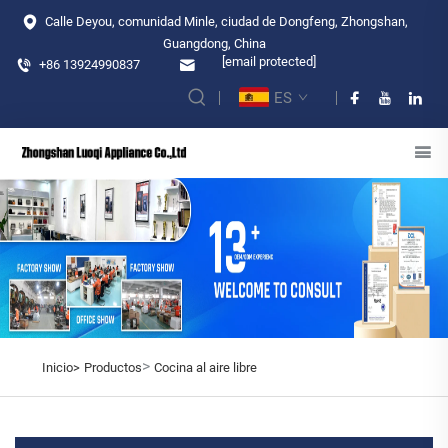
Calle Deyou, comunidad Minle, ciudad de Dongfeng, Zhongshan,
Guangdong, China
[email protected]
+86 13924990837
ES
>
Inicio>
Productos
Cocina al aire libre