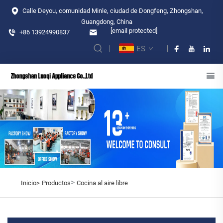
Calle Deyou, comunidad Minle, ciudad de Dongfeng, Zhongshan,
Guangdong, China
[email protected]
+86 13924990837
ES
>
Inicio>
Productos
Cocina al aire libre