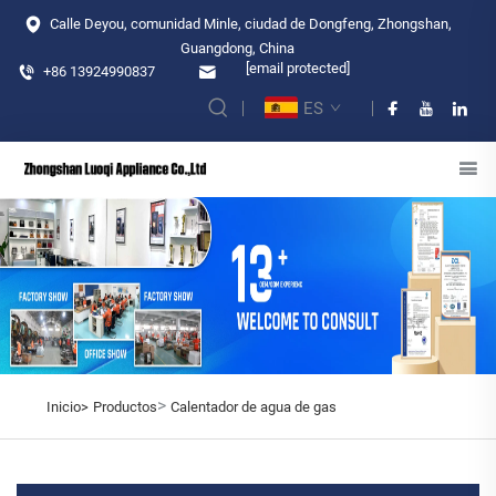
Calle Deyou, comunidad Minle, ciudad de Dongfeng, Zhongshan,
Guangdong, China
[email protected]
+86 13924990837
ES
>
Inicio>
Productos
Calentador de agua de gas