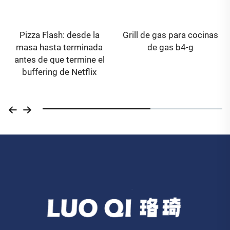
Grill de gas para cocinas
¡Pizza en 2 minutos! Horno
de gas b4-g
eléctrico para pizza LQ-
P130E: crujiente, derretida
y sin esfuerzo