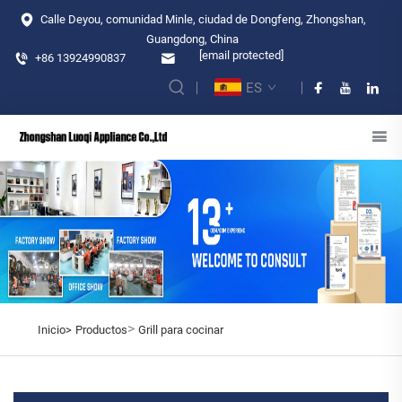
Calle Deyou, comunidad Minle, ciudad de Dongfeng, Zhongshan,
Guangdong, China
[email protected]
+86 13924990837
ES
>
Inicio>
Productos
Grill para cocinar