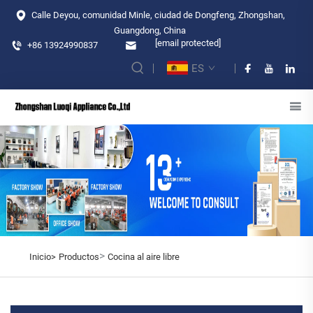
Calle Deyou, comunidad Minle, ciudad de Dongfeng, Zhongshan,
Guangdong, China
[email protected]
+86 13924990837
ES
>
Inicio>
Productos
Cocina al aire libre