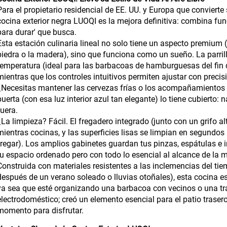
Para el propietario residencial de EE. UU. y Europa que convierte
cocina exterior negra LUOQI es la mejora definitiva: combina func
para durar' que busca.
Esta estación culinaria lineal no solo tiene un aspecto premium 
piedra o la madera), sino que funciona como un sueño. La parrill
temperatura (ideal para las barbacoas de hamburguesas del fin 
mientras que los controles intuitivos permiten ajustar con precis
¿Necesitas mantener las cervezas frías o los acompañamientos 
puerta (con esa luz interior azul tan elegante) lo tiene cubierto:
fuera.
¿La limpieza? Fácil. El fregadero integrado (junto con un grifo alt
mientras cocinas, y las superficies lisas se limpian en segundos
fregar). Los amplios gabinetes guardan tus pinzas, espátulas e
tu espacio ordenado pero con todo lo esencial al alcance de la 
Construida con materiales resistentes a las inclemencias del tiem
después de un verano soleado o lluvias otoñales), esta cocina es
ya sea que esté organizando una barbacoa con vecinos o una tra
electrodoméstico; creó un elemento esencial para el patio trasero
momento para disfrutar.