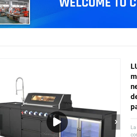
L
m
n
d
p
La
con