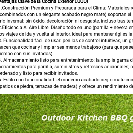
Ventajas Clave de la Cocina Exterior LUOQI
1.Construcción Premium y Preparada para el Clima: Materiales re
(combinados con un elegante acabado negro mate) soportan el int
frío invernal: sin óxido, decoloración ni desgaste, incluso tras te
2.Eficiencia Al Aire Libre: Diseño todo en uno (parrilla + neve
los viajes de ida y vuelta al interior, ideal para mantener ágiles 
3. Funcionalidad fácil de usar: perillas de control intuitivas, un gr
hacen que cocinar y limpiar sea menos trabajoso (para que pa
tiempo con sus invitados).
4. Almacenamiento listo para entretenimiento: la amplia gama 
herramientas para parrilla, suministros y refrescos adicionales;
ordenado y listo para recibir invitados.
5. Estilo con funcionalidad: el moderno acabado negro mate co
(patios de piedra, terrazas de madera) y ofrece un rendimiento de