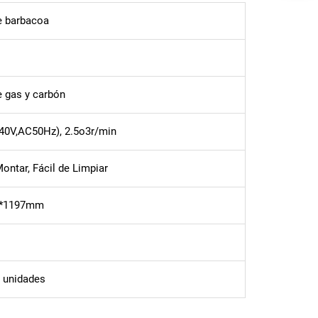
de barbacoa
de gas y carbón
40V,AC50Hz), 2.5o3r/min
Montar, Fácil de Limpiar
3*1197mm
 unidades