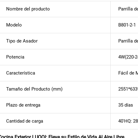
Nombre del producto
Parrilla 
Modelo
B801-2-1
Tipo de Asador
Parrilla 
Potencia
4W(220-2
Característica
Fácil de 
Tamaño del Producto (mm)
2551*63
Plazo de entrega
35 días
Cantidad de carga
40'HQ: 28
Cocina Exterior LUOQI: Eleve su Estilo de Vida Al Aire Libre