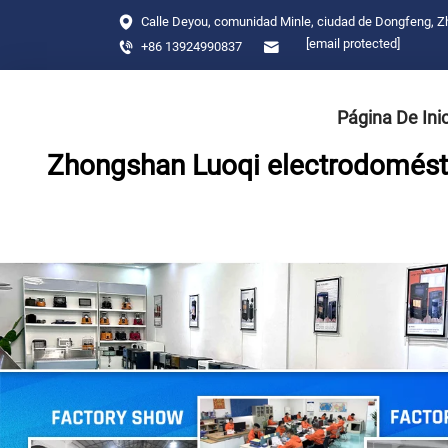
Calle Deyou, comunidad Minle, ciudad de Dongfeng, 
[email protected]
+86 13924990837
Página De Ini
Zhongshan Luoqi electrodomésti