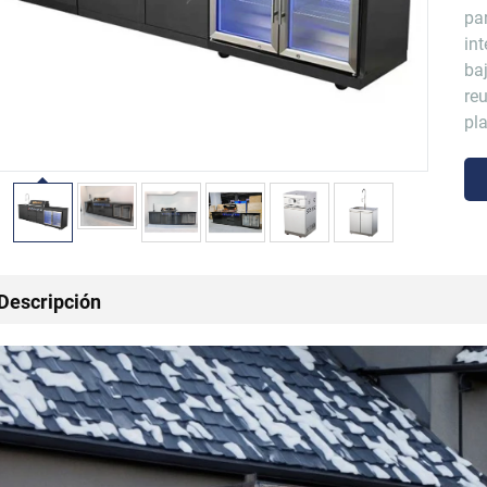
pa
in
ba
reu
pl
Descripción