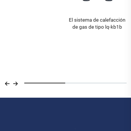
El sistema de calefacción
Pizza Flash: desde la
de gas de tipo lq-kb1b
masa hasta terminada
antes de que termine el
buffering de Netflix