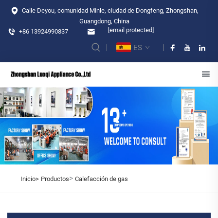
Calle Deyou, comunidad Minle, ciudad de Dongfeng, Zhongshan,
Guangdong, China
[email protected]
+86 13924990837
ES
>
Inicio>
Productos
Calefacción de gas