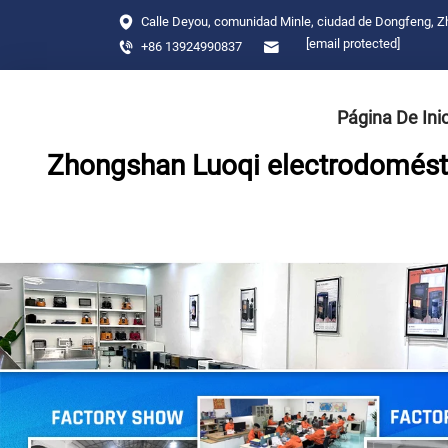
Calle Deyou, comunidad Minle, ciudad de Dongfeng, 
[email protected]
+86 13924990837
Página De Ini
Zhongshan Luoqi electrodomésti