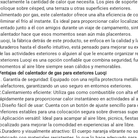
exactamente la cantidad de calor que necesita. Los pies de soporte 
coloque sobre césped, una terraza u otras superficies exteriores.
Alimentado por gas, este calentador ofrece una alta eficiencia de c
eliminar el frío al instante. Es ideal para proporcionar calor localiz
sentado junto a él con amigos durante un viaje de campamento, sint
calentador hace que esos momentos sean aún más placenteros.
Luoqi, la fábrica detrás de este producto, se enfoca en la calidad y 
duraderos hasta el diseño intuitivo, está pensado para mejorar su ex
de las actividades exteriores o alguien al que le encante organizar re
exteriores Luoqi es una opción confiable que combina seguridad, f
momentos al aire libre siempre sean cálidos y memorables.
Ventajas del calentador de gas para exteriores Luoqi
1. Garantía de seguridad: Equipado con una rejilla protectora metáli
calefactores, garantizando un uso seguro en entornos exteriores.
2.Calentamiento eficiente: Utiliza gas como combustible con alta ef
rápidamente para proporcionar calor instantáneo en actividades al ai
3.Diseño fácil de usar: Cuenta con un botón de ajuste sencillo para c
inferiores estables para una colocación segura sobre diversas super
4.Aplicación versátil: Ideal para acampar al aire libre, picnics, fies
localizado para mejorar la comodidad en experiencias al aire libre.
5.Duradero y visualmente atractivo: El cuerpo naranja vibrante no s
fabricado con materiales resistentes, lo que lo hace adecuado para 