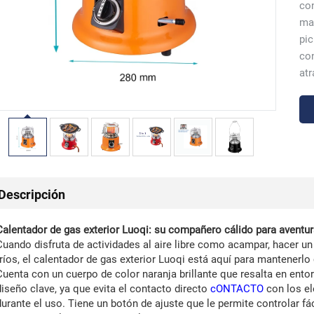
con
man
pic
co
atr
Descripción
Calentador de gas exterior Luoqi: su compañero cálido para aventuras
Cuando disfruta de actividades al aire libre como acampar, hacer un 
fríos, el calentador de gas exterior Luoqi está aquí para mantenerl
Cuenta con un cuerpo de color naranja brillante que resalta en entor
diseño clave, ya que evita el contacto directo
cONTACTO
con los el
durante el uso. Tiene un botón de ajuste que le permite controlar fá