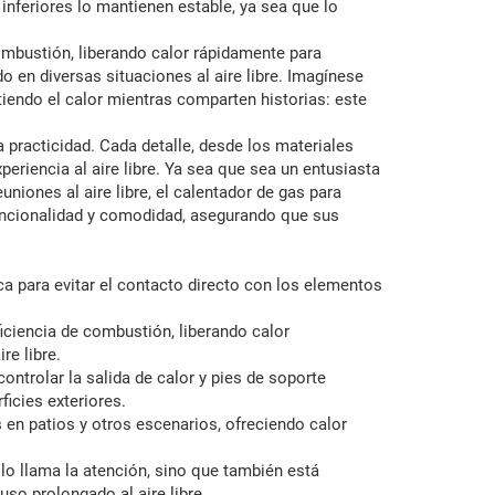
inferiores lo mantienen estable, ya sea que lo
ombustión, liberando calor rápidamente para
ado en diversas situaciones al aire libre. Imagínese
iendo el calor mientras comparten historias: este
la practicidad. Cada detalle, desde los materiales
periencia al aire libre. Ya sea que sea un entusiasta
uniones al aire libre, el calentador de gas para
uncionalidad y comodidad, asegurando que sus
ca para evitar el contacto directo con los elementos
iciencia de combustión, liberando calor
re libre.
ontrolar la salida de calor y pies de soporte
ficies exteriores.
tas en patios y otros escenarios, ofreciendo calor
olo llama la atención, sino que también está
uso prolongado al aire libre.