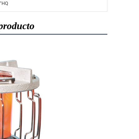
''HQ
 producto