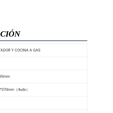
ACIÓN
ADOR Y COCINA A GAS
335mm
75*370mm（4uds）