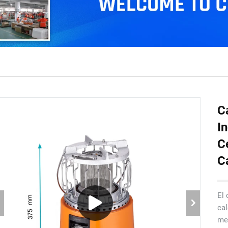
C
I
C
C
El 
cal
met