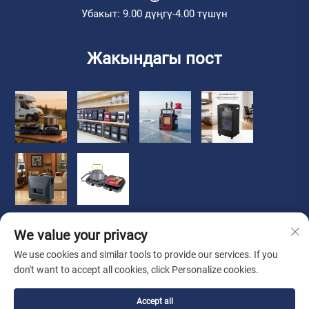
Убакыт: 9.00 дүңгү-4.00 түшүн
Жакындагы пост
We value your privacy
We use cookies and similar tools to provide our services. If you
don't want to accept all cookies, click Personalize cookies.
Бардык укуктар коргоо астында © 2026 Чжуншань Люочи
Accept all
туралы кызматкерлер Ко. , Лтд.
Купуялык саясаты