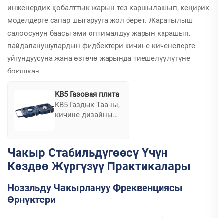
функционалдуу
инженердик қобалттык жарын тез каршылашып, кеңирик
жана эфективдүү
моделдерге сапар шыгарууга жол берет. Жаратылыш
колдонулушуна
салоосунун баасы эми оптималдуу жарын карашып,
ылайык.
пайдаланушулардын фидбектери кичине киченелерге
уйгундуусуна жана өзгөчө жарында тиешелүүлүгүне
боюшкан.
KB5 Газовая плита
KB5 Газдык Тааны,
кичине дизайны
менен, жарын
карашып, кичине
орундар үчүн
Чакыр Стабильдүгөөсү Үчүн
жасалган.
Көздөө Жүргүзүү Практикалары
Шаардык
жылышуу жана
Ноззльду Чакырлануу Фреквенциясы
кичине киченелер
үчүн мүмкүн болуп
Өрнүктери
саналат, анда тез
жар каршылашып,