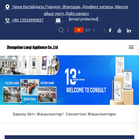
Чина Кытайдагы Гуандун, Жонгшан, Дунфенг катасы, Минле
айыл уюгу, Дейо көчөсү
[email protected]
+86 13924990837
KY
>
Башкы бет>
Жаңылыктар
Саноаттын Жаңылыктары