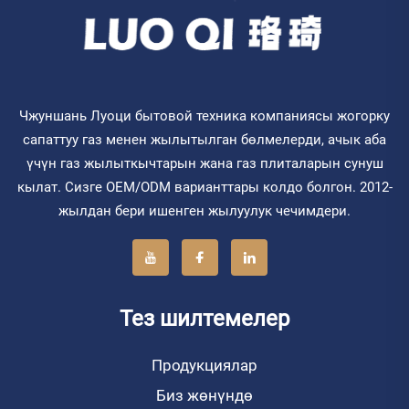
Чжуншань Луоци бытовой техника компаниясы жогорку
сапаттуу газ менен жылытылган бөлмелерди, ачык аба
үчүн газ жылыткычтарын жана газ плиталарын сунуш
кылат. Сизге OEM/ODM варианттары колдо болгон. 2012-
жылдан бери ишенген жылуулук чечимдери.
Тез шилтемелер
Продукциялар
Биз жөнүндө