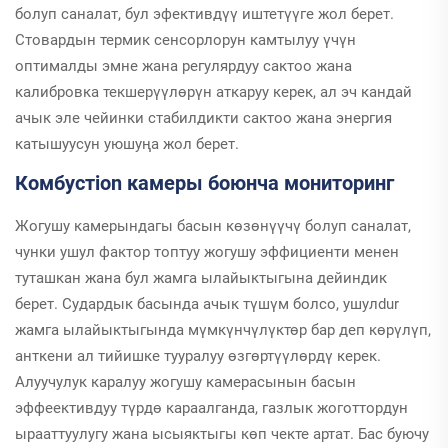
болуп саналат, бул эфективдүү иштетүүге жол берет.
Стовардын термик сенсорлорун камтылуу үчүн
оптималды эмне жана регулярдуу сактоо жана
калибровка текшерүүлөрүн аткаруу керек, ал эч кандай
ачык эле чейинки стабилдикти сактоо жана энергия
катышуусун уюшуңа жол берет.
Комбустion камеры боюнча мониторинг
Жогушу камерындагы басын көзөнүүчү болуп саналат,
чунки ушул фактор топтуу жогушу эффициенти менен
туташкан жана бул жамга ылайыктыгына дейиндик
берет. Судардык басында ачык түшүм болсо, ушулdur
жамга ылайыктыгында мүмкүнчүлүктөр бар деп көрүлүп,
анткени ал тийишке тууралуу өзгөртүүлөрдү керек.
Алуучулук каралуу жогушу камерасынын басын
эффеективдуу түрдө караалганда, газлык жоготтордун
ырааттуулугу жана ысыяктыгы көп чекте артат. Бас буючу