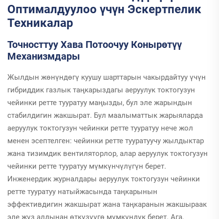
Оптималдуулоо үчүн Эскертпелик
Техникалар
Точносттуу Хава Потоочуу Конырөтүү
Механизмдары
Жылдын жөнүндөгү куушу шарттарын чакырдайтуу үчүн
гибриддик газлык таңкарыздагы аеруулук токтогузун
чейинки ретте тууратуу маңызды, бул эле жарындын
стабилдигин жакшырат. Бул маалыматтык жарыяларда
аеруулук токтогузун чейинки ретте тууратуу нече жол
менен эсептелген: чейинки ретте тууратуучу жылдыктар
жана тизимдик вентиляторлор, алар аеруулук токтогузун
чейинки ретте тууратуу мүмкүнчүлүгүн берет.
Инженердик журналдары аеруулук токтогузун чейинки
ретте тууратуу натыйжасында таңкарынын
эффективдигин жакшырат жана таңкаранын жакшыраак
эле жүз алдынан өткүзүүгө мүмкүндүк берет. Ага,