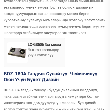
технологиясы убакытына караганда ыкма сыйлышынын
тез каралоо менен туурат. Бул ээ болгон дизайнын
колдонуучулардын санал-созолору менен бирге,
күрсөткөнчү сулайтуу ыкмаларында жогорку элеутерлиги
менен чектештерди эсептөөгө мүмкүнчүлүк берет, күчтүү
шарттарда стабильдүү элеутерлегин таастырат.
LQ-GS506 Газ меши
Чыңгач-көчөмдөр
үчүн көпчилүү
чечим, LQ-GS506
газдык сулайтуу
компакттуу жана
BDZ-180A Газдык Сулайтуу: Чейинчилүү
жеңишке ээ,
Оюн Үчүн Бүкет Дизайн
алdana таң
көчөрөө жана
BDZ-180A газдык таңкуу - буздук дизайнын колдонуп,
кампингде
идеалдуу. Унун
чакырдын стабилитетин арттырууга көмүктөрө болгон
көрүнүшү
инженердик жөндөмдүүлүгүнүн мисалы. Бул дизайн
катарында
топтуу топтоо жана уурматтын жыйынтыгын жакшыраак