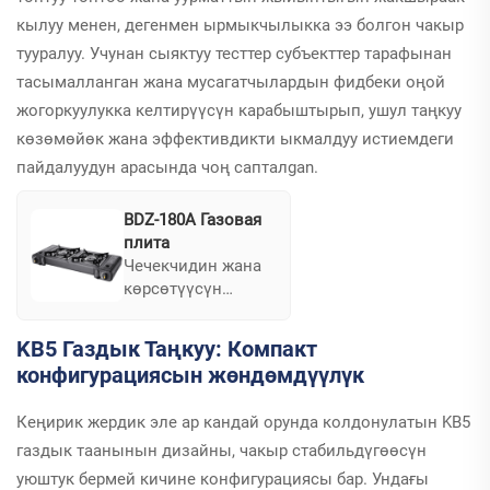
реттелген түстөр
кылуу менен, дегенмен ырмыкчылыкка ээ болгон чакыр
де көрүнүшүн
тууралуу. Учунан сыяктуу тесттер субъекттер тарафынан
өзгөртүүгө
арналат.
тасымалланган жана мусагатчылардын фидбеки оңой
жогоркуулукка келтирүүсүн карабыштырып, ушул таңкуу
көзөмөйөк жана эффективдикти ыкмалдуу истиемдеги
пайдалуудун арасында чоң сапталgan.
BDZ-180A Газовая
плита
Чечекчидин жана
көрсөтүүсүн
өзгөртүүгө көңүл
жаткандардын
KB5 Газдык Таңкуу: Компакт
үчүн BDZ-180A
конфигурациясын жөндөмдүүлүк
Газдык Таңкуу
стабилитетке жана
Кеңирик жердик эле ар кандай орунда колдонулатын KB5
көрсөтүүгө каршы
жардам берет. Бул
газдык таанынын дизайны, чакыр стабильдүгөөсүн
таңкуу
уюштук бермей кичине конфигурациясы бар. Ундағы