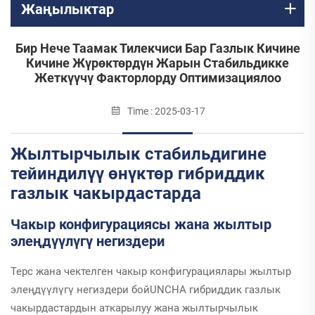
Жаңылыктар
Бир Нече Таамак Тилекчиси Бар Газлык Кичине
Кичине Жүрөктөрдүн Жарын Стабильдикке
Жеткүүчү Факторлорду Оптимизациялоо
Time : 2025-03-17
Жылтырчылык стабильдигине
тейиндилүү өнүктөр гибриддик
газлык чакырдастарда
Чакыр конфигурациясы жана жылтыр
элеңдүүлүгү негиздери
Терс жана чектелген чакыр конфигурациялары жылтыр
элеңдүүлүгү негиздери бойUNCHA гибриддик газлык
чакырдастардын аткарылуу жана жылтырчылык