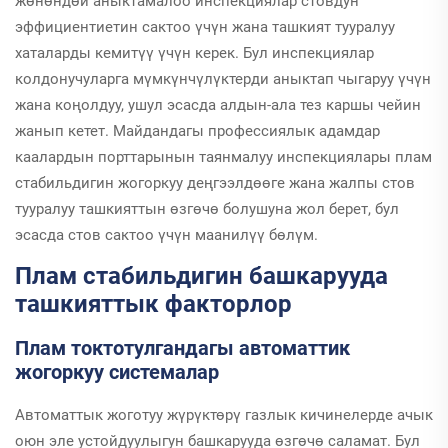
жөнөндөй аныктамалоо инспекциялар стовдун
эффициентиетин сактоо үчүн жана ташкият тууралуу
хаталарды кемитүү үчүн керек. Бул инспекциялар
колдонучуларга мүмкүнчүлүктерди аныктап чыгаруу үчүн
жана коңолдуу, ушул эсасда алдын-ала тез каршы чейин
жанып кетет. Майдандагы профессиялык адамдар
каалардын порттарынын таянмалуу инспекциялары плам
стабильдигин жогоркуу деңгээлдөөге жана жалпы стов
тууралуу ташкияттын өзгөчө болушуна жол берет, бул
эсасда стов сактоо үчүн маанилүү бөлүм.
Плам стабильдигин башкарууда
ташкияттык факторлор
Плам токтотулгандагы автоматтик
жогоркуу системалар
Автоматтык жоготуу жүрүктөрү газлык кичинелерде ачык
оюн эле устойдуулыгун башкарууда өзгөчө саламат. Бул