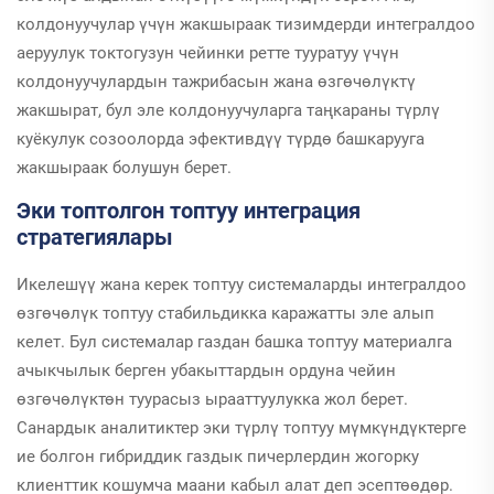
колдонуучулар үчүн жакшыраак тизимдерди интегралдоо
аеруулук токтогузун чейинки ретте тууратуу үчүн
колдонуучулардын тажрибасын жана өзгөчөлүктү
жакшырат, бул эле колдонуучуларга таңкараны түрлү
куёкулук созоолорда эфективдүү түрдө башкарууга
жакшыраак болушун берет.
Эки топтолгон топтуу интеграция
стратегиялары
Икелешүү жана керек топтуу системаларды интегралдоо
өзгөчөлүк топтуу стабильдикка каражатты эле алып
келет. Бул системалар газдан башка топтуу материалга
ачыкчылык берген убакыттардын ордуна чейин
өзгөчөлүктөн туурасыз ырааттуулукка жол берет.
Санардык аналитиктер эки түрлү топтуу мүмкүндүктерге
ие болгон гибриддик газдык пичерлердин жогорку
клиенттик кошумча маани кабыл алат деп эсептөөдөр.