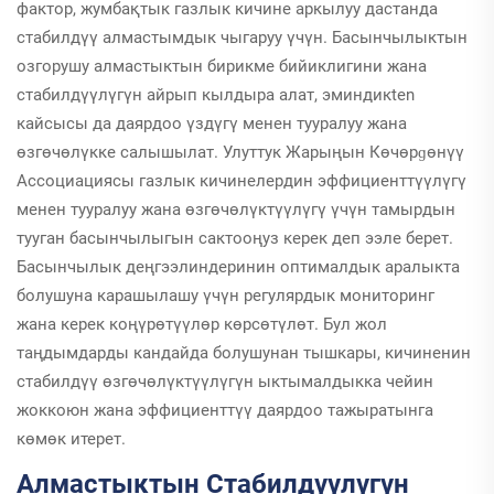
фактор, жумбақтык газлык кичине аркылуу дастанда
стабилдүү алмастымдык чыгаруу үчүн. Басынчылыктын
озгорушу алмастыктын бирикме бийиклигини жана
стабилдүүлүгүн айрып кылдыра алат, эминдикten
кайсысы да даярдоо үздүгү менен тууралуу жана
өзгөчөлүкке салышылат. Улуттук Жарыңын Көчөрɡөнүү
Ассоциациясы газлык кичинелердин эффициенттүүлүгү
менен тууралуу жана өзгөчөлүктүүлүгү үчүн тамырдын
тууган басынчылыгын сактооңуз керек деп ээле берет.
Басынчылык деңгээлиндеринин оптималдык аралыкта
болушуна карашылашу үчүн регулярдык мониторинг
жана керек коңүрөтүүлөр көрсөтүлөт. Бул жол
таңдымдарды кандайда болушунан тышкары, кичиненин
стабилдүү өзгөчөлүктүүлүгүн ыктымалдыкка чейин
жоккоюн жана эффициенттүү даярдоо тажыратынга
көмөк итерет.
Алмастыктын Стабилдүүлүгүн