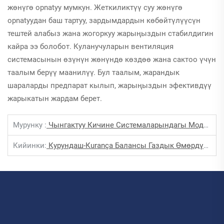
жөнүгө орnatуу мумкун. Жеткиликтүү суу жөнүгө
орnatуудан баш тартуу, зардымдардын көбөйтүлүүсүн
тештей алабыз жана жогоркуу жарыңыздын стабилдигин
кайра ээ болобот. Куланучуларын вентиляция
системасынын өзүнүн жөнүндө көздөө жана сактоо үчүн
таалым берүү маанилүү. Бул таалым, жарандык
шараларды предпарат кылып, жарыңыздын эфективдүү
жарыкатын жардам берет.
Мурунку :
Чынгактуу Кичине Системаларындагы Модульдүү Компоненттер Газлык Грильдик Интеграциясы Үчүн
Кийинки:
Курундаш-Кurança Балансы Газдык Өмөрдүк Топтуурасынын Жогорку Чамбарлашуу Камеры Инновациялары