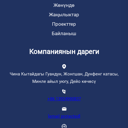
Жөнүндө
Жаңылыктар
Проекттер
Байланыш
Компаниянын дареги
Чина Кытайдагы Гуандун, Жонгшан, Дунфенг катасы,
Минле айыл уюгу, Дейо көчөсү
+86 13924990837
[email protected]