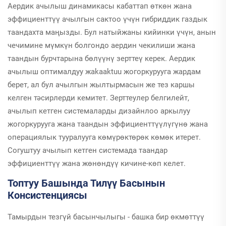
Аердик ачылыш динамикасы кабаттап өткөн жана
эффициенттүү ачылгын сактоо үчүн гибриддик газдык
таандахта маңызды. Бул натыйжаны кийинки үчүн, анын
чечимине мүмкүн болгондо аердин чекилиши жана
таандын бурчтарына бөлүүнү зерттеү керек. Аердик
ачылыш оптималдуу жakaaktuu жогоркурууга жардам
берет, ал бул ачылгын жылтырмасын же тез каршы
келген тәсирлерди кемитет. Зерттеулер белгилейт,
ачылып кетген системаларды дизайнлоо аркылуу
жогоркурууга жана таандын эффициенттүүлүгүнө жана
операциялык тууралууга көмүрөктөрөк көмөк итерет.
Согуштуу ачылып кетген системада таандар
эффициенттүү жана жөнөндүү кичине-көп келет.
Топтуу Башында Тилүү Басынын
Консистенциясы
Тамырдын тезгүй басынчылыгы - башка бир өкмөттүү