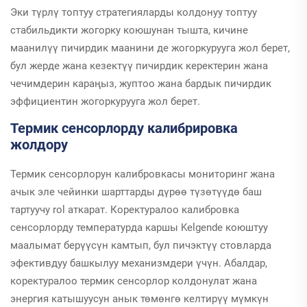
Эки түрлү топтуу стратегияларды колдонуу топтуу
стабильдикти жогорку коюшунан тышта, кичине
маанилүү пичирдик маанини де жогоркурууга жол берет,
бул жерде жана кезектүү пичирдик керектерин жана
чечимдерин караңыз, жуптоо жана бардык пичирдик
эффициентин жогоркурууга жол берет.
Термик сенсорлорду калибрировка
жолдору
Термик сенсорлорун калибровкасы мониторинг жана
ачык эле чейинки шарттарды дүрөө түзөтүүдө баш
тартуучу rol аткарат. Коректуралоо калибровка
сенсорлорду температурда каршы Kelgende коюштуу
маалымат берүүсүн камтып, бул пичэктүү стовларда
эфективдуу башкылуу механизмдери үчүн. Абалдар,
коректуралоо термик сенсорлор колдонулат жана
энергия катышуусун анык төмөнгө келтирүү мүмкүн