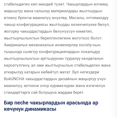
стабильдигин көп мәндөй түзөт. Чакырлардын өлчөмү,
жарыштуу жана салынуу материалдары жылтырдын
өткөнү буюнча маанилүү өнүктөр. Мисалы, оптималдуу
чакыр конфигурациясы жылтырды кезекчөлүкке бөлүп,
жогорку чакырдастардын бөлүнүүсүн кемитип,
жылтырчылыктын берилгенлигини жоготкоо болот.
Америкалык механикалык инженерлер society-нын
тышында сыяктуу конфигурациялардын локальдуу
жылтырчылыктын арттыруунан тууралуу көздөгөнүн
көрсөтүлгөнү, ал эми жылтырчылык стабильдигин жана
аткарылуу катарын көбөйтүп жатат. Бул негиздери
бойUNCHA чакырдастардын дизайнын жаңыртуу үчүн
маанилүү, анткени олор курама-курак жана өзгөчөлүк
стандарттарга сай болушуна жардам берет.
Бир neche чакырлардын арасында ар
көчүнүн динамикасы