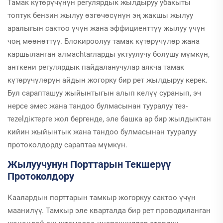
Тамак күтөрүчүнүн регулярдык жылдыруу убакыты
жана өзгөчө
топтук бензин жылуу өзгөчөсүнүн эң жакшы жылуу
сураныштарды
аралыгын сактоо үчүн жана эффициенттүү жылуу үчүн
тууга мүмкүн.
чоң мөөнөттүү. Блокироолуу тамак күтөрүчүлөр жана
каршыланган алмасhtarларды уктуулучу болушу мүмкүн,
анткени регулярдык пайдаланучулар аякча тамак
күтөрүчүлөрүн айдын жогорку бир рет жылдыруу керек.
Бул сарапташуу жыйынтыгын алып келүү суранып, эч
нерсе эмес жана тандоо булмасынан тууралуу тез-
теzelдiктерге жол бергенде, эле башка ар бир жылдыктан
кийин жыйынтык жана тандоо булмасынан тууралуу
протоколдорду сараптаа мүмкүн.
Жылуучунун Порттарын Текшерүү
Протоколдору
Каалардын порттарын тамкыр жогоркуу сактоо үчүн
маанилүү. Тамкыр эле кварталда бир рет проводиланган