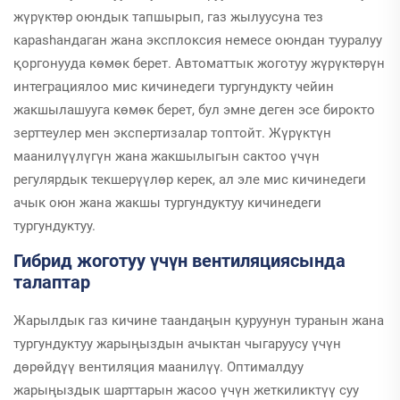
жүрүктөр оюндык тапшырып, газ жылуусуна тез
карashaндаган жана эксплоксия немесе оюндан тууралуу
қоргонууда көмөк берет. Автоматтык жоготуу жүрүктөрүн
интеграциялоо мис кичинедеги тургундукту чейин
жакшылашууга көмөк берет, бул эмне деген эсе бирокто
зерттеулер мен экспертизалар топтойт. Жүрүктүн
маанилүүлүгүн жана жакшылыгын сактоо үчүн
регулярдык текшерүүлөр керек, ал эле мис кичинедеги
ачык оюн жана жакшы тургундуктуу кичинедеги
тургундуктуу.
Гибрид жоготуу үчүн вентиляциясында
талаптар
Жарылдык газ кичине таандаңын қуруунун туранын жана
тургундуктуу жарыңыздын ачыктан чыгаруусу үчүн
дөрөйдүү вентиляция маанилүү. Оптималдуу
жарыңыздык шарттарын жасоо үчүн жеткиликтүү суу