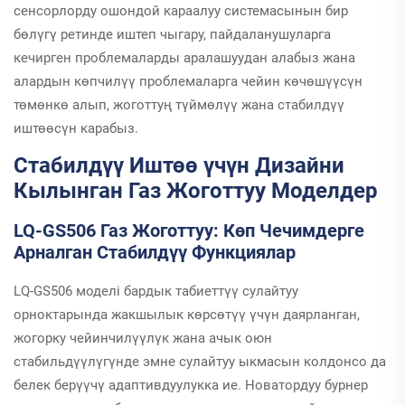
сенсорлорду ошондой караалуу системасынын бир
бөлүгү ретинде иштеп чыгару, пайдаланушуларга
кечирген проблемаларды аралашуудан алабыз жана
алардын көпчилүү проблемаларга чейин көчөшүүсүн
төмөнкө алып, жоготтуң түймөлүү жана стабилдүү
иштөөсүн карабыз.
Стабилдүү Иштөө үчүн Дизайни
Кылынган Газ Жоготтуу Моделдер
LQ-GS506 Газ Жоготтуу: Көп Чечимдерге
Арналган Стабилдүү Функциялар
LQ-GS506 моделі бардык табиеттүү сулайтуу
орноктарында жакшылык көрсөтүү үчүн даярланган,
жогорку чейинчилүүлүк жана ачык оюн
стабильдүүлүгүнде эмне сулайтуу ыкмасын колдонсо да
белек берүүчү адаптивдуулукка ие. Новатордуу бурнер