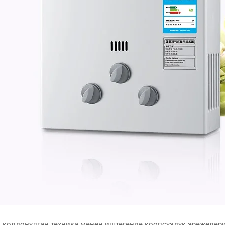
з колдонулган техника менен иштегенде коопсуздук эрежелери