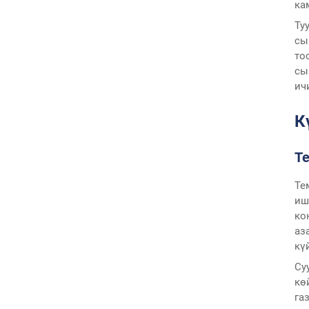
ка
Ту
сы
то
сы
ич
К
Т
Те
иш
ко
аз
кү
Су
кө
га