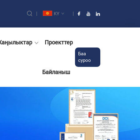
KY
Жаңылыктар
Проекттер
Баа
суроо
Байланыш