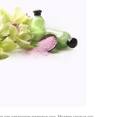
н так сактоонун мааниси чоң. Модерн газдык суу