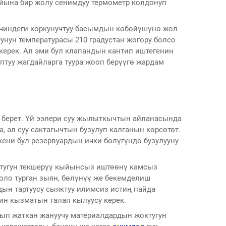
айына бир жолу сенимдуу термометр колдонуп
чиндеги коркунучтуу басымдын көбөйүшүнө жол
унун температурасы 210 градустан жогору болсо
керек. Ал эми бул клапандын кантип иштегенин
туу жагдайларга туура жооп берүүгө жардам
 берет. Үй ээлери суу жылыткычтын айланасында
а, ал суу сактагычтын бузулуп калганын көрсөтөт.
ткени бул резервуардын ички бөлүгүндө бузулууну
ктугун текшерүү кыйынсыз иштөөнү камсыз
ло турган зыян, бөлүнүү же бекемделиш
дын тартуусу сыяктуу илимсиз истиң пайда
ин кызматын талап кылуусу керек.
ып жаткан жануучу материалдардын жоктугун