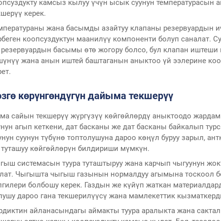
опсуздукту камсыз кылуу үчүн ысык суунун температурасын 
кшерүү керек.
мператураны жана басымды азайтуу клапаны резервуардын и
рбеген коопсуздуктун маанилүү компоненти болуп саналат. Су
 резервуардын басымы өтө жогору болсо, бул клапан иштеши 
шүнүү жана анын иштей баштаганын аныктоо үй ээлерине кооп
рет.
өзгө көрүнгөндүгүн дайыма текшерүү
ма сайын текшерүү жүргүзүү көйгөйлөрдү аныктоодо жардам
унун агып кеткени, дат басканы же дат басканы байкалып турс
унун суунун түбүнө топтолушуна дароо көңүл буруу зарыл, ан
 туташуу көйгөйлөрүн билдириши мүмкүн.
гыш системасын туура туташтыруу жана карчып чыгуунун жо
лат. Чыгышта чыгыш газынын нормалдуу агымына тоскоол бо
лгилери болбошу керек. Газдын же күйүп жаткан материалдар
лушу дароо гана текшерилүүсү жана мамлекеттик кызматкерд
рдиктин айланасындагы аймакты туура аралыкта жана сактал