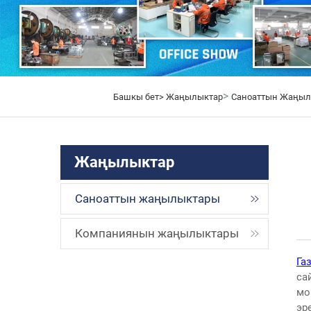
>
Башкы бет>
Жаңылыктар
Саноаттын Жаңы
Жаңылыктар
Саноаттын жаңылыктары
Компаниянын жаңылыктары
Га
са
мо
эр