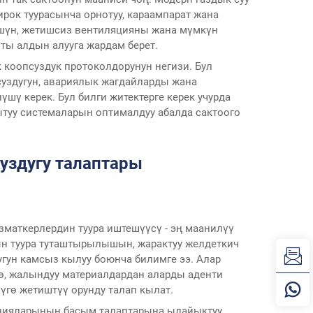
рок туурасынча орнотуу, караампарат жана
лүшүн, жетишсиз вентиляцияны жана мүмкүн
ты алдын алууга жардам берет.
 коопсуздук протоколдорунун негизи. Бул
суздугун, авариялык жагдайларды жана
ү керек. Бул билги житектерге керек учурда
ытуу системаларын оптималдуу абалда сактоого
уздугу талаптары
зматкерлердин туура иштешүүсү - эң маанилүү
ын туура туташтырылышын, жарактуу желдеткич
гун камсыз кылуу боюнча билимге ээ. Алар
ө, жалындуу материалдардан аларды аденти
үгө жетиштүү орунду талап кылат.
инияларынын басым талаптарына ылайыктуу