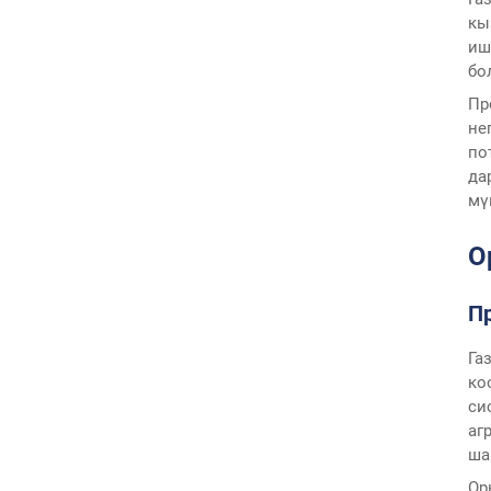
кы
иш
бо
Пр
не
по
да
мү
О
П
Га
ко
си
аг
ша
Ор