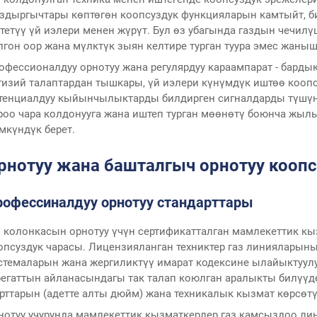
здыргычтары көптөгөн коопсуздук функцияларын камтыйт, би
тетүү үй иэлери менен жүрүт. Бул өз убагында газдын чечи
лгон оор жана мүлктүк зыян келтире турган туура эмес жаныш
офессионалдуу орнотуу жана регулярдуу караампарат - бардык
гизий талаптардан тышкары, үй иэлери күнүмдүк иштөө кооп
тенциалдуу кыйынчылыктарды билдирген сигналдарды түшүнүш
роо чара колдонууга жана иштеп турган мөөнөтү боюнча жыл
мкүндүк берет.
рнотуу жана башталгыч орнотуу коопс
рофессиналдуу орнотуу стандарттары
з колонкасын орнотуу үчүн сертификатталган мамлекеттик кы
опсуздук чарасы. Лицензияланган техниктер газ линияларын
стемаларын жана жергиликтүү имарат кодексине ылайыктуулу
регаттын айланасындагы так талап коюлган аралыкты билүүд
рттарын (адетте алты дюйм) жана техникалык кызмат көрсөтү
нотуу учурунда мамлекеттик кызматкерлер газ камсыздоо л