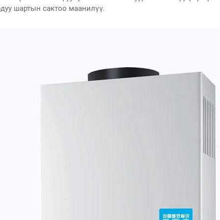
рдуу шартын сактоо маанилүү.