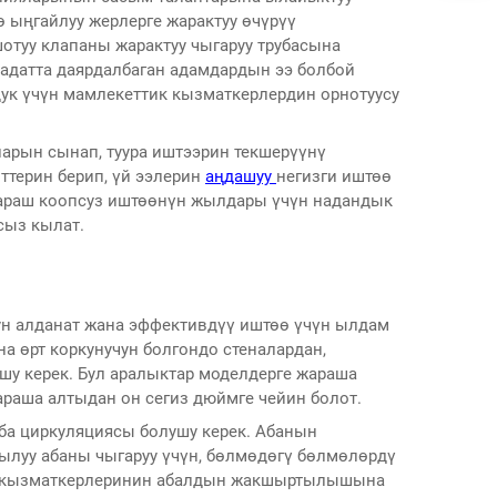
ө ыңгайлуу жерлерге жарактуу өчүрүү
туу клапаны жарактуу чыгаруу трубасына
 адатта даярдалбаган адамдардын ээ болбой
дук үчүн мамлекеттик кызматкерлердин орнотуусу
арын сынап, туура иштээрин текшерүүнү
ттерин берип, үй ээлерин
аңдашуу
негизги иштөө
караш коопсуз иштөөнүн жылдары үчүн надандык
сыз кылат.
ун алданат жана эффективдүү иштөө үчүн ылдам
 өрт коркунучун болгондо стеналардан,
шу керек. Бул аралыктар моделдерге жараша
жараша алтыдан он сегиз дюймге чейин болот.
ба циркуляциясы болушу керек. Абанын
ылуу абаны чыгаруу үчүн, бөлмөдөгү бөлмөлөрдү
ын кызматкерлеринин абалдын жакшыртылышына