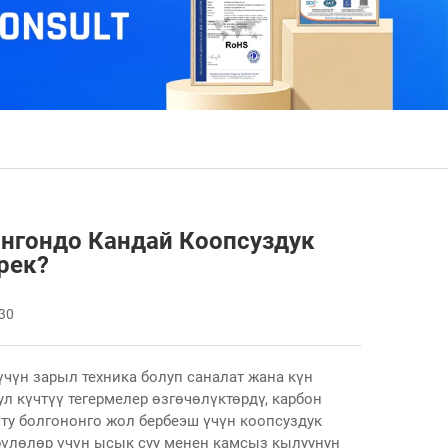
нгондо Кандай Коопсуздук
рек?
-30
чүн зарыл техника болуп саналат жана күн
л күчтүү тегермелер өзгөчөлүктөрдү, карбон
чту болгононго жол бербеэш үчүн коопсуздук
-бүлөлөр үчүн ысык суу менен камсыз кылуунун