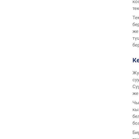
ко
те
Те
бе
же
тү
бе
К
Жу
су
Су
же
Чы
кы
бе
бо
Би