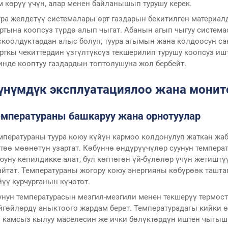
м көрүү үчүн, алар менен байланышып турушу керек.
ура желдетүү системалары өрт газдарын бекитилген материа
ртына коопсуз түрдө алып чыгат. Абанын агып чыгуу систем
скоолдуктардан алыс болуп, туура агымын жана колдоосун с
рткы чекиттердин үзгүлтүксүз текшерилип турушу коопсуз 
инде кооптуу газдардын топтолушуна жол бербейт.
үнүмдүк эксплуатациялоо жана монит
емператураны башкаруу жана орнотуулар
мператураны туура коюу күйүн кармоо колдонулуп жаткан ж
төө мөөнөтүн узартат. Көбүнчө өндүрүүчүлөр суунун темпера
юуну кепилдикке алат, бул көптөгөн үй-бүлөлөр үчүн жетиштү
айтат. Температураны жогору коюу энергияны көбүрөөк таштап
йүү курчурганын күчөтөт.
унун температурасын мезгил-мезгили менен текшерүү термос
йгөйлөрдү аныктоого жардам берет. Температурадагы кийки 
з камсыз кылуу маселесин же ички бөлүктөрдүн иштен чыгышы