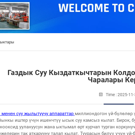
лыктары
Газдык Суу Кыздаткычтарын Колдо
Чаралары Ке
Time : 2025-11
з менен суу жылытуучу аппараттар
миллиондогон үй-бүлөлөр ү
йынкы иштер үчүн ишенчтүү ысык суу камсыз кылат. Бирок, бу
нооксид уулануусун жана ыктымал өрт курчап турган коркуну
ежелерин так аткарууну талап кылат. Туурасын билүү үчүн үй