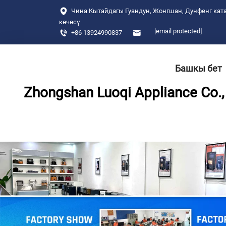
Чина Кытайдагы Гуандун, Жонгшан, Дунфенг ката
көчөсү
[email protected]
+86 13924990837
Башкы бет
Zhongshan Luoqi Appliance Co., 