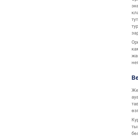
эк
кл
ту
ту
за
Ор
ка
жа
не
В
Же
ау
та
өз
Ку
ты
бө