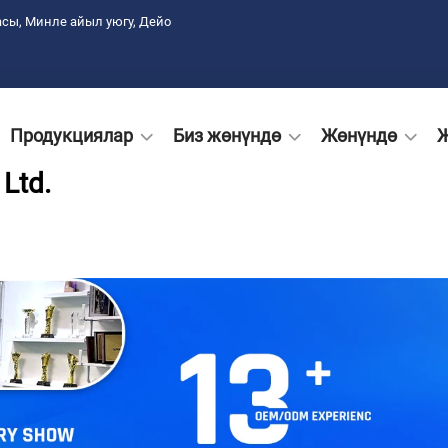
сы, Минле айыл уюгу, Дейо
Продукциялар
Биз жөнүндө
Жөнүндө
Ltd.