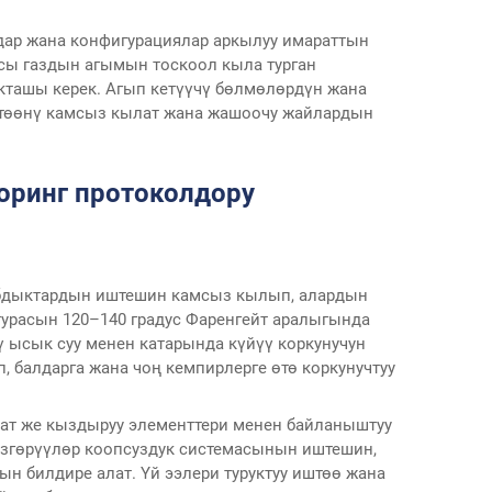
лдар жана конфигурациялар аркылуу имараттын
асы газдын агымын тоскоол кыла турган
акташы керек. Агып кетүүчү бөлмөлөрдүн жана
иштөөнү камсыз кылат жана жашоочу жайлардын
оринг протоколдору
абдыктардын иштешин камсыз кылып, алардын
турасын 120–140 градус Фаренгейт аралыгында
ү ысык суу менен катарында күйүү коркунучун
, балдарга жана чоң кемпирлерге өтө коркунучтуу
тат же кыздыруу элементтери менен байланыштуу
өзгөрүүлөр коопсуздук системасынын иштешин,
н билдире алат. Үй ээлери туруктуу иштөө жана