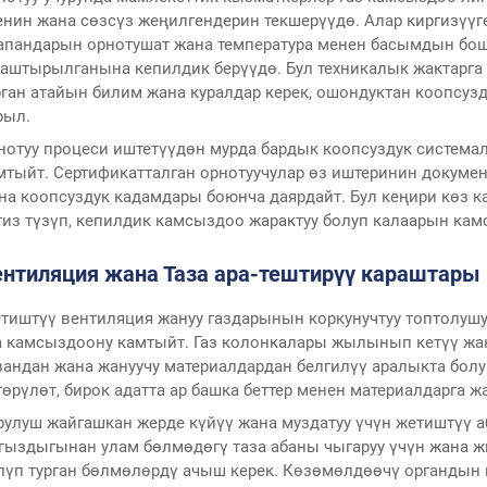
енин жана сөзсүз жеңилгендерин текшерүүдө. Алар киргизүүг
апандарын орнотушат жана температура менен басымдын бошо
таштырылганына кепилдик берүүдө. Бул техникалык жактарга
рган атайын билим жана куралдар керек, ошондуктан коопсуз
рыл.
нотуу процеси иштетүүдөн мурда бардык коопсуздук системал
мтыйт. Сертификатталган орнотуучулар өз иштеринин докумен
на коопсуздук кадамдары боюнча даярдайт. Бул кеңири көз 
гиз түзүп, кепилдик камсыздоо жарактуу болуп калаарын кам
ентиляция жана Таза ара-тештирүү караштары
тиштүү вентиляция жануу газдарынын коркунучтуу топтолуш
а камсыздоону камтыйт. Газ колонкалары жылынып кетүү жана
вандан жана жануучу материалдардан белгилүү аралыкта болу
гөрүлөт, бирок адатта ар башка беттер менен материалдарга 
рулуш жайгашкан жерде күйүү жана муздатуу үчүн жетиштүү а
гыздыгынан улам бөлмөдөгү таза абаны чыгаруу үчүн жана ж
лүп турган бөлмөлөрдү ачыш керек. Көзөмөлдөөчү органд