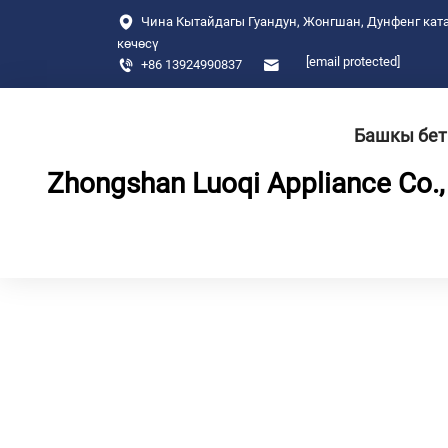
Чина Кытайдагы Гуандун, Жонгшан, Дунфенг ката
көчөсү
[email protected]
+86 13924990837
Башкы бет
Zhongshan Luoqi Appliance Co., 