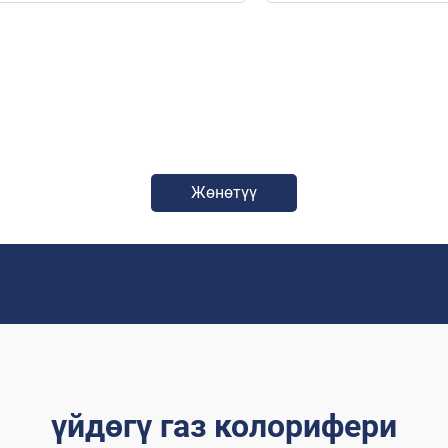
Жөнөтүү
үйдөгү газ колорифери