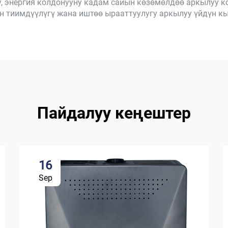
, энергия колдонууну кадам сайын көзөмөлдөө аркылуу к
 тиимдүүлүгү жана иштөө ырааттуулугу аркылуу үйдүн к
Пайдалуу кеңештер
16
Sep