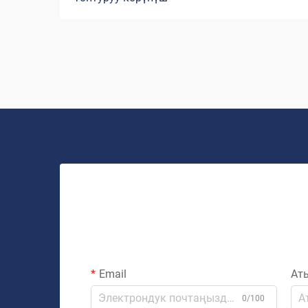
температура төмөндөгөндө, газдык
жылыткычтар менен электр
жылыткычтарынын ортосунан тандоо
үй иэлери үчүн маанилүү чечимге
айланат. Эки түрдүү жылытуу
системасы да ар тараптан...
Email
Ат
0/100