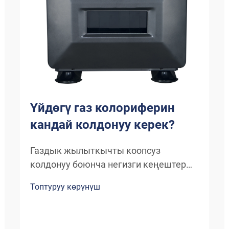
Үйдөгү газ колориферин
кандай колдонуу керек?
Газдык жылыткычты коопсуз
колдонуу боюнча негизги кеңештер
Үйүңүздүн газдык жылыткычыңызды
Топтуруу көрүнүш
колдоно берүү — үйдүн ичинде жакшы
жумушчу болушу үчүн гана эмес,
коопсуздугу үчүн да маанилүү. Жакшы