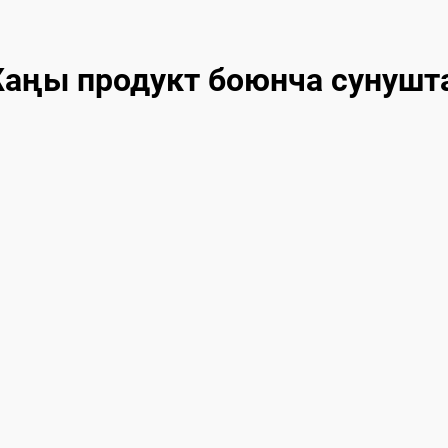
аңы продукт боюнча сунушт