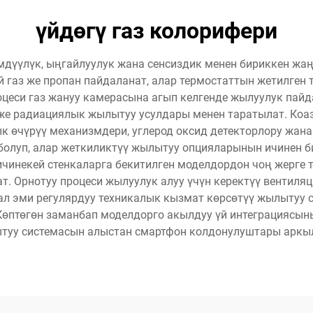
үйдөгү газ колорифери
дүүлүк, ыңгайлуулук жана сенсиздик менен бириккен жа
 газ же пропан пайдаланат, алар термостаттын жетилген
цеси газ жануу камерасына агып келгенде жылуулук пайд
 же радиациялык жылытуу усулдары менен таратылат. Ко
к өчүрүү механизмдери, углерод оксид детекторлору жана
 болуп, алар жеткиликтүү жылытуу опцияларынын ичинен би
инекей стенкаларга бекитилген моделдордон чоң жерге ту
 Орнотуу процеси жылуулук алуу үчүн керектүү вентиля
ал эми регулярдуу техникалык кызмат көрсөтүү жылытуу 
Көптөгөн заманбап моделдорго акылдуу үй интеграциясын
туу системасын алыстан смартфон колдонулуштары аркы