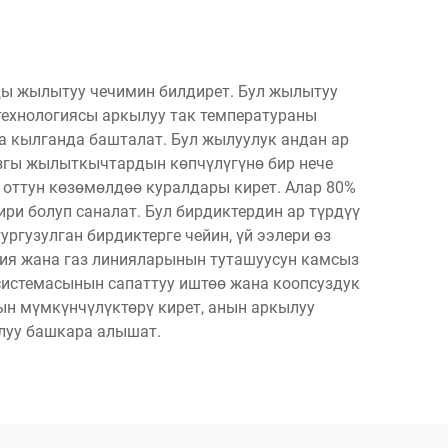
ңы жылытуу чечимин билдирет. Бул жылытуу
 технологиясы аркылуу так температураны
а кылганда башталат. Бул жылуулук андан ар
азгы жылыткычтардын көпчүлүгүнө бир нече
 оттун көзөмөлдөө куралдары кирет. Алар 80%
ри болуп саналат. Бул бирдиктердин ар түрдүү
ргузулган бирдиктерге чейин, үй ээлери өз
ция жана газ линияларынын туташуусун камсыз
системасынын сапаттуу иштөө жана коопсуздук
ын мүмкүнчүлүктөрү кирет, анын аркылуу
луу башкара алышат.