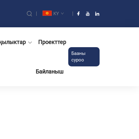
KY
ңылыктар
Проекттер
Бааны
суроо
Байланыш