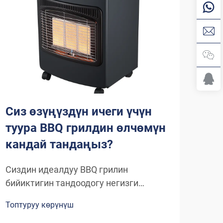
Сиз өзүңүздүн ичеги үчүн
туура BBQ грилдин өлчөмүн
кандай тандаңыз?
Сиздин идеалдуу BBQ грилин
бийиктигин тандоодогу негизги
факторлор Туура BBQ грилин
Топтуруу көрүнүш
бийиктигин тандоо эстеликтүү ачык