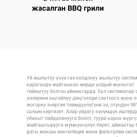
жасалган BBQ грили
Үй жылытуу үчүн газ колдонуу жылытуу систе
караганда жайгашкан жерди ылдый жылытат. 
тийиштүү болгон аймактарда. Бул системалар 
ээлерине ыңгайлуу деңгээлди сактоого жана 
жогорку энергия тиимдүүлүгүнө ээ, отундун 
салым киргизет. Алар үйдөгү күнүмдүк иштерд
убакыт пайдаланууга болот, туура кароо жүргү
жайгаштырууга мүмкүнчүлүк берет, аймактар 
дагы жакшы вентиляция жана фильтрлөө сист