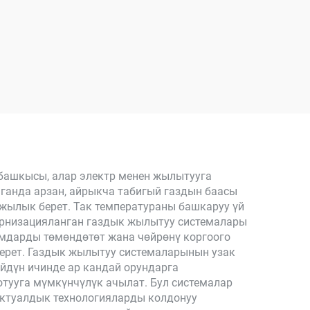
башкысы, алар электр менен жылытууга
анда арзан, айрыкча табигый газдын баасы
 жылык берет. Так температураны башкаруу үй
ернизацияланган газдык жылытуу системалары
ымдарды төмөндөтөт жана чөйрөнү коргоого
берет. Газдык жылытуу системаларынын узак
үйдүн ичинде ар кандай орундарга
тууга мүмкүнчүлүк ачылат. Бул системалар
ектуалдык технологияларды колдонуу