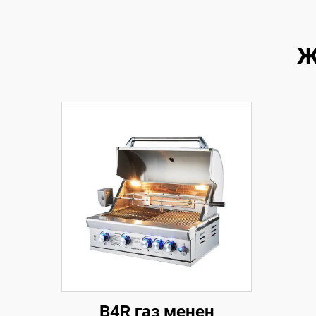
Ж
B4R газ менен