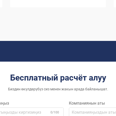
кароо менен газдык жылыткыч суук
мезгилде ишенчтүү жылуулук берип,
ошондой эле коргоо кылат...
Бесплатный расчёт алуу
Биздин өкүлдөрүбүз сиз менен жакын арада байланышат.
ыңыз
Компаниянын аты
0/100