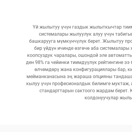
Үй жылытуу үчүн газдык жылыткычтар тиим
системалары жылуулук алуу үчүн табигый
башкарууга мүмкүнчүлүк берет. Жылытуу про
бир үйдүн ичинде өзгөчө аба системалары
коопсуздук чаралары, ошондой эле автоматты
ден 98% га чейинки тиимдүүлүк рейтингине ээ
өлчөмдөрү жана конфигурациялары бар, кич
мейманканасына эң жараша опцияны тандашат.
кылуу үчүн професионалдык билимге муктаж, 
стандарттарын сактоого жардам берет. 
колдонуучулар жылы