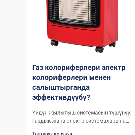
Газ колориферлери электр
колориферлери менен
салыштырганда
эффективдүүбү?
Үйдүн жылытыш системасын түшүнүү:
Газдык жана электр системаларына
терең сүйлөшүү Кыш келгенде жана
Топтуруу көрүнүш