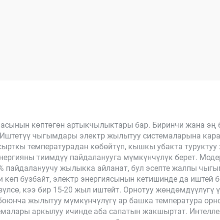
масынын көптөгөн артыкчылыктары бар. Биринчи жана эң 
Иштетүү чыгымдары электр жылытуу системаларына караг
сырткы температурадан көбөйтүп, кышкы убакта туруктуу
энергияны тиимдүү пайдаланууга мүмкүнчүлүк берет. Мод
98% пайдалануучу жылыкка айланат, бул эсепте жалпы чыг
и көп бузбайт, электр энергиясынын кетишинде да иштей 
зүлсө, кээ бир 15-20 жыл иштейт. Орнотуу жөндөмдүүлүгү 
боюнча жылытуу мүмкүнчүлүгү ар башка температура орно
емалары аркылуу ичинде аба сапатын жакшыртат. Интелл