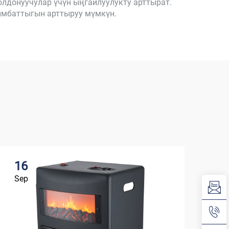
олдонуучулар үчүн ыңгайлуулукту арттырат.
ымбаттыгын арттыруу мүмкүн.
16
Sep