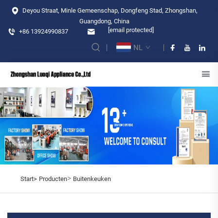
Deyou Straat, Minle Gemeenschap, Dongfeng Stad, Zhongshan,
Guangdong, China
[email protected]
+86 13924990837
NL
>
Start>
Producten
Buitenkeuken