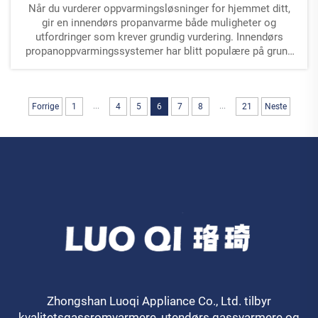
Når du vurderer oppvarmingsløsninger for hjemmet ditt,
gir en innendørs propanvarme både muligheter og
utfordringer som krever grundig vurdering. Innendørs
propanoppvarmingssystemer har blitt populære på grunn
av sin effektivitet, portabilitet...
...
...
Forrige
1
4
5
6
7
8
21
Neste
Zhongshan Luoqi Appliance Co., Ltd. tilbyr
kvalitetsgassromvarmere, utendørs gassvarmere og