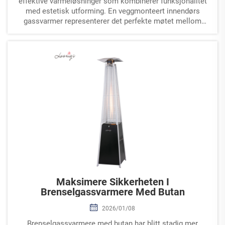
effektive varmeløsninger som kombinerer funksjonalitet
med estetisk utforming. En veggmonteert innendørs
gassvarmer representerer det perfekte møtet mellom
plassbesparende design og kraftig oppvarming...
Maksimere Sikkerheten I
Brenselgassvarmere Med Butan
2026/01/08
Brenselgassvarmere med butan har blitt stadig mer