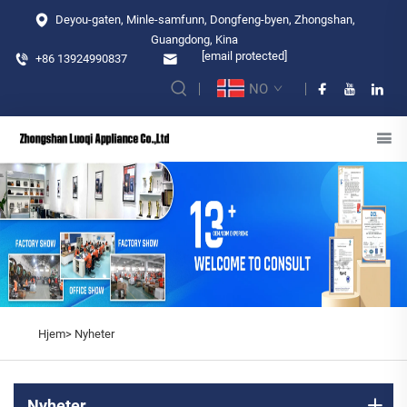
Deyou-gaten, Minle-samfunn, Dongfeng-byen, Zhongshan,
Guangdong, Kina
[email protected]
+86 13924990837
NO
Hjem>
Nyheter
Nyheter