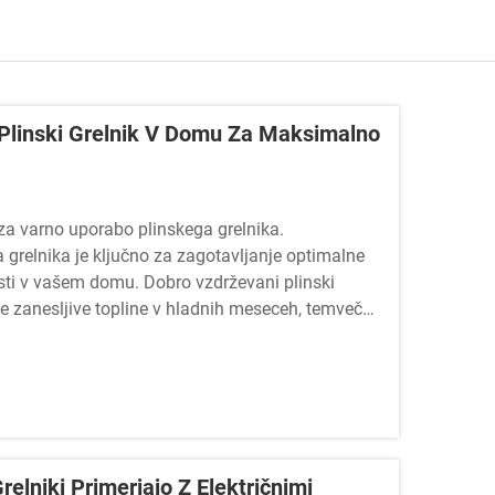
Plinski Grelnik V Domu Za Maksimalno
 varno uporabo plinskega grelnika.
 grelnika je ključno za zagotavljanje optimalne
osti v vašem domu. Dobro vzdrževani plinski
le zanesljive topline v hladnih meseceh, temveč
relniki Primerjajo Z Električnimi