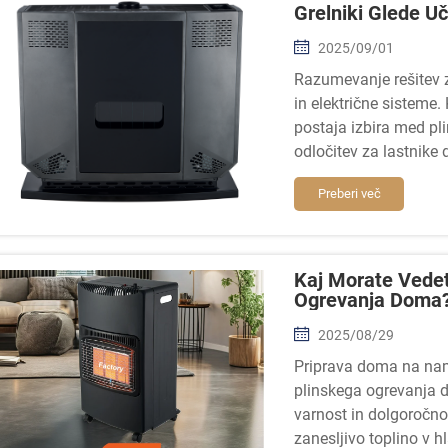
Grelniki Glede Uč
2025/09/01
Razumevanje rešitev 
in električne sisteme.
postaja izbira med pl
odločitev za lastnike
Preberi več
Kaj Morate Vedet
Ogrevanja Doma
2025/08/29
Priprava doma na nam
plinskega ogrevanja d
varnost in dolgoročno
zanesljivo toplino v 