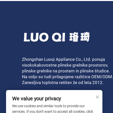
Zhongshan Luoqi Appliance Co., Ltd. ponuja
visokokakovostne plinske grelnike prostorov,
plinske grelnike na prostem in plinske študice.
Na voljo so tudi prilagojene različice OEM/ODM.
Zanesljiva toplotna rešitev že od leta 2012.
We value your privacy
We use cookies and similar tools to provide our
services. If you don't want to accept all cookies, click