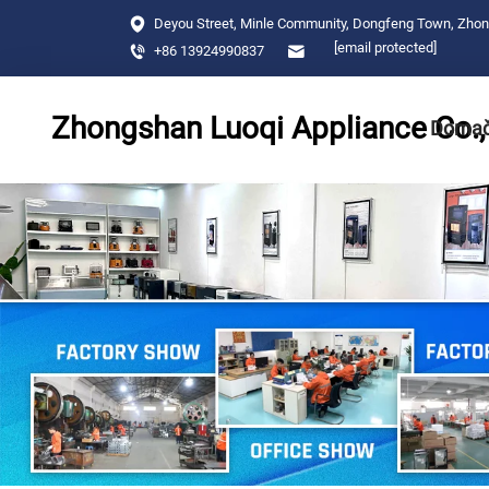
Deyou Street, Minle Community, Dongfeng Town, Zhon
[email protected]
+86 13924990837
Zhongshan Luoqi Appliance Co., 
Domač