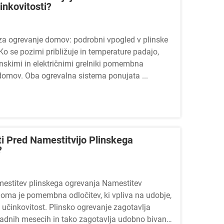
inkovitosti?
za ogrevanje domov: podrobni vpogled v plinske
 Ko se pozimi približuje in temperature padajo,
inskimi in električnimi grelniki pomembna
 domov. Oba ogrevalna sistema ponujata ...
i Pred Namestitvijo Plinskega
?
estitev plinskega ogrevanja Namestitev
oma je pomembna odločitev, ki vpliva na udobje,
 učinkovitost. Plinsko ogrevanje zagotavlja
hladnih mesecih in tako zagotavlja udobno bivanje