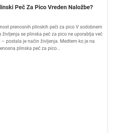
Plinski Peč Za Pico Vreden Naložbe?
enost prenosnih plinskih peči za pico V sodobnem
življenja se plinska peč za pico ne uporablja več
t – postala je način življenja. Medtem ko je na
prenosna plinska peč za pico...