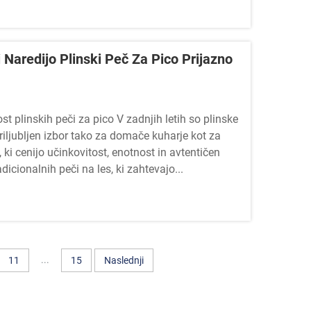
Naredijo Plinski Peč Za Pico Prijazno
t plinskih peči za pico V zadnjih letih so plinske
riljubljen izbor tako za domače kuharje kot za
 ki cenijo učinkovitost, enotnost in avtentičen
dicionalnih peči na les, ki zahtevajo...
...
11
15
Naslednji