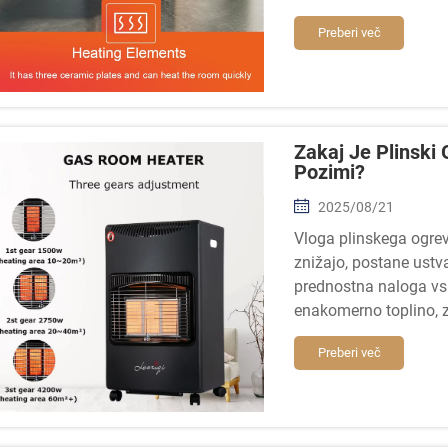
v prostoru...
Preberi več
Zakaj Je Plinski
Pozimi?
2025/08/21
Vloga plinskega ogrev
znižajo, postane ustv
prednostna naloga vsa
enakomerno toplino, za
hladnejše področje.
Preberi več