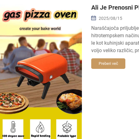
Ali Je Prenosni 
2025/08/15
Naraščajoča priljublj
hitrotempskem načinu 
le kot kuhinjski apara
voljo veliko različic, 
Preberi več