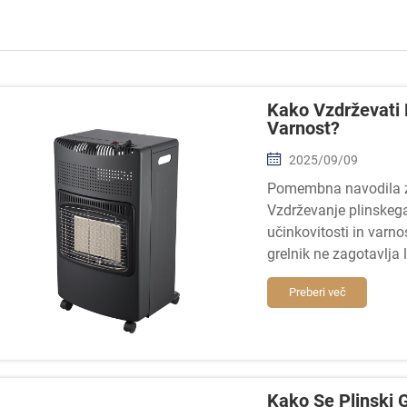
Kako Vzdrževati 
Varnost?
2025/09/09
Pomembna navodila za
Vzdrževanje plinskega
učinkovitosti in varn
grelnik ne zagotavlja 
tudi ...
Preberi več
Kako Se Plinski G