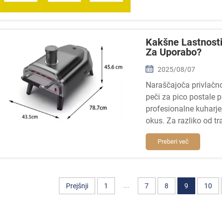
Kakšne Lastnosti 
Za Uporabo?
2025/08/07
Naraščajoča privlačnos
peči za pico postale p
profesionalne kuharje,
okus. Za razliko od tra
Preberi več
...
Prejšnji
1
7
8
9
10