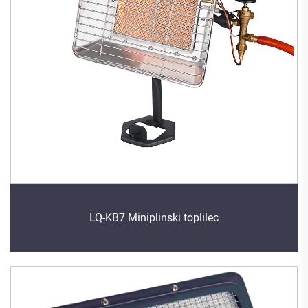
LQ-KB7 Miniplinski toplilec