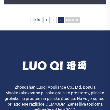
Prejšnji
1
2
3
Naslednji
Zhongshan Luoqi Appliance Co., Ltd. ponuja
visokokakovostne plinske grelnike prostorov, plinske
grelnike na prostem in plinske študice. Na voljo so tudi
prilagojene različice OEM/ODM. Zanesljiva toplotna
rešitev že od leta 2012.