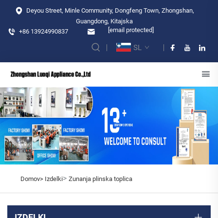
Deyou Street, Minle Community, Dongfeng Town, Zhongshan,
Guangdong, Kitajska
[email protected]
+86 13924990837
SL
>
Domov>
Izdelki
Zunanja plinska toplica
IZDELKI