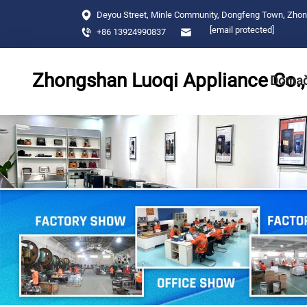
Deyou Street, Minle Community, Dongfeng Town, Zhon
[email protected]
+86 13924990837
Zhongshan Luoqi Appliance Co., 
Domač