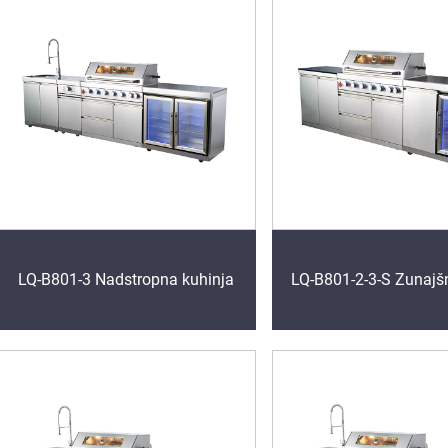
LQ-B801-3 Nadstropna kuhinja
LQ-B801-2-3-S Zunajšn