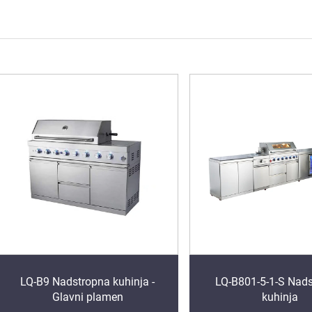
LQ-B9 Nadstropna kuhinja -
LQ-B801-5-1-S Nad
Glavni plamen
kuhinja