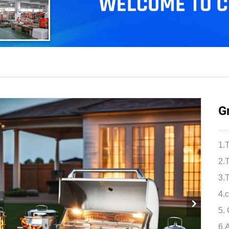
G
1.T
2.
3.
4.c
5. 
6.A