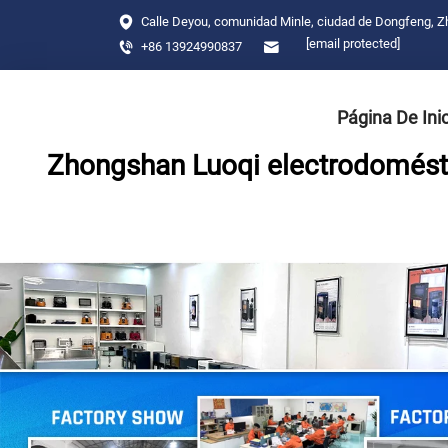
Calle Deyou, comunidad Minle, ciudad de Dongfeng, 
[email protected]
+86 13924990837
Página De Ini
Zhongshan Luoqi electrodomésti