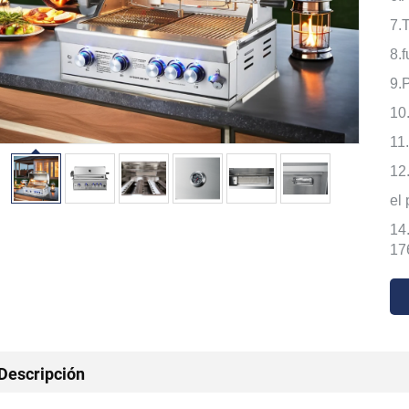
7.
8.
9.
10
11
12
el
14
17
Descripción