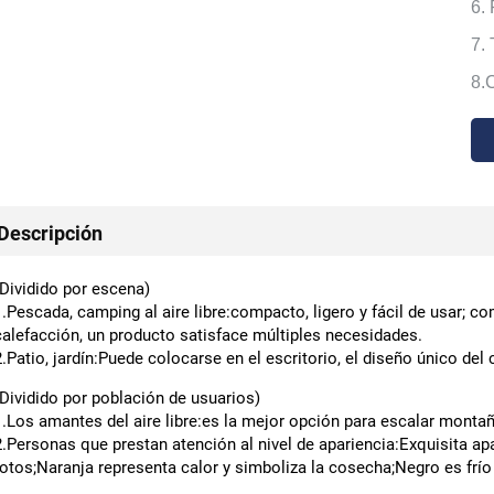
6.
7.
8.
Descripción
(Dividido por escena)
1.Pescada, camping al aire libre:compacto, ligero y fácil de usar; c
calefacción, un producto satisface múltiples necesidades.
2.Patio, jardín:Puede colocarse en el escritorio, el diseño único del 
(Dividido por población de usuarios)
1.Los amantes del aire libre:es la mejor opción para escalar montañ
2.Personas que prestan atención al nivel de apariencia:Exquisita ap
fotos;Naranja representa calor y simboliza la cosecha;Negro es frío