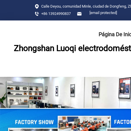
Calle Deyou, comunidad Minle, ciudad de Dongfeng, 
[email protected]
+86 13924990837
Página De Ini
Zhongshan Luoqi electrodomésti