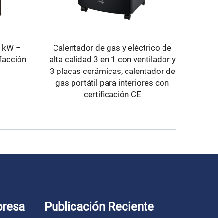
5 kW –
Calentador de gas y eléctrico de
Venta 
facción
alta calidad 3 en 1 con ventilador y
de 
3 placas cerámicas, calentador de
rest
gas portátil para interiores con
ino
certificación CE
par
presa
Publicación Reciente