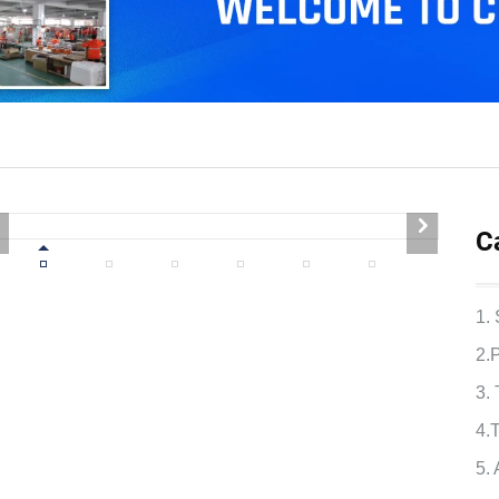
C
1.
2.
3.
4.
5.