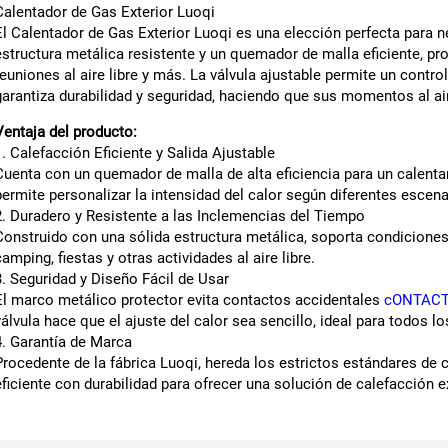
Calentador de Gas Exterior Luoqi
El Calentador de Gas Exterior Luoqi es una elección perfecta para n
estructura metálica resistente y un quemador de malla eficiente, p
reuniones al aire libre y más. La válvula ajustable permite un control
garantiza durabilidad y seguridad, haciendo que sus momentos al air
Ventaja del producto:
1. Calefacción Eficiente y Salida Ajustable
Cuenta con un quemador de malla de alta eficiencia para un calentam
permite personalizar la intensidad del calor según diferentes escenari
2. Duradero y Resistente a las Inclemencias del Tiempo
Construido con una sólida estructura metálica, soporta condiciones 
camping, fiestas y otras actividades al aire libre.
3. Seguridad y Diseño Fácil de Usar
El marco metálico protector evita contactos accidentales
cONTAC
válvula hace que el ajuste del calor sea sencillo, ideal para todos lo
4. Garantía de Marca
Procedente de la fábrica Luoqi, hereda los estrictos estándares de
eficiente con durabilidad para ofrecer una solución de calefacción ex