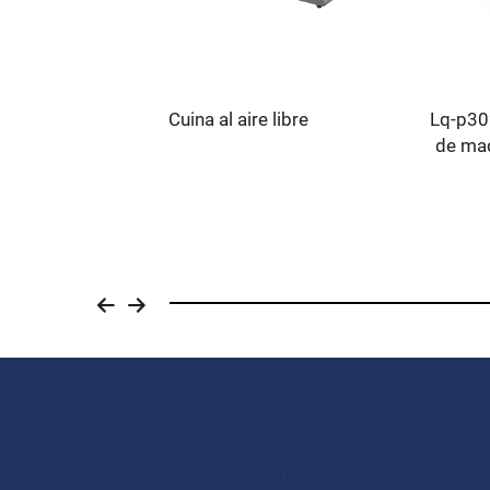
nevera
Cuina al aire libre
Lq-p302
de mad