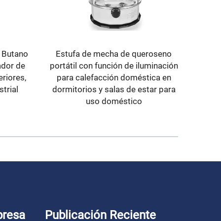
s Butano
Estufa de mecha de queroseno
Ca
dor de
portátil con función de iluminación
por
riores,
para calefacción doméstica en
cam
trial
dormitorios y salas de estar para
vent
uso doméstico
presa
Publicación Reciente