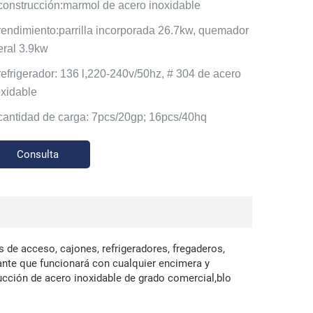
 construcción:marmol de acero inoxidable
 rendimiento:parrilla incorporada 26.7kw, quemador
eral 3.9kw
 refrigerador: 136 l,220-240v/50hz, # 304 de acero
oxidable
 cantidad de carga: 7pcs/20gp; 16pcs/40hq
Consulta
 de acceso, cajones, refrigeradores, fregaderos,
gante que funcionará con cualquier encimera y
ción de acero inoxidable de grado comercial,blo