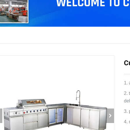
Cu
1.
2.
de
3.
4.