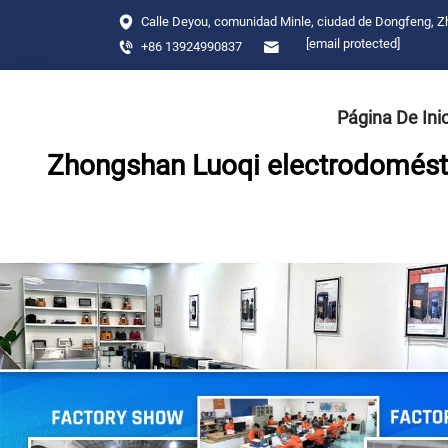
Calle Deyou, comunidad Minle, ciudad de Dongfeng, 
[email protected]
+86 13924990837
Página De Ini
Zhongshan Luoqi electrodomésti