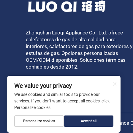
Zhongshan Luoqi Appliance Co., Ltd. ofrece
calefactores de gas de alta calidad para
interiores, calefactores de gas para exteriores y
estufas de gas. Opciones personalizadas
OEM/ODM disponibles. Soluciones térmicas
confiables desde 2012.
We value your privacy
We use cookies and similar tools to provide our
services. If you don't want to accept all cookies, click
Personalize cookies.
Personalize cookies
Accept all
Copyright © 2026 Zhongshan Luoqi Appliance Co
reservados
Política de privacidad