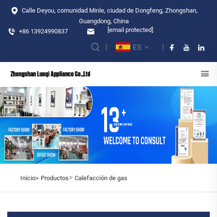
Calle Deyou, comunidad Minle, ciudad de Dongfeng, Zhongshan,
Guangdong, China
[email protected]
+86 13924990837
ES
>
Inicio>
Productos
Calefacción de gas