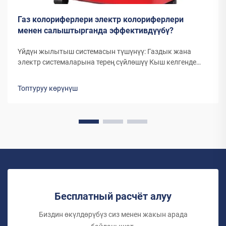
Газ колориферлери электр колориферлери
менен салыштырганда эффективдүүбү?
Үйдүн жылытыш системасын түшүнүү: Газдык жана
электр системаларына терең сүйлөшүү Кыш келгенде
жана температура төмөндөгөндө, газдык жылыткычтар
менен электр жылыткычтарынын ортосунан тандоо үй
Топтуруу көрүнүш
иэлери үчүн маанилүү чечимге айланат. Эки түрдүү
жылытуу системасы да ар тараптан...
Бесплатный расчёт алуу
Биздин өкүлдөрүбүз сиз менен жакын арада