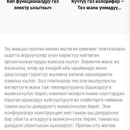
Көп функционалдуу газ
Күчтүү газ колорифер –
электр ысыткыч
Тез жана үнөмдүү
жылытуу
Эң жакшы пропан менен иштеген кемпинг плиткалары
сыртта жүрүүчүлөр үчүн керектүү көптөгөн
артыкчылыктарды камсыз кылат. Биринчи жана эң
башкысы, алар ар кандай аба ырайында жана
деңгээлде туруктуу иштөөчү өзгөчө сенсиздикти
камсыз кылат. Бул плиткалар тез эле жылуулукты
өзгөртүүгө жана так температураны башкарууга
мүмкүнчүлүк берет, кемпингчилерге нәзик соустардан
баштап идеалдуу күйгүштүрүлгөн стейктерге чейинки
тамак-ашты даярдоого мүмкүнчүлүк берет. Эки
конфоркалуу конструкция көп тамак-аш даярдоону
бир убакта аткарууга мүмкүнчүлүк берип, тамак-аш
даярдоо убактысын кыскартат. Пропан оту жетим