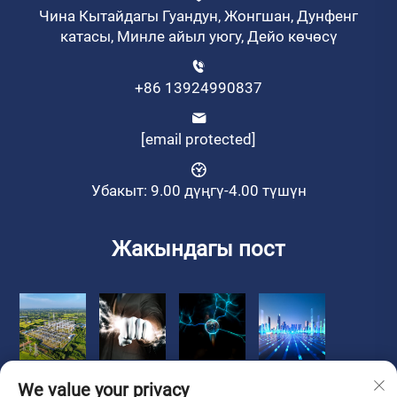
Чина Кытайдагы Гуандун, Жонгшан, Дунфенг
катасы, Минле айыл уюгу, Дейо көчөсү
+86 13924990837
[email protected]
Убакыт: 9.00 дүңгү-4.00 түшүн
Жакындагы пост
We value your privacy