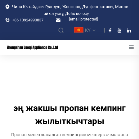
Чина Кытайдагы Гуандун, Жонгшан, Дунфенг катасы, Минле
айыл уюгу, Дейо көчөсү
[email protected]
+86 13924990837
KY
эң жакшы пропан кемпинг
жылыткычтары
Пропан менен жасалган кемпингдик мештер көчмө жана