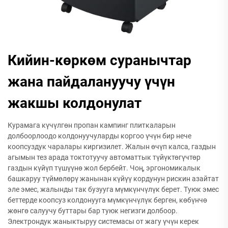
Кийин-көркөм суранычтар
жана пайдалануучу үчүн
жакшы колдонулат
Курамага күчүлгөн пропан кампинг плиткаларын
долбоорлоодо колдонуучуларды коргоо үчүн бир нече
коопсуздук чаралары киргизилет. Жалын өчүп калса, газдын
агымын тез арада токтотуучу автоматтык түйүктөгүчтөр
газдын күйүп түшүүнө жол бербейт. Чоң, эргономикалык
башкаруу түймөлөрү жанынан күйүү кордунун рискин азайтат
эле эмес, жалынды так бузууга мүмкүнчүлүк берет. Туюк эмес
беттерде коопсуз колдонууга мүмкүнчүлүк берген, көбүнчө
жөнгө салуучу буттары бар туюк негизги долбоор.
Электрондук жаныктыруу системасы от жагу үчүн керек