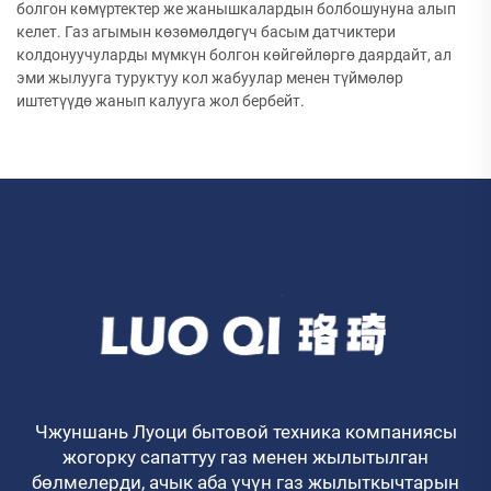
болгон көмүртектер же жанышкалардын болбошунуна алып
келет. Газ агымын көзөмөлдөгүч басым датчиктери
колдонуучуларды мүмкүн болгон көйгөйлөргө даярдайт, ал
эми жылууга туруктуу кол жабуулар менен түймөлөр
иштетүүдө жанып калууга жол бербейт.
Чжуншань Луоци бытовой техника компаниясы
жогорку сапаттуу газ менен жылытылган
бөлмелерди, ачык аба үчүн газ жылыткычтарын