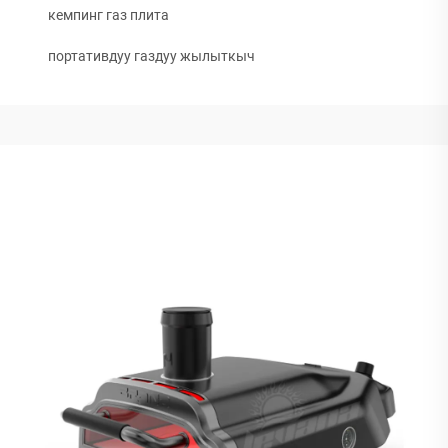
кемпинг газ плита
портативдуу газдуу жылыткыч