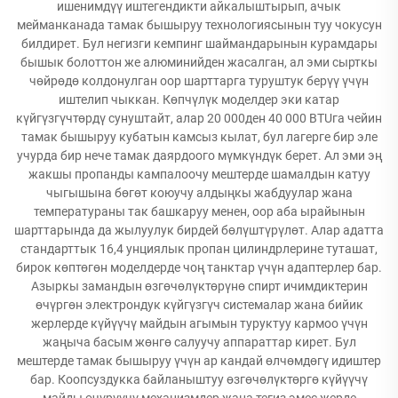
ишенимдүү иштегендикти айкалыштырып, ачык
мейманканада тамак бышыруу технологиясынын туу чокусун
билдирет. Бул негизги кемпинг шаймандарынын курамдары
бышык болоттон же алюминийден жасалган, ал эми сырткы
чөйрөдө колдонулган оор шарттарга туруштук берүү үчүн
иштелип чыккан. Көпчүлүк моделдер эки катар
күйгүзгүчтөрдү сунуштайт, алар 20 000ден 40 000 BTUга чейин
тамак бышыруу кубатын камсыз кылат, бул лагерге бир эле
учурда бир нече тамак даярдоого мүмкүндүк берет. Ал эми эң
жакшы пропанды кампалоочу мештерде шамалдын катуу
чыгышына бөгөт коюучу алдыңкы жабдуулар жана
температураны так башкаруу менен, оор аба ырайынын
шарттарында да жылуулук бирдей бөлүштүрүлөт. Алар адатта
стандарттык 16,4 унциялык пропан цилиндрлерине туташат,
бирок көптөгөн моделдерде чоң танктар үчүн адаптерлер бар.
Азыркы замандын өзгөчөлүктөрүнө спирт ичимдиктерин
өчүргөн электрондук күйгүзгүч системалар жана бийик
жерлерде күйүүчү майдын агымын туруктуу кармоо үчүн
жаңыча басым жөнгө салуучу аппараттар кирет. Бул
мештерде тамак бышыруу үчүн ар кандай өлчөмдөгү идиштер
бар. Коопсуздукка байланыштуу өзгөчөлүктөргө күйүүчү
майды өчүрүүчү механизмдер жана тегиз эмес жерде