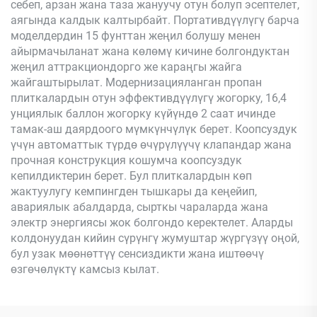
себеп, арзан жана таза жануучу отун болуп эсептелет,
аягында калдык калтырбайт. Портативдүүлүгү барча
моделдердин 15 фунттан жеңил болушу менен
айырмачыланат жана көлөмү кичине болгондуктан
жеңил аттракциондорго же караңгы жайга
жайгаштырылат. Модернизацияланган пропан
плиткалардын отун эффективдүүлүгү жогорку, 16,4
унциялык баллон жогорку күйүндө 2 саат ичинде
тамак-аш даярдоого мүмкүнчүлүк берет. Коопсуздук
үчүн автоматтык түрдө өчүрүлүүчү клапандар жана
прочная конструкция кошумча коопсуздук
кепилдиктерин берет. Бул плиткалардын көп
жактуулугу кемпингден тышкары да кеңейип,
авариялык абалдарда, сырткы чараларда жана
электр энергиясы жок болгондо керектелет. Аларды
колдонуудан кийин сүрүнгү жумуштар жүргүзүү оңой,
бул узак мөөнөттүү сенсиздикти жана иштөөчү
өзгөчөлүктү камсыз кылат.