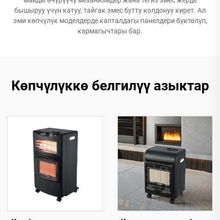
бышыруу үчүн катуу, тайгак эмес бутту колдонуу кирет. Ал
эми көпчүлүк моделдерде капталдагы панелдери бүктөлүп,
кармагычтары бар.
Көпчүлүккө белгилүү азыктар