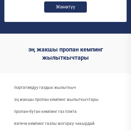
Жөнөтүү
эң жакшы пропан кемпинг
жылыткычтары
портативдуу газдык жылыткыч
эң жакшы пропан кемпинг жылыткычтары
пропан-бутан кемпинг газ плита
өзгөчө кемпинг газлы жогорку чакырдай