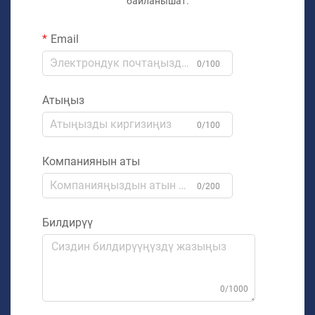
байланышат.
Email
0/100
Атыңыз
0/100
Компаниянын аты
0/200
Билдирүү
0/1000