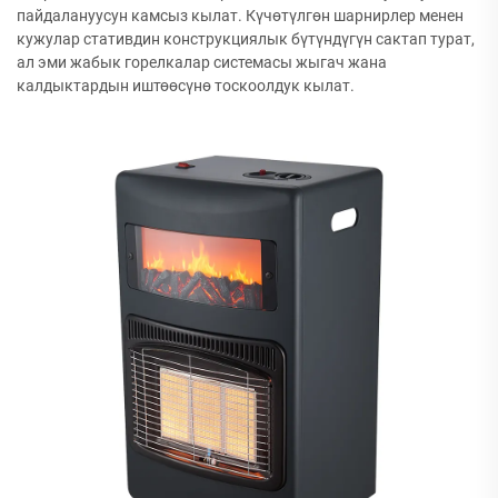
пайдалануусун камсыз кылат. Күчөтүлгөн шарнирлер менен
кужулар стативдин конструкциялык бүтүндүгүн сактап турат,
ал эми жабык горелкалар системасы жыгач жана
калдыктардын иштөөсүнө тоскоолдук кылат.