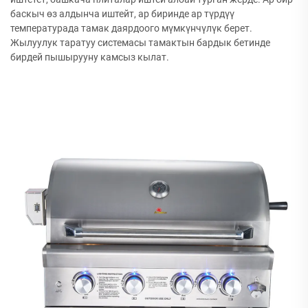
баскыч өз алдынча иштейт, ар биринде ар түрдүү
температурада тамак даярдоого мүмкүнчүлүк берет.
Жылуулук таратуу системасы тамактын бардык бетинде
бирдей пышырууну камсыз кылат.