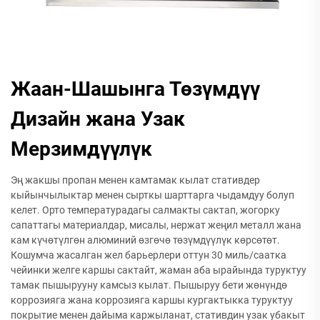
Жаан-Шашынга Төзүмдүү
Дизайн жана Узак
Мерзимдүүлүк
Эң жакшы пропан менен камтамак кылат стативдер
кыйынчылыктар менен сырткы шарттарга чыдамдуу болуп
келет. Орто температурадагы салмакты сактап, жогорку
сапаттагы материалдар, мисалы, нержат жеңил металл жана
кам күчөтүлгөн алюминий өзгөчө төзүмдүүлүк көрсөтөт.
Кошумча жасалган жел барьерлери оттун 30 миль/саатка
чейинки желге каршы сактайт, жаман аба ырайында туруктуу
тамак пышырууну камсыз кылат. Пышыруу бети жөнүндө
коррозияга жана коррозияга каршы кургактыкка туруктуу
покрытие менен дайыма каржыланат, стативдин узак убакыт