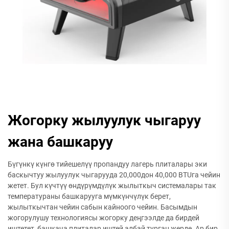
Жогорку жылуулук чыгаруу
жана башкаруу
Бүгүнкү күнгө тийешелүү пропандуу лагерь плиталары эки
баскычтуу жылуулук чыгарууда 20,000дон 40,000 BTUга чейин
жетет. Бул күчтүү өндүрүмдүлүк жылыткыч системалары так
температураны башкарууга мүмкүнчүлүк берет,
жылыткычтан чейин сабын кайноого чейин. Басымдын
жогорулушу технологиясы жогорку деңгээлде да бирдей
иштетет, башкача плиталар иштей албай турган жерде. Ар бир