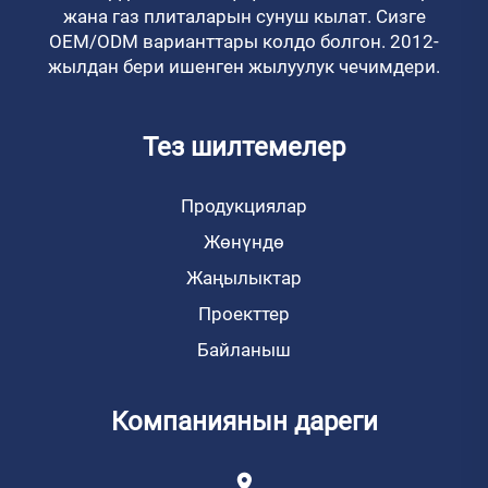
жана газ плиталарын сунуш кылат. Сизге
OEM/ODM варианттары колдо болгон. 2012-
жылдан бери ишенген жылуулук чечимдери.
Тез шилтемелер
Продукциялар
Жөнүндө
Жаңылыктар
Проекттер
Байланыш
Компаниянын дареги