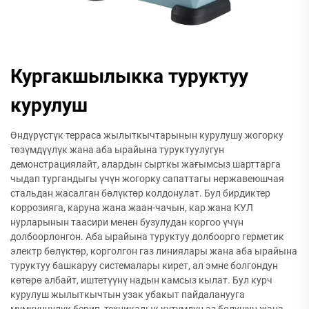
Кургакшылыкка туруктуу
курулуш
Өндүрүстүк терраса жылыткычтарынын курулушу жогорку
төзүмдүүлүк жана аба ырайына туруктуулугун
демонстрациялайт, алардын сырткы жағымсыз шарттарга
чыдап тургандыгы үчүн жогорку сапаттагы нержавеюшчая
стальдан жасалган бөлүктөр колдонулат. Бул бирдиктер
коррозияга, каруна жана жаан-чачын, кар жана КУЛ
нурларынын таасири менен бузулудан коргоо үчүн
долбоорлонгон. Аба ырайына туруктуу долбоорго герметик
электр бөлүктөр, корголгон газ линиялары жана аба ырайына
туруктуу башкаруу системалары кирет, ал эмне болгондун
көтөрө албайт, иштетүүнү надын камсыз кылат. Бул курч
курулуш жылыткычтын узак убакыт пайдаланууга
мүмкүнчүлүк берип, техникалык күтүмдүн аз болушун жана