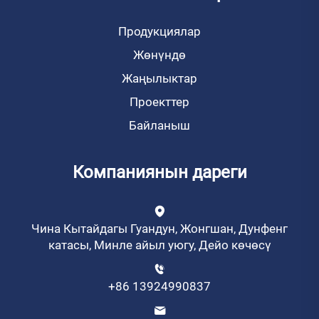
Продукциялар
Жөнүндө
Жаңылыктар
Проекттер
Байланыш
Компаниянын дареги
Чина Кытайдагы Гуандун, Жонгшан, Дунфенг
катасы, Минле айыл уюгу, Дейо көчөсү
+86 13924990837