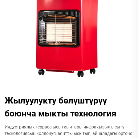
Жылуулукту бөлүштүрүү
боюнча мыкты технология
Индустриялык терраса ысыткычтары инфракызыл ысыту
технологиясын колдонуп, аянтты ысытып, айналадагы орточо