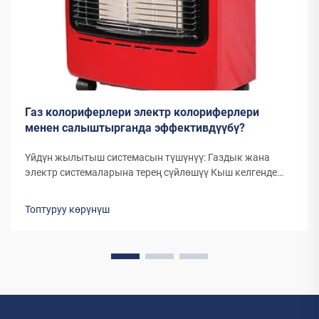
Газ колориферлери электр колориферлери
менен салыштырганда эффективдүүбү?
Үйдүн жылытыш системасын түшүнүү: Газдык жана
электр системаларына терең сүйлөшүү Кыш келгенде
жана температура төмөндөгөндө, газдык жылыткычтар
менен электр жылыткычтарынын ортосунан тандоо үй
Топтуруу көрүнүш
иэлери үчүн маанилүү чечимге айланат. Эки түрдүү
жылытуу системасы да ар тараптан...