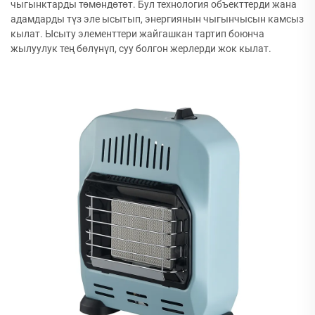
чыгынктарды төмөндөтөт. Бул технология объекттерди жана
адамдарды түз эле ысытып, энергиянын чыгынчысын камсыз
кылат. Ысыту элементтери жайгашкан тартип боюнча
жылуулук тең бөлүнүп, суу болгон жерлерди жок кылат.