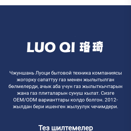
Чжуншань Луоци бытовой техника компаниясы
жогорку сапаттуу газ менен жылытылган
бөлмелерди, ачык аба үчүн газ жылыткычтарын
жана газ плиталарын сунуш кылат. Сизге
OEM/ODM варианттары колдо болгон. 2012-
жылдан бери ишенген жылуулук чечимдери.
Тез шилтемелер