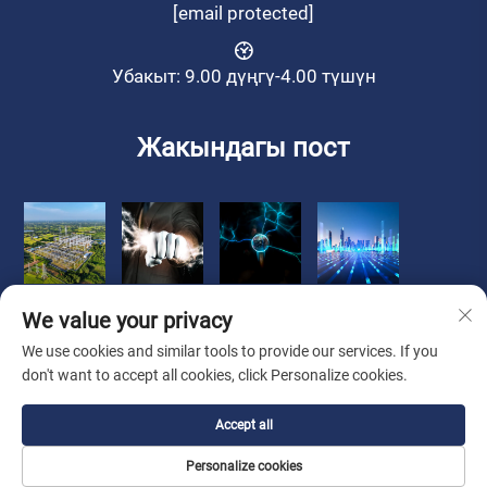
[email protected]
Убакыт: 9.00 дүңгү-4.00 түшүн
Жакындагы пост
We value your privacy
We use cookies and similar tools to provide our services. If you
don't want to accept all cookies, click Personalize cookies.
Copyright © 2025 Zhongshan Luoqi Appliance Co., Ltd.
Accept all
бардык укуктар корголгон
Купуялык Саясаты
Personalize cookies
Жөнүндө
Байланыш