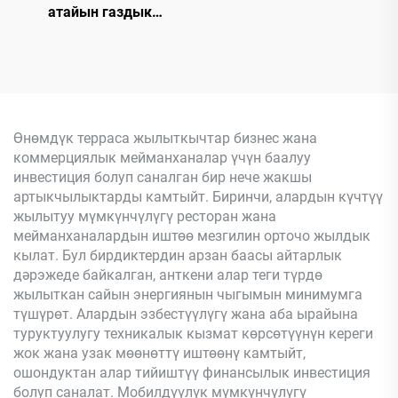
атайын газдык
жылыткыч
Өнөмдүк терраса жылыткычтар бизнес жана
коммерциялык мейманханалар үчүн баалуу
инвестиция болуп саналган бир нече жакшы
артыкчылыктарды камтыйт. Биринчи, алардын күчтүү
жылытуу мүмкүнчүлүгү ресторан жана
мейманханалардын иштөө мезгилин орточо жылдык
кылат. Бул бирдиктердин арзан баасы айтарлык
дәрэжеде байкалган, анткени алар теги түрдө
жылыткан сайын энергиянын чыгымын минимумга
түшүрөт. Алардын эзбестүүлүгү жана аба ырайына
туруктуулугу техникалык кызмат көрсөтүүнүн кереги
жок жана узак мөөнөттү иштөөнү камтыйт,
ошондуктан алар тийиштүү финансылык инвестиция
болуп саналат. Мобилдүүлүк мүмкүнчүлүгү