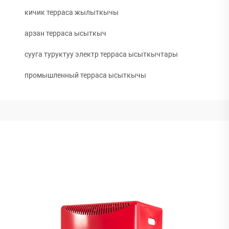
кичик терраса жылыткычы
арзан терраса ысыткыч
сууга туруктуу электр терраса ысыткычтары
промышленный терраса ысыткычы