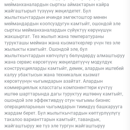
мейманханалардын сырткы аймактарын кайра
жайгаштырып түзүүнү жеңилдетет. Бул
жылыткычтардын ичинде эмгектоштор менен
меймандардын коопсуздугун камтыйт, ошондой эле
сырткы мейманханалардын сүйүктүү көрүнүшүн
жакшыртат. Тез жылып жана температураны
турукташы мейман жана кызматкерлер үчүн тез эле
жылыкты камтыйт. Ошондой эле, бул
жылыткычтардын көпчүлүгү бөлүндөрдү алмаштыруу
жана сервис көрсөтүүнү жеңилдетүүчү модулдук
конструкцияларды камтыйт, демек, алардын иштебей
калуу убактысын жана техникалык кызмат
көрсөтүүнүн чыгымдарын азайтат. Алардын
коммерциялык класстагы компоненттери күчтүү
иштөө шарттарында дагы туруктуу иштөөнү камтыйт,
ошондой эле эффективдүү отун чыгымы бизнес
операцияларынын чыгымдарын тиимдүү башкарууга
жардам берет. Бул жылыткычтардын көптүрлүүлүгү
такалоо варианттарын камтыйт, тавандык,
жайгаштыруу же түз эле тургун жайгаштыруу