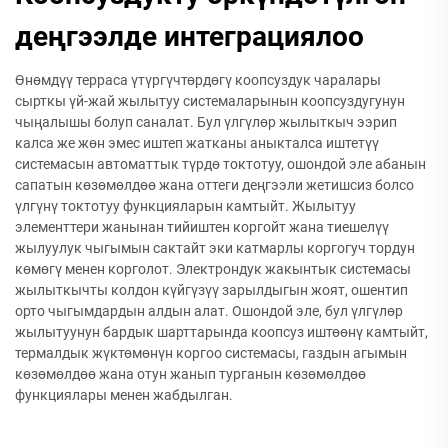
деңгээлде интеграциялоо
Өнөмдүү терраса үтүргүчтөрдөгү коопсуздук чаралары
сырткы үй-жай жылытуу системаларынын коопсуздугунун
чыңалышы болуп саналат. Бул үлгүлөр жылыткыч ээрип
калса же жөн эмес иштеп жатканы аныкталса иштетүү
системасын автоматтык түрдө токтотуу, ошондой эле абанын
сапатын көзөмөлдөө жана оттеги деңгээли жетишсиз болсо
үлгүнү токтотуу функцияларын камтыйт. Жылытуу
элементтери жанынан тийиштен коргойт жана тиешелүү
жылуулук чыгымын сактайт эки катмарлы коргогуч тордун
көмөгү менен корголот. Электрондук жакынтык системасы
жылыткычты колдон күйгүзүү зарылдыгын жоят, ошентип
орто чыгымдардын алдын алат. Ошондой эле, бул үлгүлөр
жылытуунун бардык шарттарында коопсуз иштөөнү камтыйт,
термалдык жүктөмөнүн коргоо системасы, газдын агымын
көзөмөлдөө жана отун жанып турганын көзөмөлдөө
функциялары менен жабдылган.