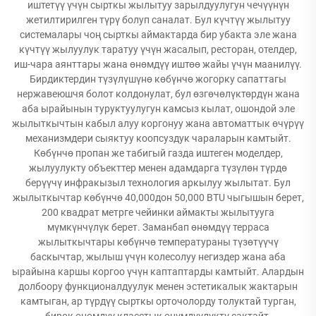
иштетүү үчүн сырткы жылытуу зарылдуулугун чечүүнүн
жетилтирилген түрү болуп саналат. Бул күчтүү жылытуу
системалары чоң сырткы аймактарда бир убакта эле жана
күчтүү жылуулук таратуу үчүн жасалып, ресторан, отелдер,
иш-чара аянттары жана өнөмдүү иштөө жайы үчүн маанилүү.
Бирдиктердин түзүлүшүнө көбүнчө жогорку сапаттагы
нержавеюшчя болот колдонулат, бул өзгөчөлүктөрдүн жана
аба ырайынын туруктуулугун камсыз кылат, ошондой эле
жылыткычтын кабыл алуу коргонуу жана автоматтык өчүрүү
механизмдери сыяктуу коопсуздук чараларын камтыйт.
Көбүнчө пропан же табигый газда иштеген моделдер,
жылуулукту объекттер менен адамдарга түзүлөн түрдө
берүүчү инфракызыл технология аркылуу жылытат. Бул
жылыткычтар көбүнчө 40,000дон 50,000 BTU чыгышын берет,
200 квадрат метрге чейинки аймакты жылытууга
мүмкүнчүлүк берет. Заманбап өнөмдүү терраса
жылыткычтары көбүнчө температураны түзөтүүчү
баскычтар, жылыш үчүн колесолуу негиздер жана аба
ырайына каршы коргоо үчүн каптаптарды камтыйт. Алардын
долбоору функционалдуулук менен эстетикалык жактарын
камтыган, ар түрдүү сырткы орточолорду толуктай турган,
бирок өнөмдүү класстык өнүмдүүлүктү сактайт.