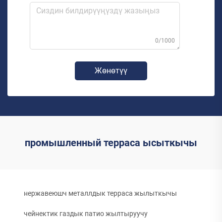
0/1000
Жөнөтүү
промышленный терраса ысыткычы
нержавеюшч металлдык терраса жылыткычы
чейнектик газдык патио жылтыруучу