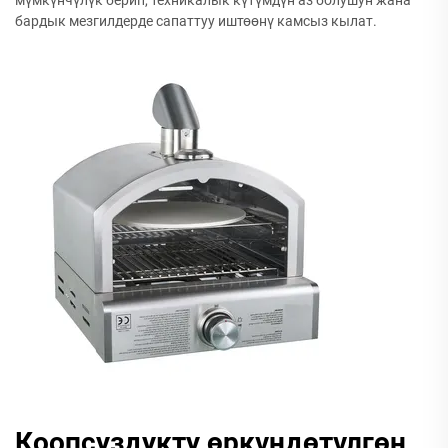
бардык мезгилдерде сапаттуу иштөөнү камсыз кылат.
Коопсуздукту өркүндөтүлгөн