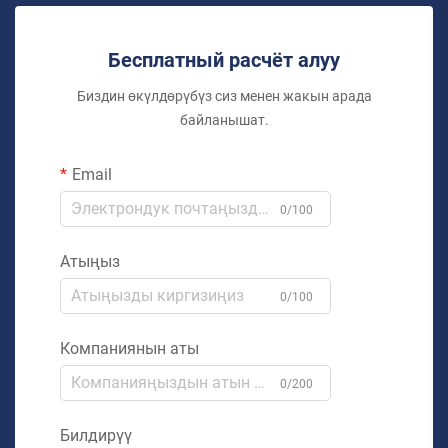
Бесплатный расчёт алуу
Биздин өкүлдөрүбүз сиз менен жакын арада
байланышат.
Email
0/100
Атыңыз
0/100
Компаниянын аты
0/200
Билдирүү