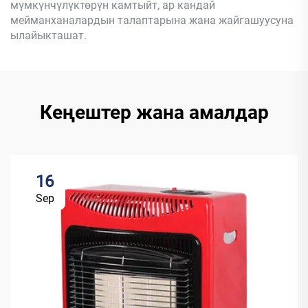
мүмкүнчүлүктөрүн камтыйт, ар кандай
мейманханалардын талаптарына жана жайгашуусуна
ылайыкташат.
Кеңештер жана амалдар
16
Sep