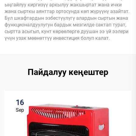
ыңгайлуу киргизүү аркылуу жакшыртат жана ички
жана сырткы аянттар ортосунда көп жүрүүнү азайтат.
Бул шкафтардын эзбестүүлүгү алардын сыртын жана
функционалдуулугун бардык мезгилде сактап турат,
сыртта асыгып, кунт көрөөлөргө дуушан ээ үй ээлери
үчүн узак мөөнөттүү инвестиция болуп калат.
Пайдалуу кеңештер
16
Sep