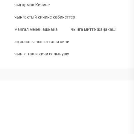
чыгармак Кичине
чынгактый кичине кабинеттер
мангал менен ашкана
чынга миттэ жаңакаш
эң жакшы чынга таши кичи
чынга таши кичи салынушу