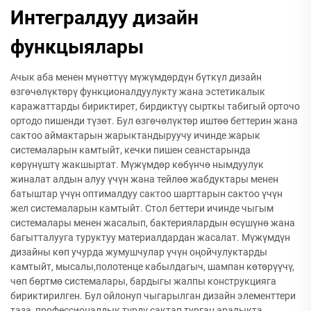
Интегралдуу дизайн
функцыялары
Ачык аба менен мүнөттүү мүжүмдөрдүн бүткүл дизайн
өзгөчөлүктөрү функционалдуулукту жана эстетикалык
каражаттарды бириктирет, бирдиктүү сырткы табигый орточо
ортодо пишенди түзөт. Бул өзгөчөлүктөр иштөө беттерин жана
сактоо аймактарын жарыктандыруучу ичинде жарык
системаларын камтыйт, кечки пишен сеанстарында
көрүнүштү жакшыртат. Мүжүмдөр көбүнчө нымдуулук
жиналат алдын алуу үчүн жана тейлөө жабдуктары менен
батыштар үчүн оптималдуу сактоо шарттарын сактоо үчүн
жел системаларын камтыйт. Стол беттери ичинде чыгым
системалары менен жасалып, бактериялардын өсүшүнө жана
багытталууга туруктуу материалдардан жасалат. Мүжүмдүн
дизайны көп учурда жумушчулар үчүн оңойчулуктарды
камтыйт, мысалы,полотенце кабылдагыч, шампан көтөрүүчү,
чөп бөртмө системалары, бардыгы жалпы конструкцияга
бириктирилген. Бул ойлонуп чыгарылган дизайн элементтери
таза, профессионалдык түрдү сактап турган аралыкта