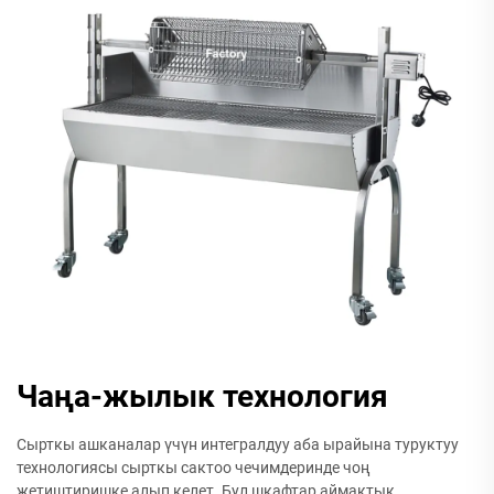
Чаңа-жылык технология
Сырткы ашканалар үчүн интегралдуу аба ырайына туруктуу
технологиясы сырткы сактоо чечимдеринде чоң
жетиштиришке алып келет. Бул шкафтар аймактык