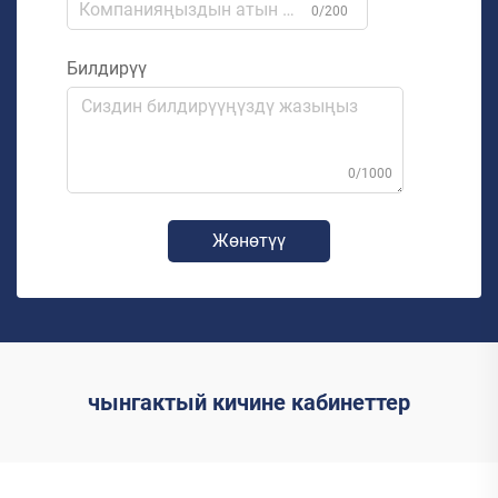
0/200
Билдирүү
0/1000
Жөнөтүү
чынгактый кичине кабинеттер