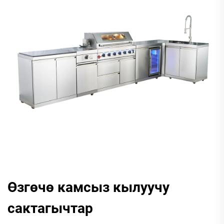
Өзгөчө камсыз кылуучу
сактагычтар