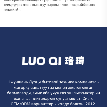
тиимдүүрөк жана кызыгуу сырткы пишен тажрыйбасына
сепилбейт.
Чжуншань Луоци бытовой техника компаниясы
жогорку сапаттуу газ менен жылытылган
бөлмелерди, ачык аба үчүн газ жылыткычтарын
жана газ плиталарын сунуш кылат. Сизге
OEM/ODM варианттары колдо болгон. 2012-