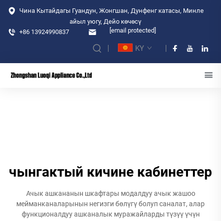
Чина Кытайдагы Гуандун, Жонгшан, Дунфенг катасы, Минле
айыл уюгу, Дейо көчөсү
[email protected]
+86 13924990837
KY
чынгактый кичине кабинеттер
Ачык ашкананын шкафтары модалдуу ачык жашоо
мейманканаларынын негизги бөлүгү болуп саналат, алар
функционалдуу ашканалык муражайларды түзүү үчүн