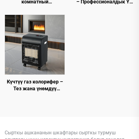
комнатный
– Профессионалдык Үй
обогреватель
поварлору менен
Коммерциялык
колдонуу үчүн
Күчтүү газ колорифер –
Тез жана үнөмдүү
жылытуу
Сырткы ашкананын шкафтары сырткы турмуш