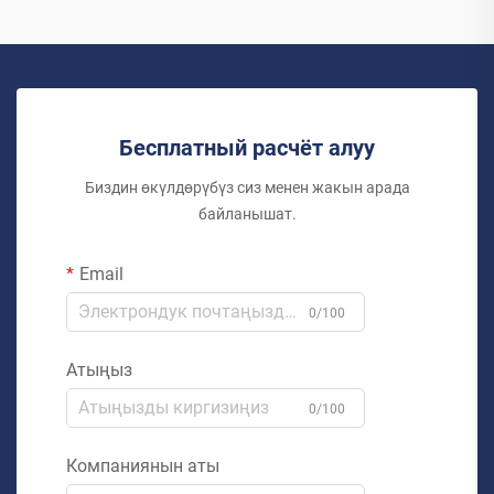
Бесплатный расчёт алуу
Биздин өкүлдөрүбүз сиз менен жакын арада
байланышат.
Email
0/100
Атыңыз
0/100
Компаниянын аты