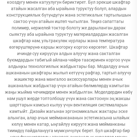
кооздугу менен катуулугун бириктирет. Бул эрекше шкафтар
атайын жасалган аба ырайына туруктуу болуп, алардын
конструкциялык бүтүндүгүн жана эстетикалык тартылышын
сактоо үчүн атайын иштеп чыгылган. Теңиз сапаттагы
полимер, нержелей токтор болоту же дарыланган дарак
сыяктуу аба ырайына туруктуу материалдардан жасалган
шкафтар нам, ультракүлөк нурлары жана температура
өзгөрүштөрүнө каршы жогорку коргоо көрсөтөт. Шкафтар
ичинде суу кирүүсүн алдын алуучу жана сакталган
буюмдардын табигый айлана-чөйрө таасиринен коргоо үчүн
алдыңкы технологиялык жабдыктары бар. Модалдуу ачык
ашкананын шкафтары жылып кетүүчү рафтар, тартып алуучу
жәшектер жана мангалоо аксессуарлары менен ачык
ашканалык жабдыктар үчүн атайын бөлмөлөрдү камтыган
жаңы жыйма чечимдери менен жабдылган. Моделдердин көбү
нам ушул жерде топтолбошу үчүн жана сактоонун эң жакшы
шарттарын камсыз кылуу үчүн вентиляция системаларын
камтыйт. Дизайн жагынан эргономикалык жактары эске
алынган, алар ачык мейманкананын эстетикасына ылайык
келүү менен катар, ыңгайлуу кирууге жана мейманканы
тиимдүү пайдаланууга мүмкүнчүлүк берет. Бул шкафтар бир
нече функцияларды аткарат: ашканалык куралдар менен