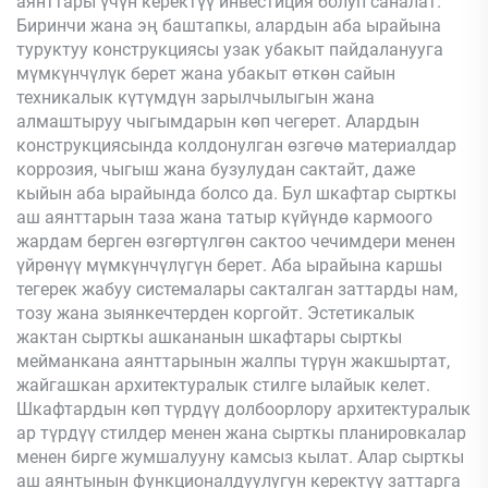
аянттары үчүн керектүү инвестиция болуп саналат.
Биринчи жана эң баштапкы, алардын аба ырайына
туруктуу конструкциясы узак убакыт пайдаланууга
мүмкүнчүлүк берет жана убакыт өткөн сайын
техникалык күтүмдүн зарылчылыгын жана
алмаштыруу чыгымдарын көп чегерет. Алардын
конструкциясында колдонулган өзгөчө материалдар
коррозия, чыгыш жана бузулудан сактайт, даже
кыйын аба ырайында болсо да. Бул шкафтар сырткы
аш аянттарын таза жана татыр күйүндө кармоого
жардам берген өзгөртүлгөн сактоо чечимдери менен
үйрөнүү мүмкүнчүлүгүн берет. Аба ырайына каршы
тегерек жабуу системалары сакталган заттарды нам,
тозу жана зыянкечтерден коргойт. Эстетикалык
жактан сырткы ашкананын шкафтары сырткы
мейманкана аянттарынын жалпы түрүн жакшыртат,
жайгашкан архитектуралык стилге ылайык келет.
Шкафтардын көп түрдүү долбоорлору архитектуралык
ар түрдүү стилдер менен жана сырткы планировкалар
менен бирге жумшалууну камсыз кылат. Алар сырткы
аш аянтынын функционалдуулугун керектүү заттарга