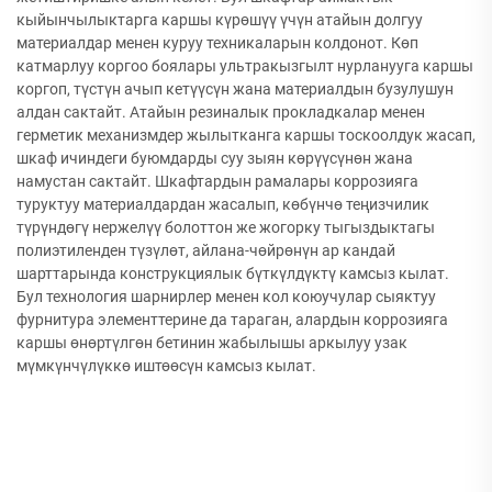
кыйынчылыктарга каршы күрөшүү үчүн атайын долгуу
материалдар менен куруу техникаларын колдонот. Көп
катмарлуу коргоо боялары ультракызгылт нурланууга каршы
коргоп, түстүн ачып кетүүсүн жана материалдын бузулушун
алдан сактайт. Атайын резиналык прокладкалар менен
герметик механизмдер жылытканга каршы тоскоолдук жасап,
шкаф ичиндеги буюмдарды суу зыян көрүүсүнөн жана
намустан сактайт. Шкафтардын рамалары коррозияга
туруктуу материалдардан жасалып, көбүнчө теңизчилик
түрүндөгү нержелүү болоттон же жогорку тыгыздыктагы
полиэтиленден түзүлөт, айлана-чөйрөнүн ар кандай
шарттарында конструкциялык бүткүлдүктү камсыз кылат.
Бул технология шарнирлер менен кол коюучулар сыяктуу
фурнитура элементтерине да тараган, алардын коррозияга
каршы өнөртүлгөн бетинин жабылышы аркылуу узак
мүмкүнчүлүккө иштөөсүн камсыз кылат.