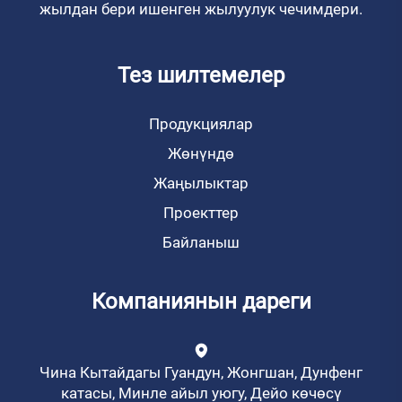
жылдан бери ишенген жылуулук чечимдери.
Тез шилтемелер
Продукциялар
Жөнүндө
Жаңылыктар
Проекттер
Байланыш
Компаниянын дареги
Чина Кытайдагы Гуандун, Жонгшан, Дунфенг
катасы, Минле айыл уюгу, Дейо көчөсү