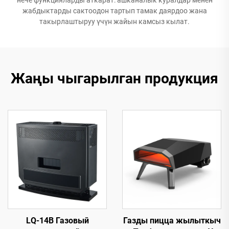
жабдыктарды сактоодон тартып тамак даярдоо жана
такырлаштыруу үчүн жайын камсыз кылат.
Жаңы чыгарылган продукция
LQ-14B Газовый
Газды пицца жылыткыч