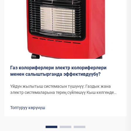
Газ колориферлери электр колориферлери
менен салыштырганда эффективдүүбү?
Үйдүн жылытыш системасын түшүнүү: Газдык жана
электр системаларына терең сүйлөшүү Кыш келгенде
жана температура төмөндөгөндө, газдык жылыткычтар
менен электр жылыткычтарынын ортосунан тандоо үй
Топтуруу көрүнүш
иэлери үчүн маанилүү чечимге айланат. Эки түрдүү
жылытуу системасы да ар тараптан...