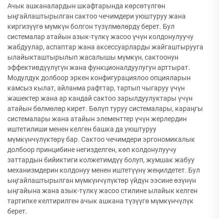
Ачык ашканалардын шкафтарында көрсөтүлгөн
ыңгайлаштырылган сактоо чечимдери уюштуруу жана
киргизүүгө мүмкүн болгон түзүлмөлөрдү берет. Бул
системалар атайын азык-түлкү жасоо үчүн колдонулуучу
жабдуулар, аспаптар жана аксессуарларды жайгаштырууга
ылайыкташтырылып жасалышы мүмкүн, сактоонун
эффективдүүлүгүн жана функционалдуулугун арттырат.
Модулдук долбоор эркен конфигурациялоо опцияларын
камсыз кылат, айланма рафттар, тартып чыгаруу үчүн
жәшектер жана ар кандай сактоо зарылдуулуктары үчүн
атайын бөлмөлөр кирет. Бөлүп туруу системалары, караңгы
системалары жана атайын элементтер үчүн жерлердин
иштетилиши менен келген башка да уюштуруу
мүмкүнчүлүктөрү бар. Сактоо чечимдери эргономикалык
долбоор принцибине негизделген, көп колдонулуучу
заттардын бийиктиги колжетимдүү болуп, жумшак жабуу
механизмдерин колдонуу менен иштетүүнү жеңилдетет. Бул
ыңгайлаштырылган мүмкүнчүлүктөр үйдүн ээсине өзүнүн
ыңгайына жана азык-түлкү жасоо стилине ылайык келген
тартипке келтирилген ачык ашкана түзүүгө мүмкүнчүлүк
берет.