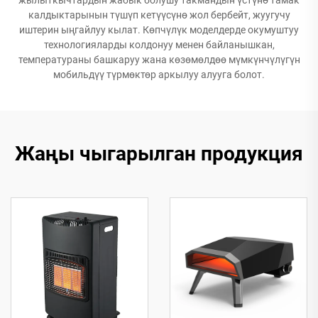
калдыктарынын түшүп кетүүсүнө жол бербейт, жуугучу
иштерин ыңгайлуу кылат. Көпчүлүк моделдерде окумуштуу
технологияларды колдонуу менен байланышкан,
температураны башкаруу жана көзөмөлдөө мүмкүнчүлүгүн
мобильдүү түрмөктөр аркылуу алууга болот.
Жаңы чыгарылган продукция