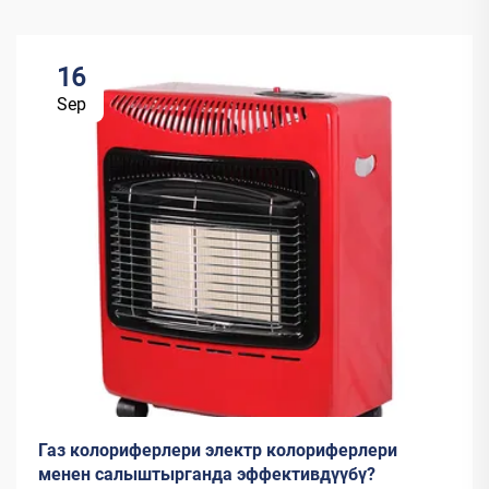
16
Sep
Газ колориферлери электр колориферлери
менен салыштырганда эффективдүүбү?