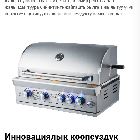
жалын нүсқасын сактайт. Чыгыш темир решеткалар
жалындан туура бийиктикте жайгаштырылган, жылытуу үчүн
керектүү ыңгайлуулук жана коопсуздукту камсыз кылат.
Инновациялык коопсуздук