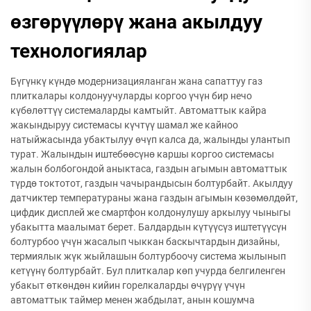
өзгөрүүлөрү жана акылдуу
технологиялар
Бүгүнкү күндө модернизацияланган жана сапаттуу газ
плиткалары колдонуучуларды коргоо үчүн бир нечо
күбөлөттүү системаларды камтыйт. Автоматтык кайра
жакындыруу системасы күчтүү шамал же кайноо
натыйжасында убактылуу өчүп калса да, жалынды улантып
турат. Жалындын иштебөөсүнө каршы коргоо системасы
жалын болбогондой аныктаса, газдын агымын автоматтык
түрдө токтотот, газдын чачырандысын болтурбайт. Акылдуу
датчиктер температураны жана газдын агымын көзөмөлдөйт,
цифдик дисплей же смартфон колдонулушу аркылуу чыныгы
убакытта маалымат берет. Балдардын күтүүсүз иштетүүсүн
болтурбоо үчүн жасалып чыккан баскычтардын дизайны,
термиялык жүк жыйлашын болтурбоочу система жылынып
кетүүнү болтурбайт. Бул плиткалар көп учурда белгиленген
убакыт өткөндөн кийин горелкаларды өчүрүү үчүн
автоматтык таймер менен жабдылат, анын кошумча