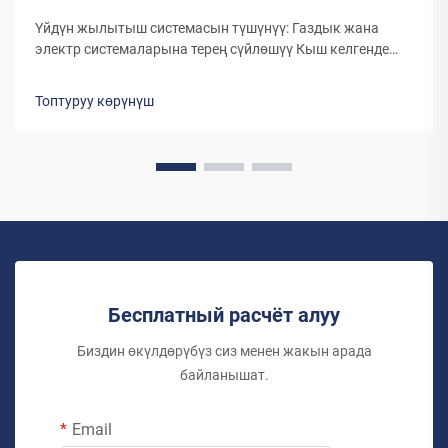
Үйдүн жылытыш системасын түшүнүү: Газдык жана
электр системаларына терең сүйлөшүү Кыш келгенде
жана температура төмөндөгөндө, газдык жылыткычтар
менен электр жылыткычтарынын ортосунан тандоо үй
Топтуруу көрүнүш
иэлери үчүн маанилүү чечимге айланат. Эки түрдүү
жылытуу системасы да ар тараптан...
Бесплатный расчёт алуу
Биздин өкүлдөрүбүз сиз менен жакын арада
байланышат.
Email