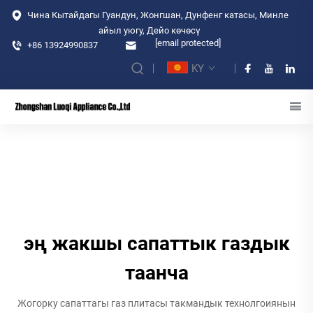
Чина Кытайдагы Гуандун, Жонгшан, Дунфенг катасы, Минле
айыл уюгу, Дейо көчөсү
[email protected]
+86 13924990837
KY
эң жакшы сапаттык газдык
таанча
Жогорку сапаттагы газ плитасы такмандык технолгоиянын