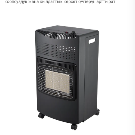
коопсуздук жана кылдаттык көрсөткүчтөрүн арттырат.