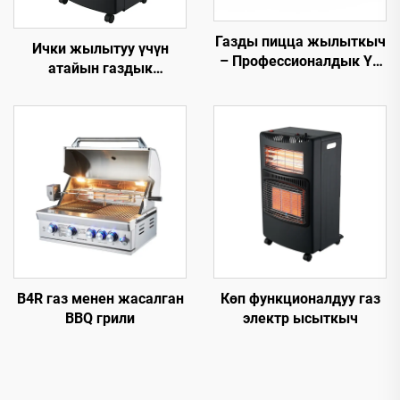
Газды пицца жылыткыч
Ички жылытуу үчүн
– Профессионалдык Үй
атайын газдык
поварлору менен
жылыткыч
Коммерциялык
колдонуу үчүн
B4R газ менен жасалган
Көп функционалдуу газ
BBQ грили
электр ысыткыч