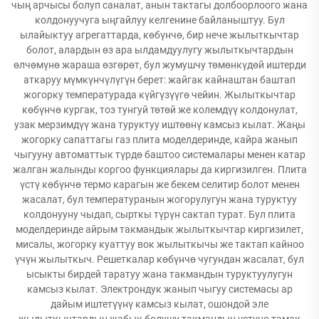
чың арчысы болуп саналат, анын тактагы долбоорлоого жана
колдонуучуга ыңгайлуу келгенине байланыштуу. Бул
ылайыктуу агрегаттарда, көбүнчө, бир нече жылыткычтар
болот, алардын өз ара ылдамдуулугу жылыткычтардын
өлчөмүнө жараша өзгөрөт, бул жумушчу төмөнкүдөй иштерди
аткаруу мүмкүнчүлүгүн берет: жайгак кайнаштан баштап
жогорку температурада күйгүзүүгө чейин. Жылыткычтар
көбүнчө кургак, тоз тунгуй төтөй же колемдүү колдонулат,
узак мерзимдүү жана туруктуу иштөөнү камсыз кылат. Жаңы
жогорку сапаттагы газ плита моделдеринде, кайра жанып
чыгууну автоматтык түрдө баштоо системалары менен катар
жалган жалынды коргоо функциялары да киргизилген. Плита
үстү көбүнчө термо карагын же бекем селитир болот менен
жасалат, бул температуранын жогорулугун жана туруктуу
колдонууну чыдап, сырткы түрүн сактап турат. Бул плита
моделдеринде айрым такмандык жылыткычтар киргизилет,
мисалы, жогорку куаттуу вок жылыткычы же тактап кайноо
үчүн жылыткыч. Решеткалар көбүнчө чугундан жасалат, бул
ысыкты бирдей таратуу жана такмандын туруктуулугун
камсыз кылат. Электрондук жанып чыгуу системасы ар
дайым иштетүүнү камсыз кылат, ошондой эле
жылыткычтардын жабык болушу такмандын үстүнө тамак