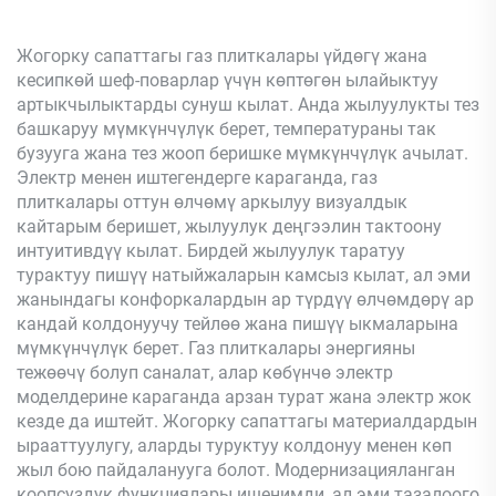
Жогорку сапаттагы газ плиткалары үйдөгү жана
кесипкөй шеф-поварлар үчүн көптөгөн ылайыктуу
артыкчылыктарды сунуш кылат. Анда жылуулукты тез
башкаруу мүмкүнчүлүк берет, температураны так
бузууга жана тез жооп беришке мүмкүнчүлүк ачылат.
Электр менен иштегендерге караганда, газ
плиткалары оттун өлчөмү аркылуу визуалдык
кайтарым беришет, жылуулук деңгээлин тактоону
интуитивдүү кылат. Бирдей жылуулук таратуу
турактуу пишүү натыйжаларын камсыз кылат, ал эми
жанындагы конфоркалардын ар түрдүү өлчөмдөрү ар
кандай колдонуучу тейлөө жана пишүү ыкмаларына
мүмкүнчүлүк берет. Газ плиткалары энергияны
тежөөчү болуп саналат, алар көбүнчө электр
моделдерине караганда арзан турат жана электр жок
кезде да иштейт. Жогорку сапаттагы материалдардын
ырааттуулугу, аларды туруктуу колдонуу менен көп
жыл бою пайдаланууга болот. Модернизацияланган
коопсуздук функциялары ишенимди, ал эми тазалоого