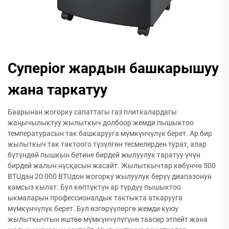
Суперior жардын башкарышуу
жана таркатуу
Баарынан жогорку сапаттагы газ плиткалардагы
жаңычылыктуу жылыткыч долбоор жемди пышыктоо
температурасын так башкарууга мүмкүнчүлүк берет. Ар бир
жылыткыч так тактоого түзүлгөн тесмелерден турат, алар
бүтүндөй пышкын бетине бирдей жылуулук таратуу үчүн
бирдей жалын нүсқасын жасайт. Жылыткычтар көбүнчө 500
BTUдан 20 000 BTUдон жогорку жылуулук берүү диапазонун
камсыз кылат. Бул көптүктүн ар түрдүү пышыктоо
ыкмаларын профессионалдык тактыкта аткарууга
мүмкүнчүлүк берет. Бул өзгөрүүлөргө жемди куюу
жылыткычтын иштөө мүмкүнчүлүгүнө таасир этпейт жана