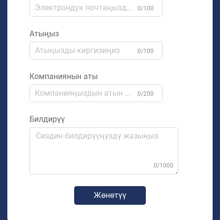
0/100
Атыңыз
0/100
Компаниянын аты
0/200
Билдирүү
0/1000
Жөнөтүү