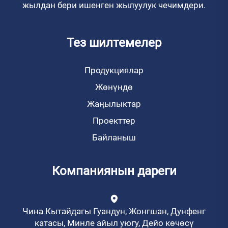
жылдан бери ишенген жылуулук чечимдери.
Тез шилтемелер
Продукциялар
Жөнүндө
Жаңылыктар
Проекттер
Байланыш
Компаниянын дареги
Чина Кытайдагы Гуандун, Жонгшан, Дунфенг
катасы, Минле айыл уюгу, Дейо көчөсү