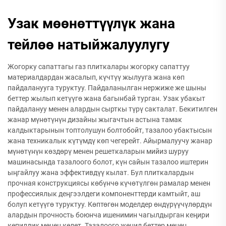
Узак мөөнөттүүлүк жана
тейлөө натыйжалуулугу
Жогорку сапаттагы газ плиткалары жогорку сапаттуу
материалдардан жасалып, күчтүү жылууга жана көп
пайдаланууга туруктуу. Пайдаланылган нержиже же шыны
беттер жылып кетүүгө жана багынбай турган. Узак убакыт
пайдалануу менен алардын сырткы түрү сакталат. Бекитилген
жанар мүнөтүнүн дизайны жыгачтын астына тамак
калдыктарынын топтолушун болтобойт, тазалоо убактысын
жана техникалык күтүмдү көп чегерейт. Айырмалуучу жанар
мүнөтүнүн көздөрү менен решеткаларын мийиз шуруу
машинасында тазалоого болот, күн сайын тазалоо иштерин
ыңгайлуу жана эффективдүү кылат. Бул плиткалардын
прочная конструкциясы көбүнчө күчөтүлгөн рамалар менен
профессиялык деңгээлдеги компоненттерди камтыйт, аш
болуп кетүүгө туруктуу. Көптөгөн моделдер өндүрүүчүлөрдүн
алардын прочность боюнча ишенимин чагылдырган кеңири
кепилдик менен келет. Тазалоого жеңил беттер менен