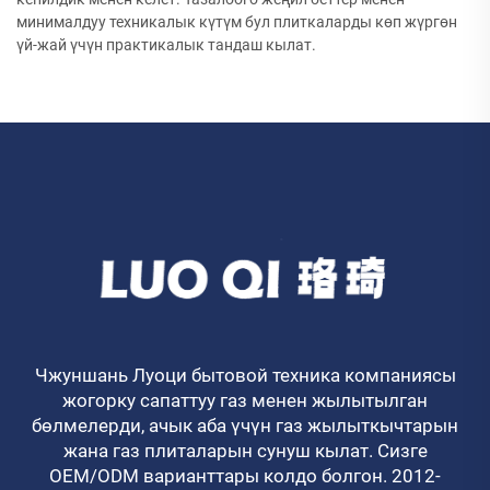
минималдуу техникалык күтүм бул плиткаларды көп жүргөн
үй-жай үчүн практикалык тандаш кылат.
Чжуншань Луоци бытовой техника компаниясы
жогорку сапаттуу газ менен жылытылган
бөлмелерди, ачык аба үчүн газ жылыткычтарын
жана газ плиталарын сунуш кылат. Сизге
OEM/ODM варианттары колдо болгон. 2012-