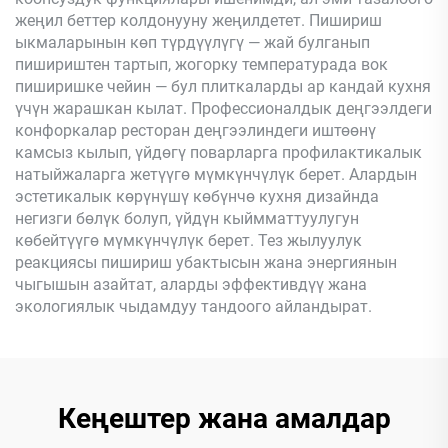
жеңил беттер колдонууну жеңилдетет. Пишириш
ыкмаларынын көп түрдүүлүгү — жай булганып
пишириштен тартып, жогорку температурада вок
пиширишке чейин — бул плиткаларды ар кандай кухня
үчүн жарашкан кылат. Профессионалдык деңгээлдеги
конфоркалар ресторан деңгээлиндеги иштөөнү
камсыз кылып, үйдөгү поварларга профилактикалык
натыйжаларга жетүүгө мүмкүнчүлүк берет. Алардын
эстетикалык көрүнүшү көбүнчө кухня дизайнда
негизги бөлүк болуп, үйдүн кыймматтуулугун
көбейтүүгө мүмкүнчүлүк берет. Тез жылуулук
реакциясы пишириш убактысын жана энергиянын
чыгышын азайтат, аларды эффективдүү жана
экологиялык чыдамдуу тандоого айландырат.
Кеңештер жана амалдар