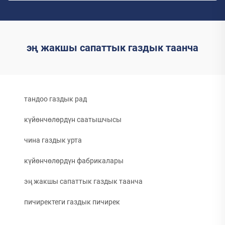
эң жакшы сапаттык газдык таанча
тандоо газдык рад
күйөнчөлөрдүн саатышчысы
чина газдык урта
күйөнчөлөрдүн фабрикалары
эң жакшы сапаттык газдык таанча
пичиректеги газдык пичирек