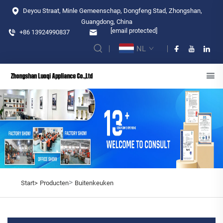
Deyou Straat, Minle Gemeenschap, Dongfeng Stad, Zhongshan,
Guangdong, China
[email protected]
+86 13924990837
NL
>
Start>
Producten
Buitenkeuken