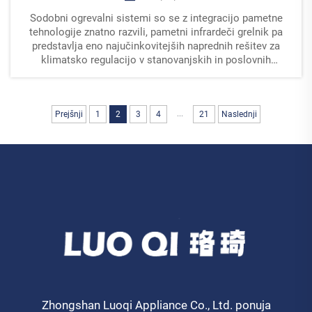
Sodobni ogrevalni sistemi so se z integracijo pametne
tehnologije znatno razvili, pametni infrardeči grelnik pa
predstavlja eno najučinkovitejših naprednih rešitev za
klimatsko regulacijo v stanovanjskih in poslovnih
prostorih. Vendar kot vsak drug zapleten električni...
...
Prejšnji
1
2
3
4
21
Naslednji
Zhongshan Luoqi Appliance Co., Ltd. ponuja