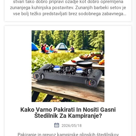
stvari tako dobro pripravi ozadje kot dobro opremljena
zunanjega kuhinjska postavitev. Zunanjih barbeki setov je
vse bolj težko predstavljati brez sodobnega zabavnega
koncepta, saj pretvarjajo terase, zadnja dvorišča in
prostori pod prostim nebom v...
Kako Varno Pakirati In Nositi Gasni
Štedilnik Za Kampiranje?
2026/05/18
Pakiranje in prevoz kampirske plinskih štedilnikov