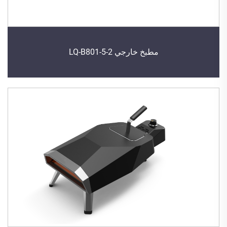
مطبخ خارجي LQ-B801-5-2