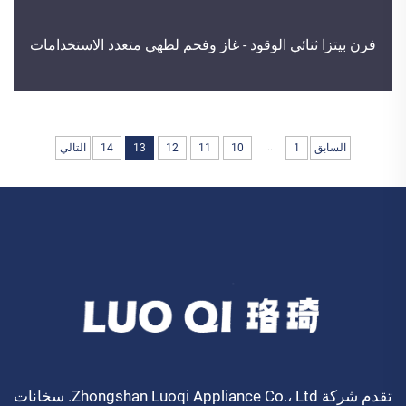
فرن بيتزا ثنائي الوقود - غاز وفحم لطهي متعدد الاستخدامات
...
السابق
1
10
11
12
13
14
التالي
تقدم شركة Zhongshan Luoqi Appliance Co.، Ltd. سخانات