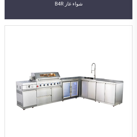
شواء غاز B4R