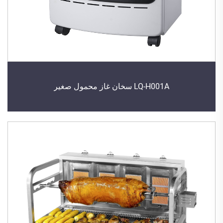
LQ-H001A سخان غاز محمول صغير