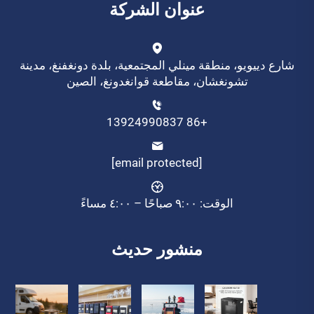
عنوان الشركة
شارع دييويو، منطقة مينلي المجتمعية، بلدة دونغفنغ، مدينة
تشونغشان، مقاطعة قوانغدونغ، الصين
+86 13924990837
[email protected]
الوقت: ٩:٠٠ صباحًا – ٤:٠٠ مساءً
منشور حديث