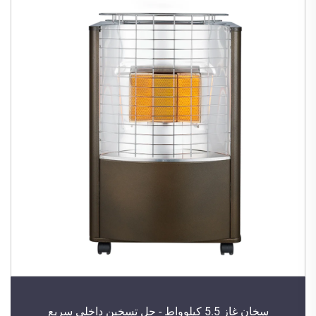
سخان غاز 5.5 كيلوواط - حل تسخين داخلي سريع