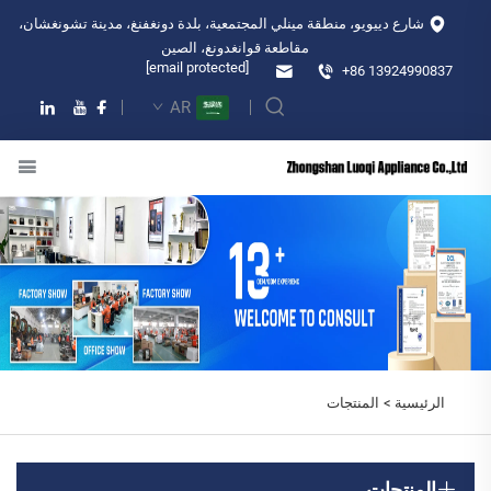
شارع دييويو، منطقة مينلي المجتمعية، بلدة دونغفنغ، مدينة تشونغشان،
مقاطعة قوانغدونغ، الصين
[email protected]
+86 13924990837
AR
الرئيسية >
المنتجات
المنتجات