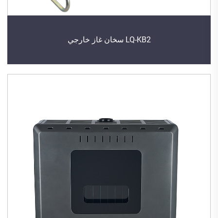
LQ-KB2 سخان غاز خارجي