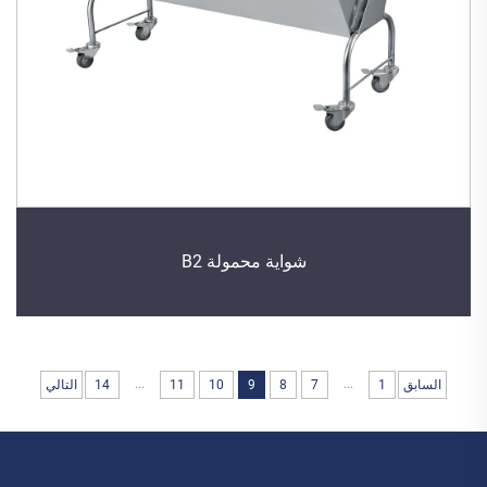
شواية محمولة B2
...
...
السابق
1
7
8
9
10
11
14
التالي