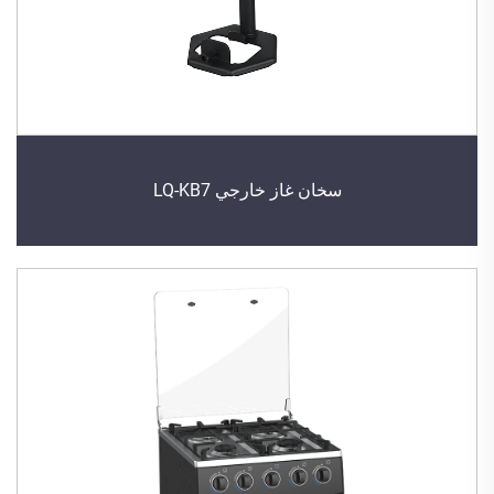
سخان غاز خارجي LQ-KB7