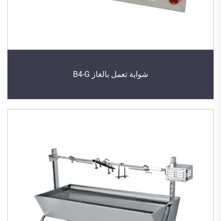
شواية تعمل بالغاز B4-G