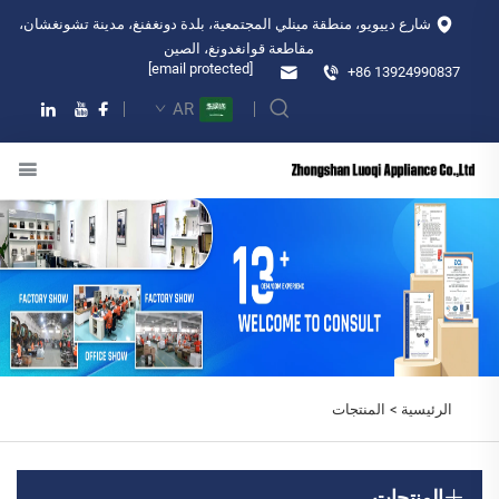
شارع دييويو، منطقة مينلي المجتمعية، بلدة دونغفنغ، مدينة تشونغشان،
مقاطعة قوانغدونغ، الصين
[email protected]
+86 13924990837
AR
الرئيسية >
المنتجات
المنتجات