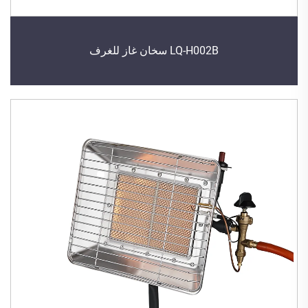
LQ-H002B سخان غاز للغرف