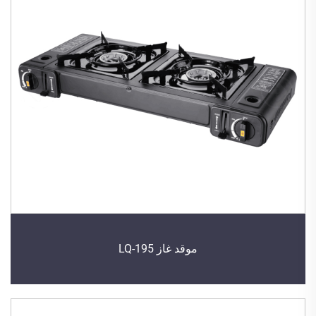
موقد غاز LQ-195