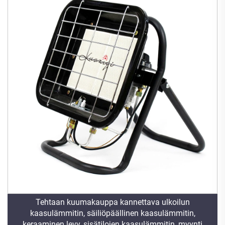
Tehtaan kuumakauppa kannettava ulkoilun
kaasulämmitin, säiliöpäällinen kaasulämmitin,
keraaminen levy, sisätilojen kaasulämmitin, myynti