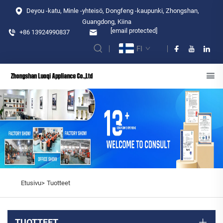
Deyou -katu, Minle -yhteisö, Dongfeng -kaupunki, Zhongshan,
Guangdong, Kiina
[email protected]
+86 13924990837
FI
Etusivu>
Tuotteet
TUOTTEET