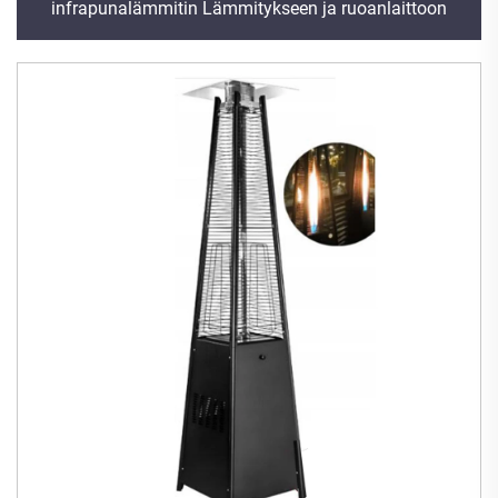
infrapunalämmitin Lämmitykseen ja ruoanlaittoon