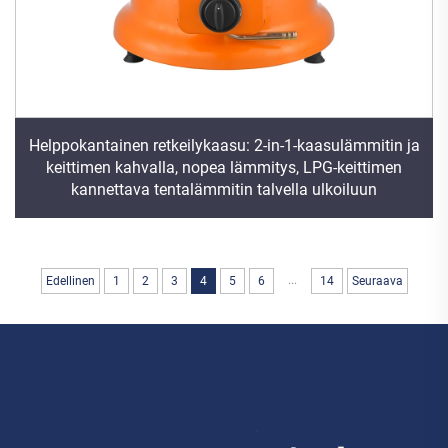
Helppokantainen retkeilykaasu: 2-in-1-kaasulämmitin ja
keittimen kahvalla, nopea lämmitys, LPG-keittimen
kannettava tentalämmitin talvella ulkoiluun
...
Edellinen
1
2
3
4
5
6
14
Seuraava