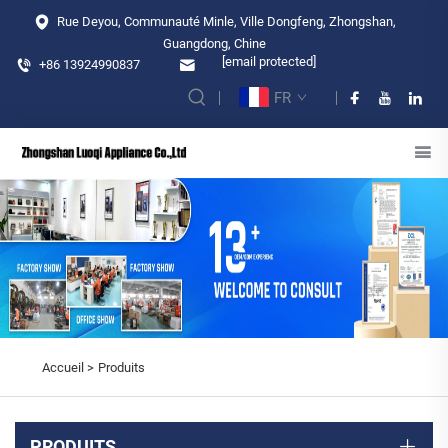
Rue Deyou, Communauté Minle, Ville Dongfeng, Zhongshan,
Guangdong, Chine
[email protected]
+86 13924990837
FR
Accueil >
Produits
PRODUITS