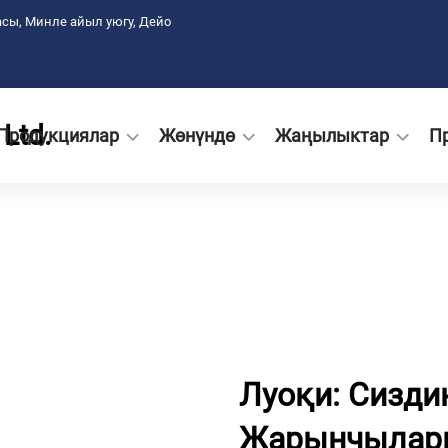
сы, Минле айыл уюгу, Дейо
Ltd.
Продукциялар
Жөнүндө
Жаңылыктар
П
Луоқи: Сизди
Жарынчылар