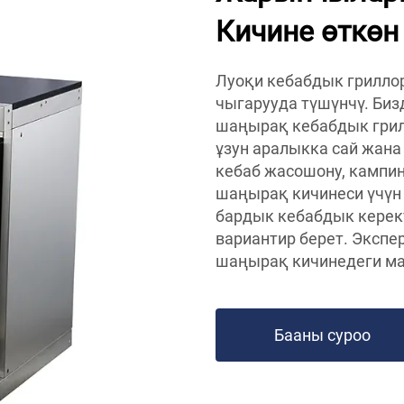
Кичине өткөн
Луоқи кебабдык грилло
чыгарууда түшүнчү. Биз
шаңырақ кебабдык грил
ұзун аралыкка сай жана
кебаб жасошону, кампи
шаңырақ кичинеси үчүн 
бардык кебабдык керек
вариантир берет. Экспе
шаңырақ кичинедеги ма
Бааны суроо