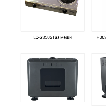
LQ-GS506 Газ меши
H002