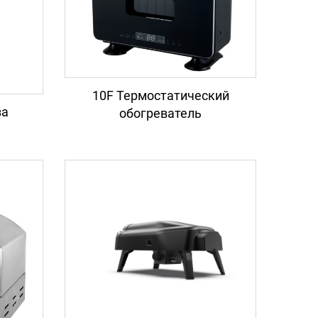
10F Термостатический
за
обогреватель