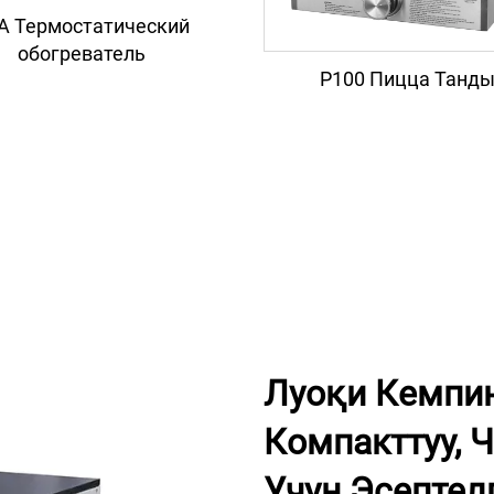
A Термостатический
обогреватель
P100 Пицца Танд
Луоқи Кемпин
Компакттуу, 
Учун Эсептел