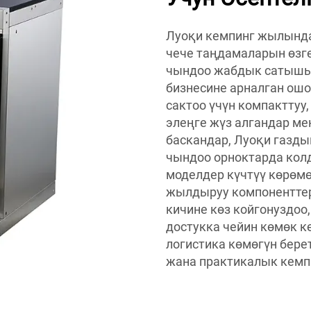
Луоқи кемпинг жылында
чече таңдамаларын өзгө
чындоо жабдык сатышы
бизнесине арналган о
сактоо үчүн компактту
элеңге жүз алгандар ме
баскандар, Луоқи газд
чындоо орноктарда колд
моделдер күчтүү көрөмө
жылдыруу компоненттер
кичине көз койгонуздоо
достукка чейин көмөк к
логистика көмөгүн бере
жана практикалык кемп