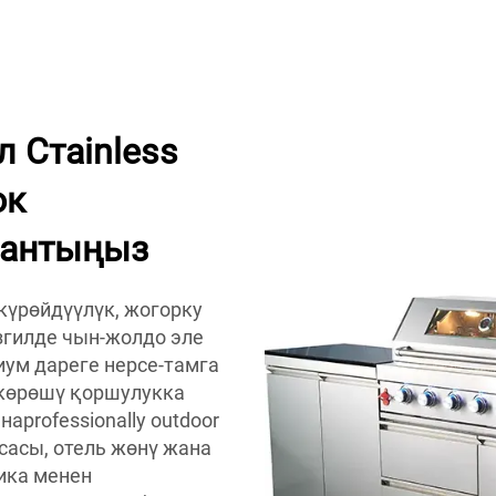
 Стainless
ок
лантыңыз
үрөйдүүлүк, жогорку
згилде чын-жолдо эле
ум дареге нерсе-тамга
р көрөшү қоршулукка
professionally outdoor
сасы, отель жөнү жана
тика менен