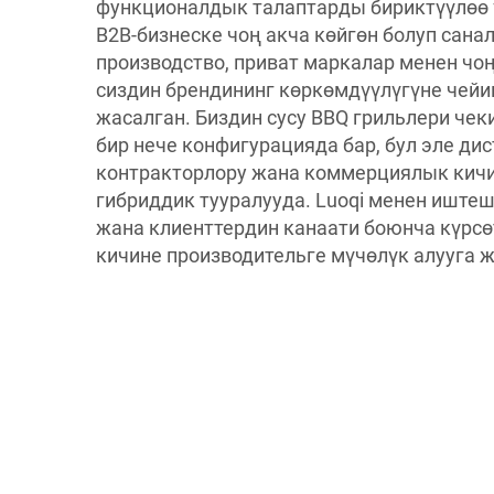
функционалдык талаптарды бириктүүлөө ү
B2B-бизнеске чоң акча көйгөн болуп сана
производство, приват маркалар менен чо
сиздин брендининг көркөмдүүлүгүне чей
жасалган. Биздин сусу BBQ грильлери че
бир нече конфигурацияда бар, бул эле ди
контракторлору жана коммерциялык кич
гибриддик тууралууда. Luoqi менен иштеш
жана клиенттердин канаати боюнча күрсө
кичине производительге мүчөлүк алууга ж