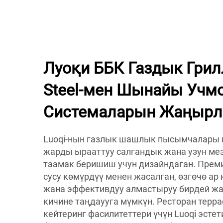
Луоқи ББК Газдык Грилл
Steel-мен Шынайы Учм
Системаларын Жаңыр
Luoqi-нын газлык шашлык пысымчалары к
жарды ырааттуу салгандык жана узун ме
таамак беришиш учун дизайндаган. Преми
сусу көмүрдүү менен жасалган, өзгөчө а
жана эффективдуу алмастыруу бирдей жана
кичине таңдаууга мүмкүн. Ресторан терра
кейтеринг фасилитеттери үчүн Luoqi эсте