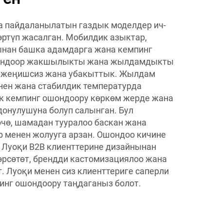
 пайдаланылатын газдык моделдер ич-
ртүп жасалган. Мобилдик азыктар,
нан башка адамдарга жана кемпинг
шондоор жакшылыкты жана жылдамдыкты
у, жеңишсиз жана убакыттык. Жылдам
нен жана стабилдик температурда
ык кемпинг ошондоору көркөм жерде жана
онулушуна болуп салынган. Бул
чө, шамадан тууралoo баскан жана
 менен жолууга арзан. Ошондоо кичине
, Луоқи B2B клиенттерине дизайнынан
өрсөтөт, брендди кастомизациялоо жана
т. Луоқи менен сиз клиенттериге саперли
инг ошондоору таңдаганыз болот.