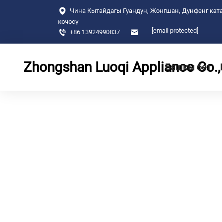
Чина Кытайдагы Гуандун, Жонгшан, Дунфенг ката
көчөсү
[email protected]
+86 13924990837
Zhongshan Luoqi Appliance Co., 
Башкы бет