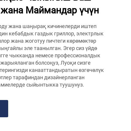
 жана Маймандар үчүн
рду жана шаңырақ кичинелерди иштеп
дин кебабдык газдык гриллор, электрлык
лор жана жоготуу пичтеги көрөмөктөр
 ыңгайлы эле таанылган. Эгер сиз үйдө
нгге чыкканда немесе профессионалдык
жарыяланган болсоңуз, Луоқи сизге
терингизди канааттандыратын өзгөчөлүк
ртлер тарафиндан дизайнерланган
миелерде сыйынтыкка туушунуз.