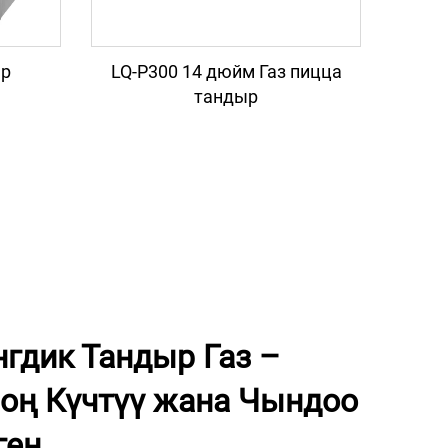
ыр
LQ-P300 14 дюйм Газ пицца
тандыр
гдик Тандыр Газ –
Чоң Күчтүү жана Чындоо
ген