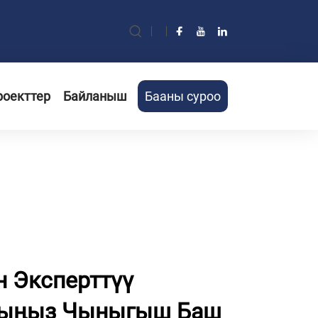
роекттер
Байланыш
Бааны суроо
н Эксперттүү
ыңыз Чыныгыш Баш