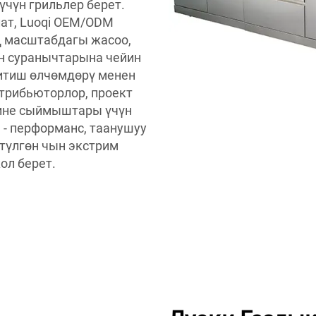
чүн грильлер берет.
лат, Luoqi OEM/ODM
ң масштабдагы жасоо,
ин суранычтарына чейин
китиш өлчөмдөрү менен
стрибьюторлор, проект
ине сыймыштары үчүн
 - перформанс, таанушуу
түлгөн чын экстрим
ол берет.