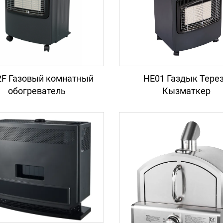
F Газовый комнатный
HE01 Газдык Тере
обогреватель
Кызматкер