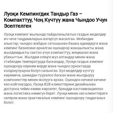
Луоқи Кемпингдик Тандыр Газ –
Компакттуу, Чоң Күчтүү жана Чындоо Учун
Эсептелген
Луоқи кемпинг жылында пайдаланылатын газдык моделдер
ич-чече таңдамаларын өзгөртүп жасалган. Мобилдик
азыктар, чындоо жабдык сатышынан башка адамдарга жана
кемпинг бизнесине арналган ошондоор жакшылыкты жана
жылдамдыкты сактоо үчүн компакттуу, жеңишсиз жана
убакыттык. Жылдам элеңге жүз алгандар менен жана
стабилдик температурда баскандар, Луоқи газдык кемпинг
ошондоору көркөм жерде жана чындоо орноктарда
колдонулушуна болуп салынган. Бул моделдер күчтүү
көрөмөчө, шамадан тууралoo баскан жана жылдыруу
компоненттер менен жолууга арзан. Ошондоо кичине кичине
көз койгонуздоо, Луоқи B2B клиенттерине дизайнынан
достукка чейин көмөк көрсөтөт, брендди кастомизациялоо
жана логистика көмөгүн берет. Луоқи менен сиз клиенттериге
саперли жана практикалык кемпинг ошондоору таңдаганыз
болот.