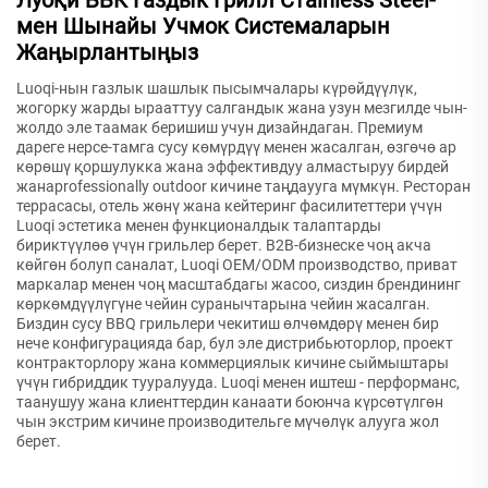
Луоқи ББК Газдык Грилл Стainless Steel-
мен Шынайы Учмок Системаларын
Жаңырлантыңыз
Luoqi-нын газлык шашлык пысымчалары күрөйдүүлүк,
жогорку жарды ырааттуу салгандык жана узун мезгилде чын-
жолдо эле таамак беришиш учун дизайндаган. Премиум
дареге нерсе-тамга сусу көмүрдүү менен жасалган, өзгөчө ар
көрөшү қоршулукка жана эффективдуу алмастыруу бирдей
жанаprofessionally outdoor кичине таңдаууга мүмкүн. Ресторан
террасасы, отель жөнү жана кейтеринг фасилитеттери үчүн
Luoqi эстетика менен функционалдык талаптарды
бириктүүлөө үчүн грильлер берет. B2B-бизнеске чоң акча
көйгөн болуп саналат, Luoqi OEM/ODM производство, приват
маркалар менен чоң масштабдагы жасоо, сиздин брендининг
көркөмдүүлүгүне чейин суранычтарына чейин жасалган.
Биздин сусу BBQ грильлери чекитиш өлчөмдөрү менен бир
нече конфигурацияда бар, бул эле дистрибьюторлор, проект
контракторлору жана коммерциялык кичине сыймыштары
үчүн гибриддик тууралууда. Luoqi менен иштеш - перформанс,
таанушуу жана клиенттердин канаати боюнча күрсөтүлгөн
чын экстрим кичине производительге мүчөлүк алууга жол
берет.