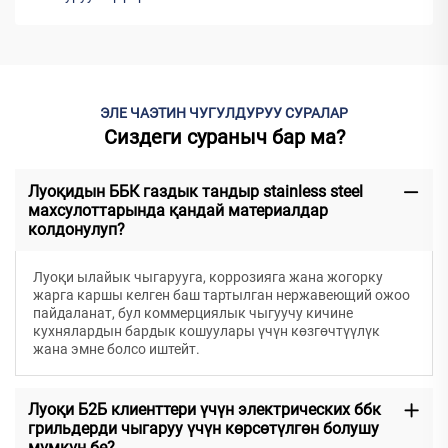
ЭЛЕ ЧАЭТИН ЧУГУЛДУРУУ СУРАЛАР
Сиздеги сураныч бар ма?
Луоқидын ББК газдык тандыр stainless steel
махсулоттарында қандай материалдар
колдонулуп?
Луоқи ылайык чыгарууга, коррозияга жана жогорку
жарга каршы келген баш тартылган нержавеющий ожоо
пайдаланат, бул коммерциялык чыгуучу кичине
кухнялардын бардык кошуулары үчүн көзгөчтүүлүк
жана эмне болсо иштейт.
Луоқи Б2Б клиенттери үчүн электрических ббк
грильдерди чыгаруу үчүн көрсөтүлгөн болушу
мүмкүн бе?