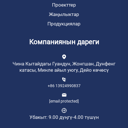
Проекттер
Жаңылыктар
Продукциялар
Компаниянын дареги
Чина Кытайдагы Гуандун, Жонгшан, Дунфенг
катасы, Минле айыл уюгу, Дейо көчөсү
+86 13924990837
[email protected]
Убакыт: 9.00 дүңгү-4.00 түшүн