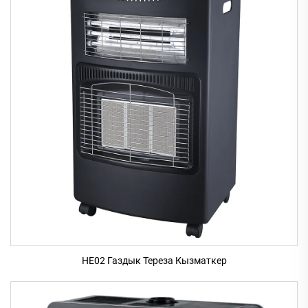
HE02 Газдык Тереза Кызматкер