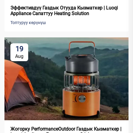
Эффективдүү Газдык Отууда Кызматкер | Luoqi
Appliance Сапаттуу Heating Solution
Топтуруу көрүнүш
19
Aug
Жогорку PerformanceOutdoor Газдык Кызматкер |