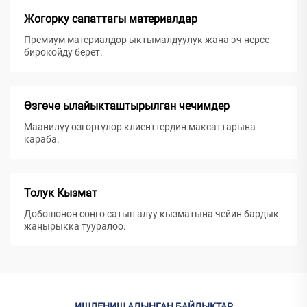
Жогорку сапаттагы материалдар
Премиум материалдор ыктымалдуулук жана эч нерсе
бирокойду берет.
Өзгөчө ылайыкташтырылган чечимдер
Маанилүү өзгөртүлөр клиенттердин максаттарына
караба.
Толук Кызмат
Дөбөшөнөн соңго сатып алуу кызматына чейин бардык
жаңырыкка тууралoo.
ИШЛЕНИШ АЛЫНГАН БАЙЛЫКТАР