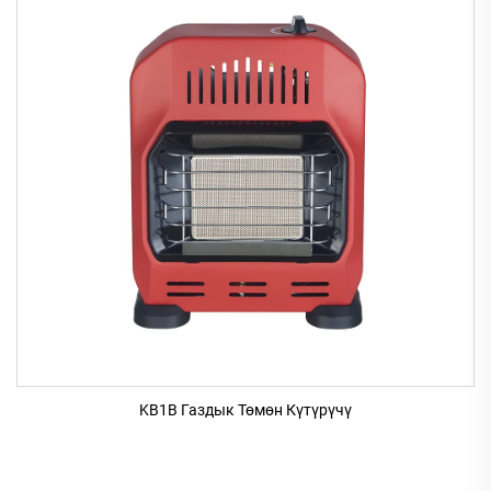
KB1B Газдык Төмөн Күтүрүчү