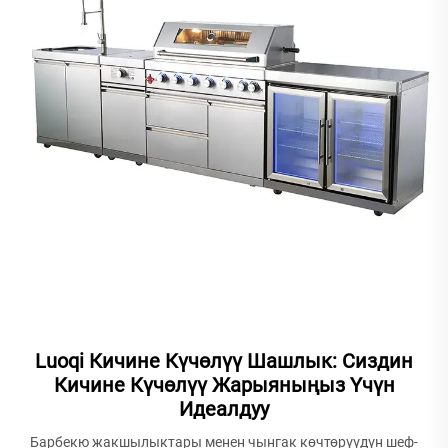
Luoqi Кичине Күчөлүү Шашлык: Сиздин
Кичине Күчөлүү Жарыяныңыз Үчүн
Идеалдуу
Барбекю жакшылыктары менен чынгак көчтөрүүдүн шеф-