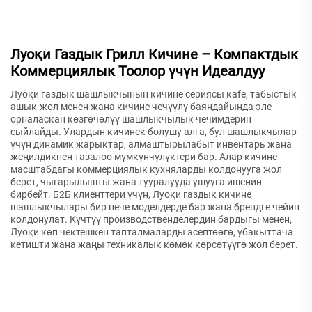
Луоқи Газдык Грилл Кичине – Компактдык
Коммерциялык Тоолор үчүн Идеалдуу
Луоқи газдык шашлыкчынын кичине сериясы кafe, табыстык
ашык-жол менен жана кичине чечүүлү баяндайында эле
орналаскан көзгөчөлүү шашлыкчылык чечимдерин
сыйлайды. Улардын кичинек болушу алга, бул шашлыкчылар
үчүн динамик жарыктар, алмаштырылабыт инвентарь жана
жеңилдикпен тазалоо мүмкүнчүлүктери бар. Алар кичине
масштабдагы коммерциялык кухняларды колдонууга жол
берет, чыгарылышты жана тууралууда ушууға ишенин
бирбейт. Б2Б клиенттери үчүн, Луоқи газдык кичине
шашлыкчылары бир нече моделдерде бар жана брендге чейин
колдонулат. Күчтүү производственделердин бардыгы менен,
Луоқи көп чектешкен тапталмаларды эсептөөгө, убакыттача
кетишти жана жаңы техникалык көмөк көрсөтүүгө жол берет.