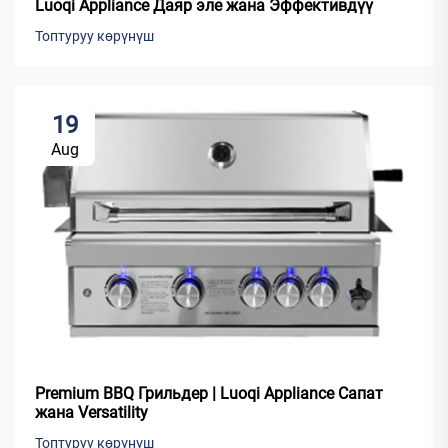
Luoqi Appliance Даяр эле жана Эффективдүү
Топтуруу көрүнүш
19
Aug
Premium BBQ Грильдер | Luoqi Appliance Сапат
жана Versatility
Топтуруу көрүнүш