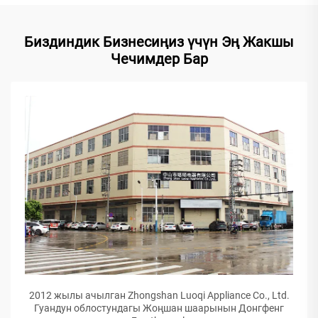
Биздиндик Бизнесиңиз үчүн Эң Жакшы
Чечимдер Бар
2012 жылы ачылган Zhongshan Luoqi Appliance Co., Ltd.
Гуандун облостундагы Жоңшан шаарынын Донгфенг