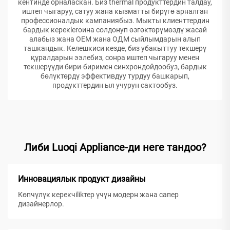
кентинде орналаскан. Биз thermal продукттердин талдау,
иштеп чыгаруу, сатуу жана кызматты бирүгө арналган
профессионалдык кампаниябыз. Мыкты клиенттердин
бардык керекleroина солдонуп өзгөктөрүмөздү жасай
алабыз жана ОЕМ жана ОДМ сыйлымдарын алып
ташкандык. Келешкиси кезде, биз убакыттуу текшерү
құралдарын ээлебиз, сонра иштеп чыгаруу менен
текшерүүди бири-биримен синхрондойдообуз, бардык
бөлүктөрдү эффективдуу турдуу башкарып,
продукттердин ыл учурун сактообуз.
Либи Luoqi Appliance-ди неге тандоо?
Инновациялык продукт дизайны
Көпчүлүк керекчilikтер үчүн модерн жана сапер
дизайнерлор.