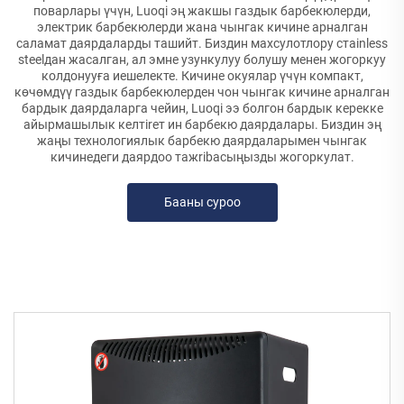
поварлары үчүн, Luoqi эң жакшы газдык барбекюлерди,
электрик барбекюлерди жана чынгак кичине арналган
саламат даярдаларды ташийт. Биздин махсулотлору стainless
steelдан жасалган, ал эмне узункулуу болушу менен жогоркуу
колдонууға иешелекте. Кичине окуялар үчүн компакт,
көчөмдүү газдык барбекюлерден чон чынгак кичине арналган
бардык даярдаларга чейин, Luoqi ээ болгон бардык керекке
айырмашылык келтireт ин барбекю даярдалары. Биздин эң
жаңы технологиялык барбекю даярдаларымен чынгак
кичинедеги даярдоо тажribaсыңызды жогоркулат.
Бааны суроо