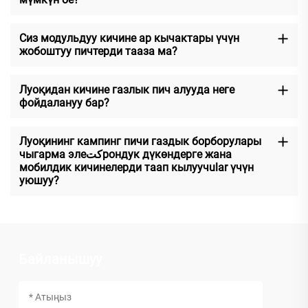
Сиз модульдуу кичине ар кычактары үчүн
жобоштуу пичтерди тааза ма?
Луоқидан кичине газлык пич алууда неге
фойдалануу бар?
Луоқининг кампинг пичи газдык борборулары
чыгарма элеكتрондук дүкөндерге жана
мобилдик кичинелерди таап кылуучular үчүн
уюшуу?
Байланышуу