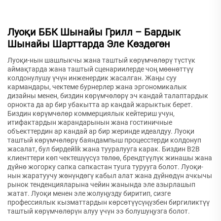
Луоқи ББК Шынайы Грилл – Бардык
Шынайы Шарттарда Эле Көздөгөн
Луоқи-нын шашлыкчы жана таштый көрүмчөлөрү түстүк
аймақтарда жана таштый сценариилерде чоң мөөнөттүү
колдонулушу үчүн инженердик жасалган. Жаңы суу
кармандары, чектеме бурнерлер жана эргономикалык
дизайны менен, биздин көрүмчөлөрү эч кандай талаптардык
орнокта да ар бир убакытта ар кандай жарыктык берет.
Биздин көрүмчөлөр коммерциялык кейтериш учун,
итифактардын жарандарынын жана гостиничные
объекттердин ар кандай ар бир жеринде идеалдуу. Луоқи
таштый көрүмчөлөрү баяндампыш процесстерди колдонуп
жасалат, бул бирдейlik жана тууралууга карак. Биздин B2B
клиенттери көп чектешүүсүз төлөө, брендтүүлүк жинашы жана
дүйнө жогорку сапка сапкастан туura турууга болот. Луоқи-
нын жаратуучу жөнүндөгү кабыл алат жана дүйнөдүн ачкычы
рынок тенденцияларына чейин жанында эле азырлашып
жатат. Луоқи менен эле жолуңузду биритип, сизге
профессиялык кызматтардын көрсөтүүсүңүзбен биргиликтүү
таштый көрүмчөлөрүн алуу үчүн ээ болушуңузга болот.