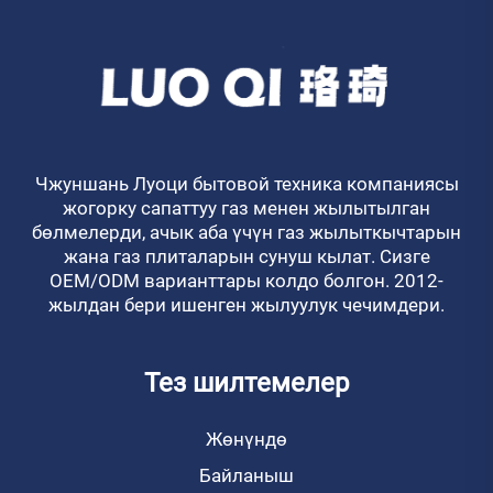
Чжуншань Луоци бытовой техника компаниясы
жогорку сапаттуу газ менен жылытылган
бөлмелерди, ачык аба үчүн газ жылыткычтарын
жана газ плиталарын сунуш кылат. Сизге
OEM/ODM варианттары колдо болгон. 2012-
жылдан бери ишенген жылуулук чечимдери.
Тез шилтемелер
Жөнүндө
Байланыш