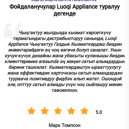
Фойдаланучулар Luoqi Appliance туралуу
дегенде
к
Чыңгактуу жылдызда кызмат көрсөткүчү
тармагындагы дистрибьюторуу санында, Luoqi
.
Appliance Чыңгактуу Газдык Кызматкөрдөш биздин
инвентарийдеги эң чоң өзгөчө болуп саналат. Унын
кучук-күчүк дизайны жана убакыты куланышы биздин
у
клиенттеримиз аrasыnda эң жеңил сатып алымдардын
бирини ташкилат. Кызматкөрдөштун ырааттуулугу
.
жана эффективдик карточкасы сатып алмандардан
туураача позитивдуу фидбэк алып жатат. Ошондой
эле, опттуу сатып алмады үчүн чоң сыйлашуу менен
тавсиялоон.
5.0
Марк Томпсон