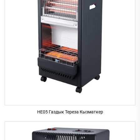
HE05 Газдык Тереза Кызматкер